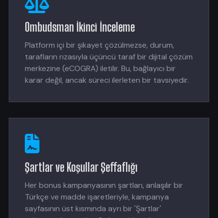
Ombudsman İkinci İnceleme
Platform içi bir şikayet çözülmezse, durum,
tarafların rızasıyla üçüncü taraf bir dijital çözüm
merkezine (eCOGRA) iletilir. Bu, bağlayıcı bir
karar değil, ancak süreci ilerleten bir tavsiyedir.
Şartlar ve Koşullar Şeffaflığı
Her bonus kampanyasının şartları, anlaşılır bir
Türkçe ve madde işaretleriyle, kampanya
sayfasının üst kısmında ayrı bir 'Şartlar'