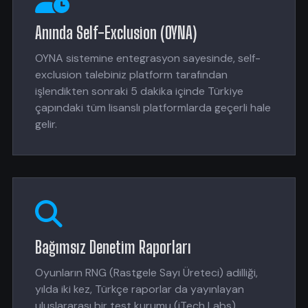
Anında Self-Exclusion (OYNA)
OYNA sistemine entegrasyon sayesinde, self-
exclusion talebiniz platform tarafından
işlendikten sonraki 5 dakika içinde Türkiye
çapındaki tüm lisanslı platformlarda geçerli hale
gelir.
Bağımsız Denetim Raporları
Oyunların RNG (Rastgele Sayı Üreteci) adilliği,
yılda iki kez, Türkçe raporlar da yayınlayan
uluslararası bir test kurumu (iTech Labs)