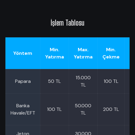
İşlem Tablosu
Min.
Max.
Min.
Yöntem
Yatırma
Yatırma
Çekme
(
15.000
Papara
50 TL
100 TL
15
TL
Banka
50.000
100 TL
200 TL
2
Havale/EFT
TL
Jeton
30.000