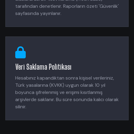
tarafından denetlenir. Raporların özeti 'Güvenlik'
sayfasında yayınlanır.
Veri Saklama Politikası
Hesabınız kapandıktan sonra kişisel verileriniz,
Türk yasalarına (KVKK) uygun olarak 10 yıl
boyunca şifrelenmiş ve erişimi kısıtlanmış
arşivlerde saklanır. Bu süre sonunda kalıcı olarak
silinir.