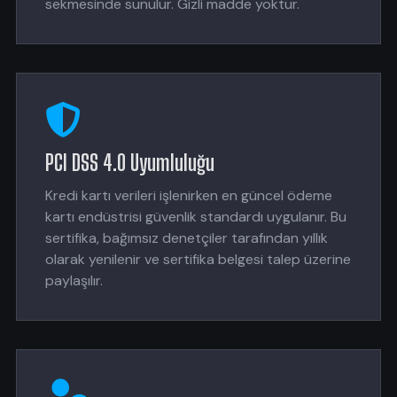
sekmesinde sunulur. Gizli madde yoktur.
PCI DSS 4.0 Uyumluluğu
Kredi kartı verileri işlenirken en güncel ödeme
kartı endüstrisi güvenlik standardı uygulanır. Bu
sertifika, bağımsız denetçiler tarafından yıllık
olarak yenilenir ve sertifika belgesi talep üzerine
paylaşılır.