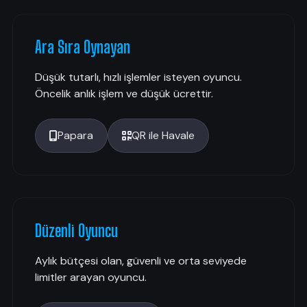
Ara Sıra Oynayan
Düşük tutarlı, hızlı işlemler isteyen oyuncu.
Öncelik anlık işlem ve düşük ücrettir.
Papara
QR ile Havale
Düzenli Oyuncu
Aylık bütçesi olan, güvenli ve orta seviyede
limitler arayan oyuncu.