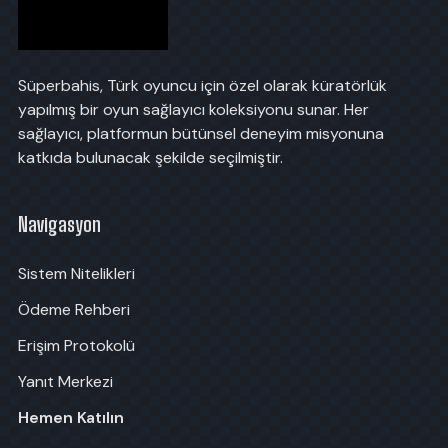
Süperbahis, Türk oyuncu için özel olarak küratörlük
yapılmış bir oyun sağlayıcı koleksiyonu sunar. Her
sağlayıcı, platformun bütünsel deneyim misyonuna
katkıda bulunacak şekilde seçilmiştir.
Navigasyon
Sistem Nitelikleri
Ödeme Rehberi
Erişim Protokolü
Yanıt Merkezi
Hemen Katılın