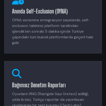
Anında Self-Exclusion (OYNA)
OYNA sistemine entegrasyon sayesinde, self-
exclusion talebiniz platform tarafından
işlendikten sonraki 5 dakika içinde Türkiye
çapındaki tüm lisanslı platformlarda geçerli hale
gelir.
Bağımsız Denetim Raporları
Oyunların RNG (Rastgele Sayı Üreteci) adilliği,
yılda iki kez, Türkçe raporlar da yayınlayan
uluslararası bir test kurumu (iTech Labs)