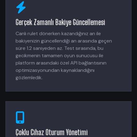
Gerçek Zamanlı Bakiye Güncellemesi
Canlı rulet dönerken kazandığınız an ile
bakiyenizin güncellendiği an arasında geçen
süre 1.2 saniyeden az. Test sırasında, bu
gecikmenin tamamen oyun sunucusu ile
platform arasındaki özel API bağlantısının
optimizasyonundan kaynaklandığını
gözlemledik.
Çoklu Cihaz Oturum Yönetimi