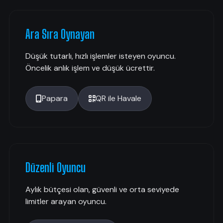
Ara Sıra Oynayan
Düşük tutarlı, hızlı işlemler isteyen oyuncu.
Öncelik anlık işlem ve düşük ücrettir.
Papara
QR ile Havale
Düzenli Oyuncu
Aylık bütçesi olan, güvenli ve orta seviyede
limitler arayan oyuncu.