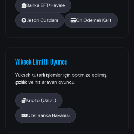
Banka EFT/Havale
Jeton Cüzdanı
Ön Ödemeli Kart
Yüksek Limitli Oyuncu
Yüksek tutarlı işlemler için optimize edilmiş,
gizlilik ve hız arayan oyuncu.
Kripto (USDT)
Özel Banka Havalesi