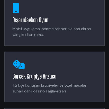
Dışarıdayken Oyun
Mobil uygulama indirme rehberi ve ana ekran
widget'ı kurulumu.
Gerçek Krupiye Arzusu
Türkçe konuşan krupiyeler ve özel masalar
sunan canlı casino sağlayıcıları.