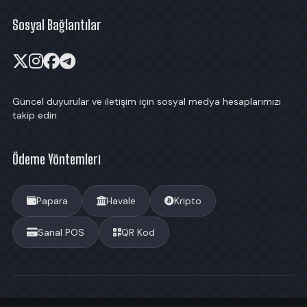
Sosyal Bağlantılar
Güncel duyurular ve iletişim için sosyal medya hesaplarımızı
takip edin.
Ödeme Yöntemleri
Papara
Havale
Kripto
Sanal POS
QR Kod
© 2026 Süperbahis. Tüm hakları saklıdır. 18+ | Lütfen sorumlu