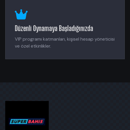
Düzenli Oynamaya Başladığınızda
VIP programı katmanları, kişisel hesap yöneticisi
ve özel etkinlikler.