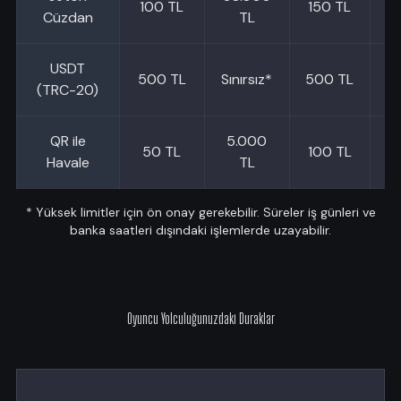
100 TL
150 TL
Cüzdan
TL
USDT
500 TL
Sınırsız*
500 TL
(TRC-20)
QR ile
5.000
50 TL
100 TL
15
Havale
TL
* Yüksek limitler için ön onay gerekebilir. Süreler iş günleri ve
banka saatleri dışındaki işlemlerde uzayabilir.
Oyuncu Yolculuğunuzdaki Duraklar