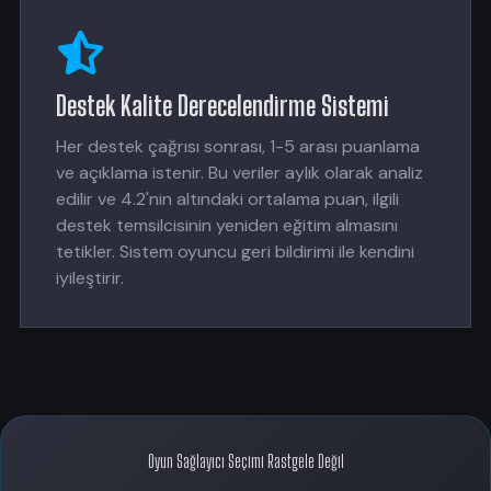
Destek Kalite Derecelendirme Sistemi
Her destek çağrısı sonrası, 1-5 arası puanlama
ve açıklama istenir. Bu veriler aylık olarak analiz
edilir ve 4.2'nin altındaki ortalama puan, ilgili
destek temsilcisinin yeniden eğitim almasını
tetikler. Sistem oyuncu geri bildirimi ile kendini
iyileştirir.
Oyun Sağlayıcı Seçimi Rastgele Değil