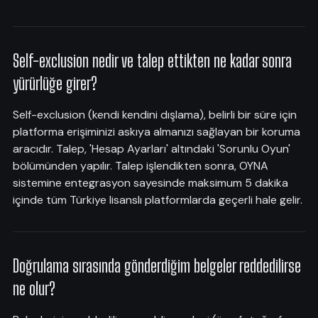
Self-exclusion nedir ve talep ettikten ne kadar sonra
yürürlüğe girer?
Self-exclusion (kendi kendini dışlama), belirli bir süre için
platforma erişiminizi askıya almanızı sağlayan bir koruma
aracıdır. Talep, 'Hesap Ayarları' altındaki 'Sorunlu Oyun'
bölümünden yapılır. Talep işlendikten sonra, OYNA
sistemine entegrasyon sayesinde maksimum 5 dakika
içinde tüm Türkiye lisanslı platformlarda geçerli hale gelir.
Doğrulama sırasında gönderdiğim belgeler reddedilirse
ne olur?