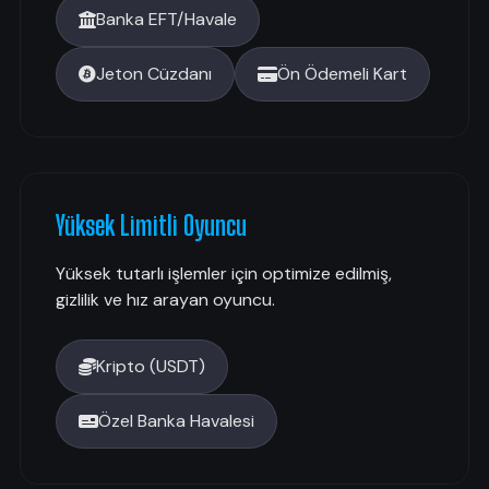
Banka EFT/Havale
Jeton Cüzdanı
Ön Ödemeli Kart
Yüksek Limitli Oyuncu
Yüksek tutarlı işlemler için optimize edilmiş,
gizlilik ve hız arayan oyuncu.
Kripto (USDT)
Özel Banka Havalesi