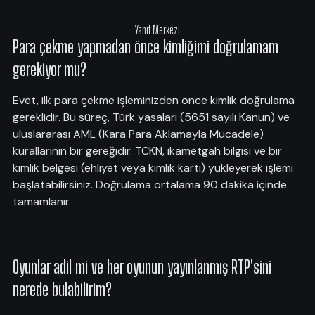
Yanıt Merkezi
Para çekme yapmadan önce kimliğimi doğrulamam
gerekiyor mu?
Evet, ilk para çekme işleminizden önce kimlik doğrulama
gereklidir. Bu süreç, Türk yasaları (5651 sayılı Kanun) ve
uluslararası AML (Kara Para Aklamayla Mücadele)
kurallarının bir gereğidir. TCKN, ikametgah bilgisi ve bir
kimlik belgesi (ehliyet veya kimlik kartı) yükleyerek işlemi
başlatabilirsiniz. Doğrulama ortalama 90 dakika içinde
tamamlanır.
Oyunlar adil mi ve her oyunun yayınlanmış RTP'sini
nerede bulabilirim?