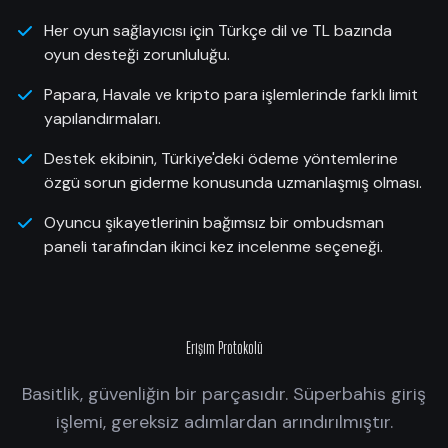
Her oyun sağlayıcısı için Türkçe dil ve TL bazında
oyun desteği zorunluluğu.
Papara, Havale ve kripto para işlemlerinde farklı limit
yapılandırmaları.
Destek ekibinin, Türkiye'deki ödeme yöntemlerine
özgü sorun giderme konusunda uzmanlaşmış olması.
Oyuncu şikayetlerinin bağımsız bir ombudsman
paneli tarafından ikinci kez incelenme seçeneği.
Erişim Protokolü
Basitlik, güvenliğin bir parçasıdır. Süperbahis giriş
işlemi, gereksiz adımlardan arındırılmıştır.