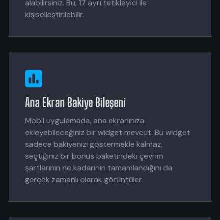
alabilirsiniz. Bu, 17 ayrı tetikleyici ile
kişiselleştirilebilir.
Ana Ekran Bakiye Bileşeni
Mobil uygulamada, ana ekranınıza
ekleyebileceğiniz bir widget mevcut. Bu widget
sadece bakiyenizi göstermekle kalmaz,
seçtiğiniz bir bonus paketindeki çevrim
şartlarının ne kadarının tamamlandığını da
gerçek zamanlı olarak görüntüler.