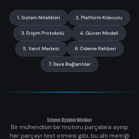
1. Sistem Nitelikleri
2. Platform Kılavuzu
3. Erişim Protokolü
4. Güven Modeli
5. Yanıt Merkezi
6. Ödeme Rehberi
7. İlave Bağlantılar
Sistemin Ölçülebilir Nitelikleri
Bir mühendisin bir motoru parçalara ayırıp
her parçayı test etmesi gibi, bu altı metriği