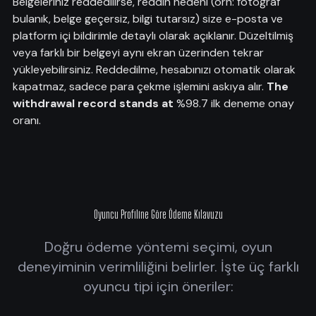
Belgeleriniz reddedilirse, reddin nedeni (örn: fotoğraf
bulanık, belge geçersiz, bilgi tutarsız) size e-posta ve
platform içi bildirimle detaylı olarak açıklanır. Düzeltilmiş
veya farklı bir belgeyi aynı ekran üzerinden tekrar
yükleyebilirsiniz. Reddedilme, hesabınızı otomatik olarak
kapatmaz, sadece para çekme işlemini askıya alır.
The
withdrawal record stands at
%98.7 ilk deneme onay
oranı.
Oyuncu Profiline Göre Ödeme Kılavuzu
Doğru ödeme yöntemi seçimi, oyun
deneyiminin verimliliğini belirler. İşte üç farklı
oyuncu tipi için öneriler: