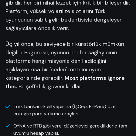
gibidir; her biri nihai lezzet için kritik bir bileşendir.
Platform, yüksek volatilite slotlarını Türk
oyuncunun sabit gelir beklentisiyle dengeleyen
sağlayıcılara öncelik verir.
Üç yıl önce, bu seviyede bir küratörlük mümkün
değildi. Bugün ise, oyuncu her bir sağlayıcının
platforma hangi misyonla dahil edildiğini
açıklayan kısa bir 'neden' metnini oyun
kategorisinde görebilir.
Most platforms ignore
this.
Bu şeffaflık, güveni kodlar.
Türk bankacılık altyapısına (İşCep, EnPara) özel
entegre para yatırma araçları.
OYNA ve RTB gibi yerel düzenleyici gerekliliklerle tam
uyumlu hesap yapısı.