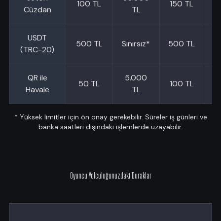
100 TL
150 TL
Cüzdan
TL
USDT
500 TL
Sınırsız*
500 TL
(TRC-20)
QR ile
5.000
50 TL
100 TL
15
Havale
TL
* Yüksek limitler için ön onay gerekebilir. Süreler iş günleri ve
banka saatleri dışındaki işlemlerde uzayabilir.
Oyuncu Yolculuğunuzdaki Duraklar