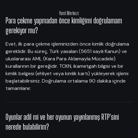
Yanıt Merkezi
Para çekme yapmadan önce kimliğimi doğrulamam
gerekiyor mu?
Evet, ilk para çekme işleminizden önce kimlik doğrulama
gereklidir. Bu süreç, Türk yasaları (5651 sayılı Kanun) ve
uluslararası AML (Kara Para Aklamayla Mücadele)
kurallarının bir gereğidir. TCKN, ikametgah bilgisi ve bir
kimlik belgesi (ehliyet veya kimlik kartı) yükleyerek işlemi
başlatabilirsiniz. Doğrulama ortalama 90 dakika içinde
tamamlanır.
Oyunlar adil mi ve her oyunun yayınlanmış RTP'sini
nerede bulabilirim?