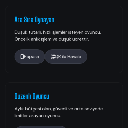
Ara Sıra Oynayan
Düşük tutarlı, hızlı işlemler isteyen oyuncu.
Öncelik anlık işlem ve düşük ücrettir.
Papara
QR ile Havale
Düzenli Oyuncu
Aylık bütçesi olan, güvenli ve orta seviyede
limitler arayan oyuncu.