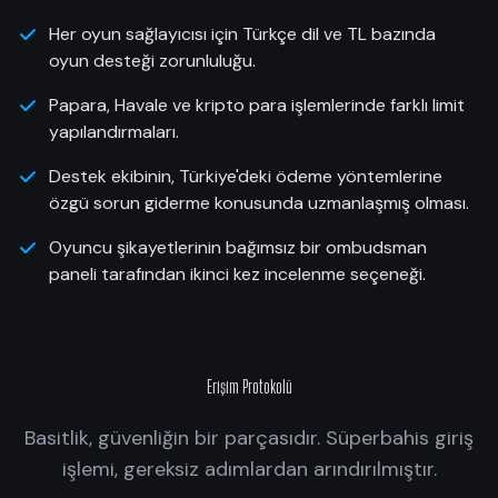
Her oyun sağlayıcısı için Türkçe dil ve TL bazında
oyun desteği zorunluluğu.
Papara, Havale ve kripto para işlemlerinde farklı limit
yapılandırmaları.
Destek ekibinin, Türkiye'deki ödeme yöntemlerine
özgü sorun giderme konusunda uzmanlaşmış olması.
Oyuncu şikayetlerinin bağımsız bir ombudsman
paneli tarafından ikinci kez incelenme seçeneği.
Erişim Protokolü
Basitlik, güvenliğin bir parçasıdır. Süperbahis giriş
işlemi, gereksiz adımlardan arındırılmıştır.