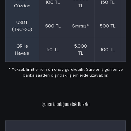
100 TL
150 TL
Cüzdan
TL
USDT
500 TL
Sınırsız*
500 TL
(TRC-20)
QR ile
5.000
50 TL
100 TL
15
Havale
TL
* Yüksek limitler için ön onay gerekebilir. Süreler iş günleri ve
banka saatleri dışındaki işlemlerde uzayabilir.
Oyuncu Yolculuğunuzdaki Duraklar