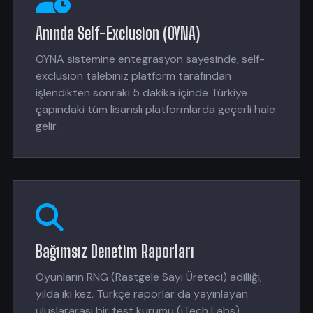
Anında Self-Exclusion (OYNA)
OYNA sistemine entegrasyon sayesinde, self-
exclusion talebiniz platform tarafından
işlendikten sonraki 5 dakika içinde Türkiye
çapındaki tüm lisanslı platformlarda geçerli hale
gelir.
Bağımsız Denetim Raporları
Oyunların RNG (Rastgele Sayı Üreteci) adilliği,
yılda iki kez, Türkçe raporlar da yayınlayan
uluslararası bir test kurumu (iTech Labs)