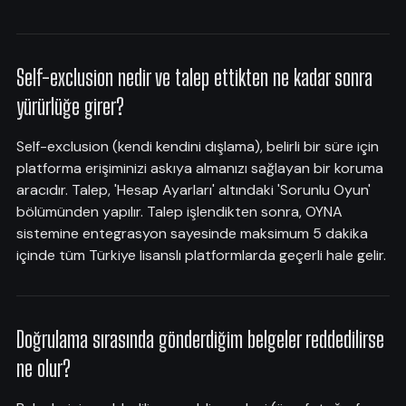
Self-exclusion nedir ve talep ettikten ne kadar sonra
yürürlüğe girer?
Self-exclusion (kendi kendini dışlama), belirli bir süre için
platforma erişiminizi askıya almanızı sağlayan bir koruma
aracıdır. Talep, 'Hesap Ayarları' altındaki 'Sorunlu Oyun'
bölümünden yapılır. Talep işlendikten sonra, OYNA
sistemine entegrasyon sayesinde maksimum 5 dakika
içinde tüm Türkiye lisanslı platformlarda geçerli hale gelir.
Doğrulama sırasında gönderdiğim belgeler reddedilirse
ne olur?