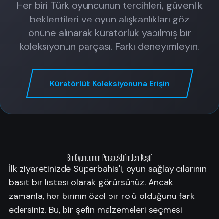
Her biri Türk oyuncunun tercihleri, güvenlik
beklentileri ve oyun alışkanlıkları göz
önüne alınarak küratörlük yapılmış bir
koleksiyonun parçası. Farkı deneyimleyin.
Küratörlük Koleksiyonuna Erişin
Bir Oyuncunun Perspektifinden Keşif
İlk ziyaretinizde Süperbahis'i, oyun sağlayıcılarının
basit bir listesi olarak görürsünüz. Ancak
zamanla, her birinin özel bir rolü olduğunu fark
edersiniz. Bu, bir şefin malzemeleri seçmesi