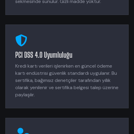
sekmesinde sunulur. Gizli madde yoktur.
PCI DSS 4.0 Uyumluluğu
Kredi kartı verileri işlenirken en güncel ödeme
kartı endüstrisi güvenlik standardı uygulanır. Bu
sertifika, bağımsız denetçiler tarafından yıllık
olarak yenilenir ve sertifika belgesi talep üzerine
paylaşılır.