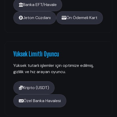
Banka EFT/Havale
Jeton Cüzdanı
Ön Ödemeli Kart
Yüksek Limitli Oyuncu
Yüksek tutarlı işlemler için optimize edilmiş,
gizlilik ve hız arayan oyuncu.
Kripto (USDT)
Özel Banka Havalesi