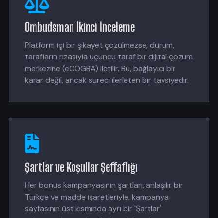
Ombudsman İkinci İnceleme
Platform içi bir şikayet çözülmezse, durum,
tarafların rızasıyla üçüncü taraf bir dijital çözüm
merkezine (eCOGRA) iletilir. Bu, bağlayıcı bir
karar değil, ancak süreci ilerleten bir tavsiyedir.
Şartlar ve Koşullar Şeffaflığı
Her bonus kampanyasının şartları, anlaşılır bir
Türkçe ve madde işaretleriyle, kampanya
sayfasının üst kısmında ayrı bir 'Şartlar'