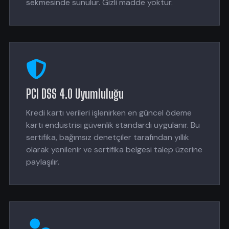
sekmesinde sunulur. Gizli madde yoktur.
PCI DSS 4.0 Uyumluluğu
Kredi kartı verileri işlenirken en güncel ödeme
kartı endüstrisi güvenlik standardı uygulanır. Bu
sertifika, bağımsız denetçiler tarafından yıllık
olarak yenilenir ve sertifika belgesi talep üzerine
paylaşılır.