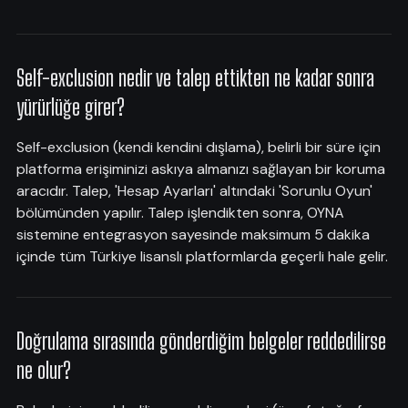
Self-exclusion nedir ve talep ettikten ne kadar sonra
yürürlüğe girer?
Self-exclusion (kendi kendini dışlama), belirli bir süre için
platforma erişiminizi askıya almanızı sağlayan bir koruma
aracıdır. Talep, 'Hesap Ayarları' altındaki 'Sorunlu Oyun'
bölümünden yapılır. Talep işlendikten sonra, OYNA
sistemine entegrasyon sayesinde maksimum 5 dakika
içinde tüm Türkiye lisanslı platformlarda geçerli hale gelir.
Doğrulama sırasında gönderdiğim belgeler reddedilirse
ne olur?