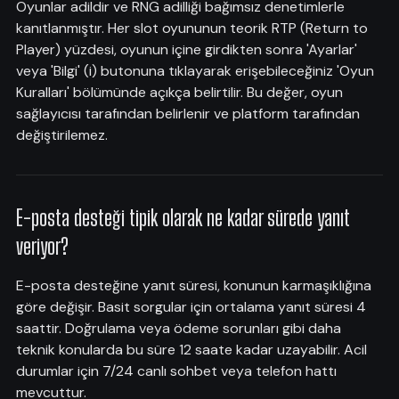
Oyunlar adildir ve RNG adilliği bağımsız denetimlerle
kanıtlanmıştır. Her slot oyununun teorik RTP (Return to
Player) yüzdesi, oyunun içine girdikten sonra 'Ayarlar'
veya 'Bilgi' (i) butonuna tıklayarak erişebileceğiniz 'Oyun
Kuralları' bölümünde açıkça belirtilir. Bu değer, oyun
sağlayıcısı tarafından belirlenir ve platform tarafından
değiştirilemez.
E-posta desteği tipik olarak ne kadar sürede yanıt
veriyor?
E-posta desteğine yanıt süresi, konunun karmaşıklığına
göre değişir. Basit sorgular için ortalama yanıt süresi 4
saattir. Doğrulama veya ödeme sorunları gibi daha
teknik konularda bu süre 12 saate kadar uzayabilir. Acil
durumlar için 7/24 canlı sohbet veya telefon hattı
mevcuttur.