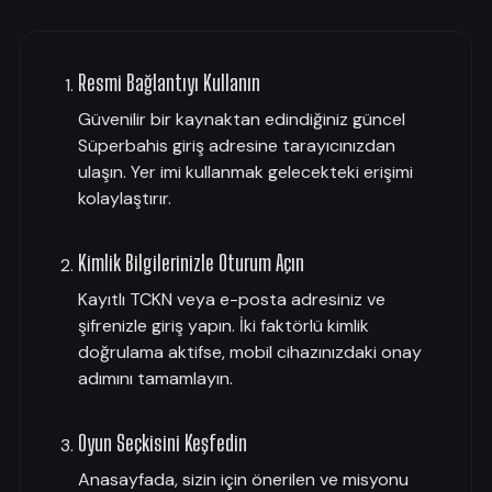
Resmi Bağlantıyı Kullanın
Güvenilir bir kaynaktan edindiğiniz güncel
Süperbahis giriş adresine tarayıcınızdan
ulaşın. Yer imi kullanmak gelecekteki erişimi
kolaylaştırır.
Kimlik Bilgilerinizle Oturum Açın
Kayıtlı TCKN veya e-posta adresiniz ve
şifrenizle giriş yapın. İki faktörlü kimlik
doğrulama aktifse, mobil cihazınızdaki onay
adımını tamamlayın.
Oyun Seçkisini Keşfedin
Anasayfada, sizin için önerilen ve misyonu