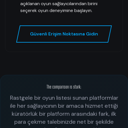
açıklanan oyun sağlayıcılarından birini
seçerek oyun deneyimine başlayın.
Güvenli Erişim Noktasına Gidin
The comparison is stark:
Rastgele bir oyun listesi sunan platformlar
ile her sağlayıcının bir amaca hizmet ettiği
küratörlük bir platform arasındaki fark, ilk
para çekme talebinizde net bir şekilde