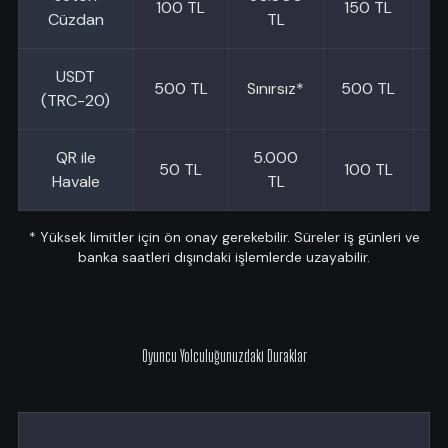
100 TL
150 TL
Cüzdan
TL
USDT
500 TL
Sınırsız*
500 TL
(TRC-20)
QR ile
5.000
50 TL
100 TL
15
Havale
TL
* Yüksek limitler için ön onay gerekebilir. Süreler iş günleri ve
banka saatleri dışındaki işlemlerde uzayabilir.
Oyuncu Yolculuğunuzdaki Duraklar