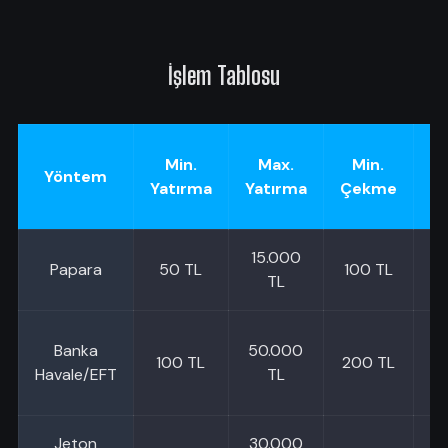
İşlem Tablosu
Min.
Max.
Min.
Yöntem
Yatırma
Yatırma
Çekme
(
15.000
Papara
50 TL
100 TL
15
TL
Banka
50.000
100 TL
200 TL
2
Havale/EFT
TL
Jeton
30.000