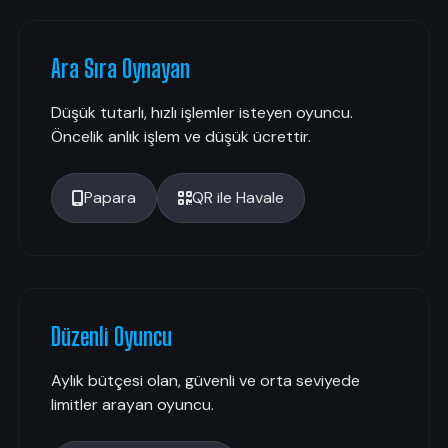
Ara Sıra Oynayan
Düşük tutarlı, hızlı işlemler isteyen oyuncu.
Öncelik anlık işlem ve düşük ücrettir.
Papara
QR ile Havale
Düzenli Oyuncu
Aylık bütçesi olan, güvenli ve orta seviyede
limitler arayan oyuncu.