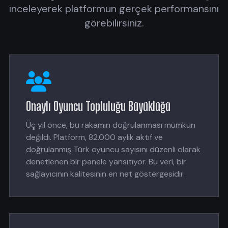
inceleyerek platformun gerçek performansını
görebilirsiniz.
Onaylı Oyuncu Topluluğu Büyüklüğü
Üç yıl önce, bu rakamın doğrulanması mümkün
değildi. Platform, 82.000 aylık aktif ve
doğrulanmış Türk oyuncu sayısını düzenli olarak
denetlenen bir panele yansıtıyor. Bu veri, bir
sağlayıcının kalitesinin en net göstergesidir.