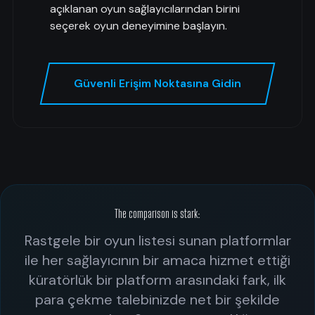
açıklanan oyun sağlayıcılarından birini
seçerek oyun deneyimine başlayın.
Güvenli Erişim Noktasına Gidin
The comparison is stark:
Rastgele bir oyun listesi sunan platformlar
ile her sağlayıcının bir amaca hizmet ettiği
küratörlük bir platform arasındaki fark, ilk
para çekme talebinizde net bir şekilde