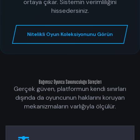
ortaya çıkar. Sistemin verimliliğini
hissedersiniz.
Nitelikli Oyun Koleksiyonunu Görün
Bağımsız Oyuncu Savunuculuğu Süreçleri
Gerçek güven, platformun kendi sınırları
dışında da oyuncunun haklarını koruyan
mekanizmaların varlığıyla ölçülür.