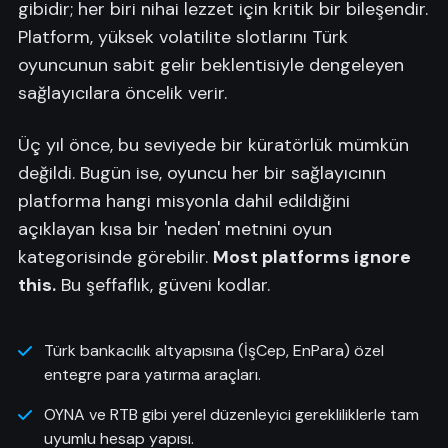
gibidir; her biri nihai lezzet için kritik bir bileşendir.
Platform, yüksek volatilite slotlarını Türk
oyuncunun sabit gelir beklentisiyle dengeleyen
sağlayıcılara öncelik verir.
Üç yıl önce, bu seviyede bir küratörlük mümkün
değildi. Bugün ise, oyuncu her bir sağlayıcının
platforma hangi misyonla dahil edildiğini
açıklayan kısa bir 'neden' metnini oyun
kategorisinde görebilir.
Most platforms ignore
this.
Bu şeffaflık, güveni kodlar.
Türk bankacılık altyapısına (İşCep, EnPara) özel
entegre para yatırma araçları.
OYNA ve RTB gibi yerel düzenleyici gerekliliklerle tam
uyumlu hesap yapısı.