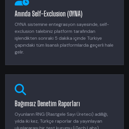
Anında Self-Exclusion (OYNA)
OYNA sistemine entegrasyon sayesinde, self-
exclusion talebiniz platform tarafından
işlendikten sonraki 5 dakika içinde Türkiye
çapındaki tüm lisanslı platformlarda geçerli hale
gelir.
Bağımsız Denetim Raporları
Oyunların RNG (Rastgele Sayı Üreteci) adilliği,
yılda iki kez, Türkçe raporlar da yayınlayan
uluslararası bir test kurumu (iTech Labs)