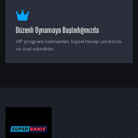
Düzenli Oynamaya Başladığınızda
VIP programı katmanları, kişisel hesap yöneticisi
ve özel etkinlikler.