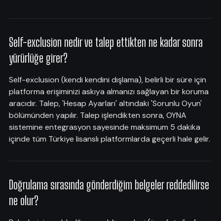
Self-exclusion nedir ve talep ettikten ne kadar sonra
yürürlüğe girer?
Self-exclusion (kendi kendini dışlama), belirli bir süre için
platforma erişiminizi askıya almanızı sağlayan bir koruma
aracıdır. Talep, 'Hesap Ayarları' altındaki 'Sorunlu Oyun'
bölümünden yapılır. Talep işlendikten sonra, OYNA
sistemine entegrasyon sayesinde maksimum 5 dakika
içinde tüm Türkiye lisanslı platformlarda geçerli hale gelir.
Doğrulama sırasında gönderdiğim belgeler reddedilirse
ne olur?