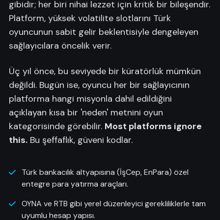
gibidir; her biri nihai lezzet için kritik bir bileşendir.
Platform, yüksek volatilite slotlarını Türk
oyuncunun sabit gelir beklentisiyle dengeleyen
sağlayıcılara öncelik verir.
Üç yıl önce, bu seviyede bir küratörlük mümkün
değildi. Bugün ise, oyuncu her bir sağlayıcının
platforma hangi misyonla dahil edildiğini
açıklayan kısa bir 'neden' metnini oyun
kategorisinde görebilir.
Most platforms ignore
this.
Bu şeffaflık, güveni kodlar.
Türk bankacılık altyapısına (İşCep, EnPara) özel
entegre para yatırma araçları.
OYNA ve RTB gibi yerel düzenleyici gerekliliklerle tam
uyumlu hesap yapısı.