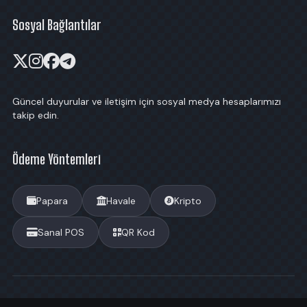
Sosyal Bağlantılar
Güncel duyurular ve iletişim için sosyal medya hesaplarımızı
takip edin.
Ödeme Yöntemleri
Papara
Havale
Kripto
Sanal POS
QR Kod
© 2026 Süperbahis. Tüm hakları saklıdır. 18+ | Lütfen sorumlu