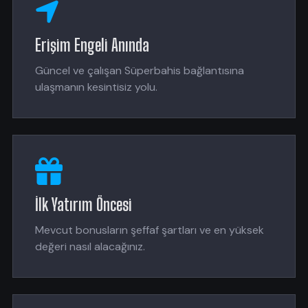
Erişim Engeli Anında
Güncel ve çalışan Süperbahis bağlantısına
ulaşmanın kesintisiz yolu.
İlk Yatırım Öncesi
Mevcut bonusların şeffaf şartları ve en yüksek
değeri nasıl alacağınız.