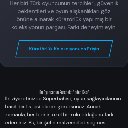
Her biri Türk oyuncunun tercihleri, güvenlik
beklentileri ve oyun alışkanlıkları göz
önüne alınarak küratörlük yapılmış bir
koleksiyonun parçası. Farkı deneyimleyin.
Küratörlük Koleksiyonuna Erişin
Bir Oyuncunun Perspektifinden Keşif
İlk ziyaretinizde Süperbahis'i, oyun sağlayıcılarının
basit bir listesi olarak görürsünüz. Ancak
zamanla, her birinin özel bir rolü olduğunu fark
edersiniz. Bu, bir şefin malzemeleri seçmesi