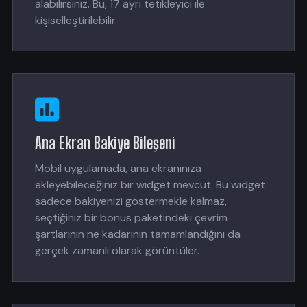
alabilirsiniz. Bu, 17 ayrı tetikleyici ile
kişiselleştirilebilir.
Ana Ekran Bakiye Bileşeni
Mobil uygulamada, ana ekranınıza
ekleyebileceğiniz bir widget mevcut. Bu widget
sadece bakiyenizi göstermekle kalmaz,
seçtiğiniz bir bonus paketindeki çevrim
şartlarının ne kadarının tamamlandığını da
gerçek zamanlı olarak görüntüler.