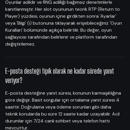
Oyunlar adildir ve RNG adilliği bağımsız denetimlerle
kanıtlanmıştır. Her slot oyununun teorik RTP (Return to
Player) yüzdesi, oyunun içine girdikten sonra 'Ayarlar'
veya 'Bilgi' (i) butonuna tıklayarak erişebileceğiniz 'Oyun
Kuralları' bölümünde açıkça belirtilir. Bu değer, oyun
sağlayıcısı tarafından belirlenir ve platform tarafından
değiştirilemez.
E-posta desteği tipik olarak ne kadar sürede yanıt
veriyor?
E-posta desteğine yanıt süresi, konunun karmaşıklığına
göre değişir. Basit sorgular için ortalama yanıt süresi 4
saattir. Doğrulama veya ödeme sorunları gibi daha
teknik konularda bu süre 12 saate kadar uzayabilir. Acil
durumlar için 7/24 canlı sohbet veya telefon hattı
mevcuttur.