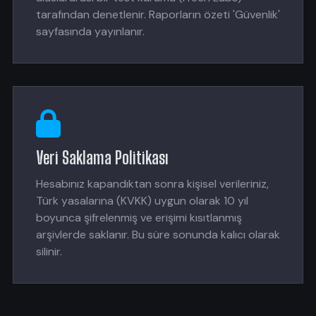
tarafından denetlenir. Raporların özeti 'Güvenlik'
sayfasında yayınlanır.
Veri Saklama Politikası
Hesabınız kapandıktan sonra kişisel verileriniz,
Türk yasalarına (KVKK) uygun olarak 10 yıl
boyunca şifrelenmiş ve erişimi kısıtlanmış
arşivlerde saklanır. Bu süre sonunda kalıcı olarak
silinir.