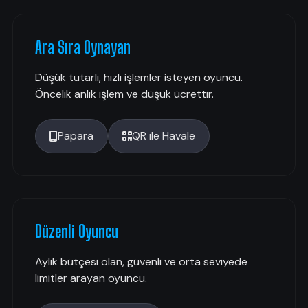
Ara Sıra Oynayan
Düşük tutarlı, hızlı işlemler isteyen oyuncu.
Öncelik anlık işlem ve düşük ücrettir.
Papara
QR ile Havale
Düzenli Oyuncu
Aylık bütçesi olan, güvenli ve orta seviyede
limitler arayan oyuncu.