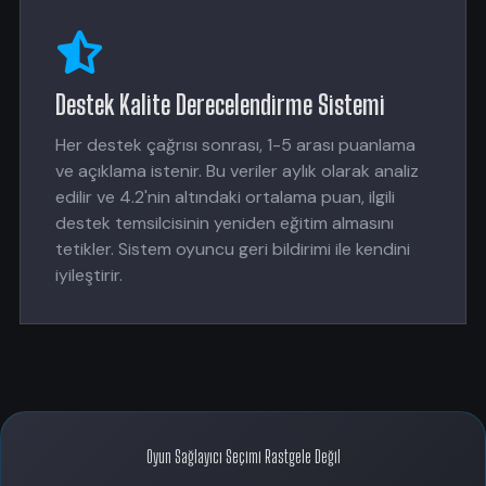
Destek Kalite Derecelendirme Sistemi
Her destek çağrısı sonrası, 1-5 arası puanlama
ve açıklama istenir. Bu veriler aylık olarak analiz
edilir ve 4.2'nin altındaki ortalama puan, ilgili
destek temsilcisinin yeniden eğitim almasını
tetikler. Sistem oyuncu geri bildirimi ile kendini
iyileştirir.
Oyun Sağlayıcı Seçimi Rastgele Değil