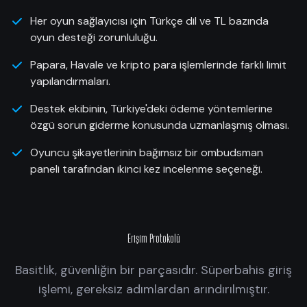
Her oyun sağlayıcısı için Türkçe dil ve TL bazında
oyun desteği zorunluluğu.
Papara, Havale ve kripto para işlemlerinde farklı limit
yapılandırmaları.
Destek ekibinin, Türkiye'deki ödeme yöntemlerine
özgü sorun giderme konusunda uzmanlaşmış olması.
Oyuncu şikayetlerinin bağımsız bir ombudsman
paneli tarafından ikinci kez incelenme seçeneği.
Erişim Protokolü
Basitlik, güvenliğin bir parçasıdır. Süperbahis giriş
işlemi, gereksiz adımlardan arındırılmıştır.