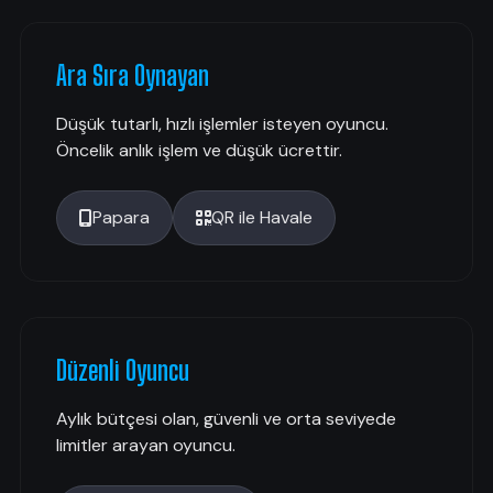
Ara Sıra Oynayan
Düşük tutarlı, hızlı işlemler isteyen oyuncu.
Öncelik anlık işlem ve düşük ücrettir.
Papara
QR ile Havale
Düzenli Oyuncu
Aylık bütçesi olan, güvenli ve orta seviyede
limitler arayan oyuncu.