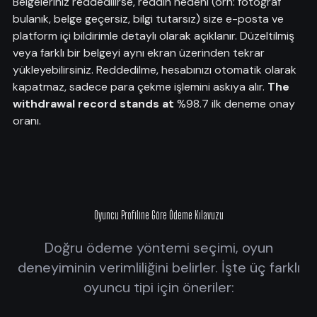
Belgeleriniz reddedilirse, reddin nedeni (örn: fotoğraf
bulanık, belge geçersiz, bilgi tutarsız) size e-posta ve
platform içi bildirimle detaylı olarak açıklanır. Düzeltilmiş
veya farklı bir belgeyi aynı ekran üzerinden tekrar
yükleyebilirsiniz. Reddedilme, hesabınızı otomatik olarak
kapatmaz, sadece para çekme işlemini askıya alır.
The
withdrawal record stands at
%98.7 ilk deneme onay
oranı.
Oyuncu Profiline Göre Ödeme Kılavuzu
Doğru ödeme yöntemi seçimi, oyun
deneyiminin verimliliğini belirler. İşte üç farklı
oyuncu tipi için öneriler: