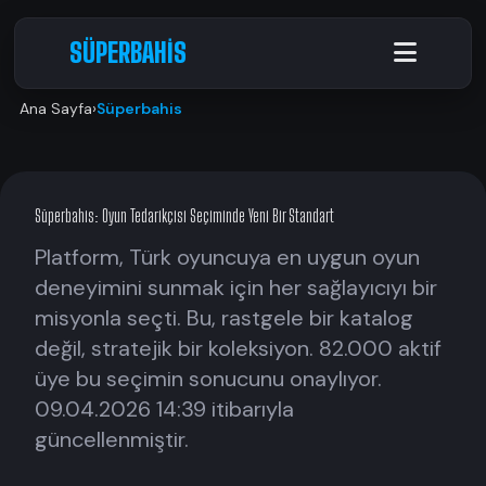
Ana İçeriğe Geç
SÜPERBAHİS
Ana Sayfa
›
Süperbahis
Süperbahis: Oyun Tedarikçisi Seçiminde Yeni Bir Standart
Platform, Türk oyuncuya en uygun oyun
deneyimini sunmak için her sağlayıcıyı bir
misyonla seçti. Bu, rastgele bir katalog
değil, stratejik bir koleksiyon. 82.000 aktif
üye bu seçimin sonucunu onaylıyor.
09.04.2026 14:39
itibarıyla
güncellenmiştir.