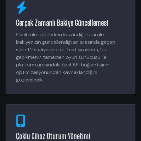
Gerçek Zamanlı Bakiye Güncellemesi
Canlı rulet dönerken kazandığınız an ile
bakiyenizin güncellendiği an arasında geçen
süre 1.2 saniyeden az. Test sırasında, bu
gecikmenin tamamen oyun sunucusu ile
platform arasındaki özel API bağlantısının
optimizasyonundan kaynaklandığını
gözlemledik.
Çoklu Cihaz Oturum Yönetimi