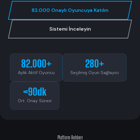
82.000 Onaylı Oyuncuya Katılın
Sistemi İnceleyin
82.000+
280+
Aylık Aktif Oyuncu
Seçilmiş Oyun Sağlayıcı
<90dk
Ort. Onay Süresi
Platform Rehberi