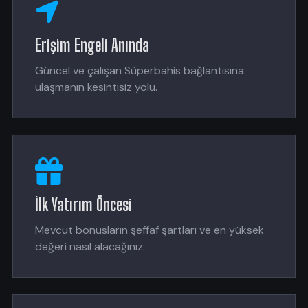
Erişim Engeli Anında
Güncel ve çalışan Süperbahis bağlantısına
ulaşmanın kesintisiz yolu.
İlk Yatırım Öncesi
Mevcut bonusların şeffaf şartları ve en yüksek
değeri nasıl alacağınız.