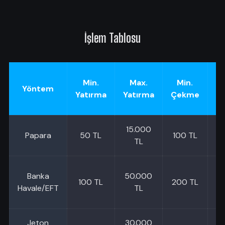
İşlem Tablosu
Min.
Max.
Min.
Yöntem
Yatırma
Yatırma
Çekme
(
15.000
Papara
50 TL
100 TL
15
TL
Banka
50.000
100 TL
200 TL
2
Havale/EFT
TL
Jeton
30.000