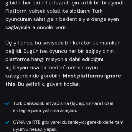
gibidir; her biri nihai lezzet için kritik bir bileşendir.
Platform, yüksek volatilite slotlarını Türk
oyuncunun sabit gelir beklentisiyle dengeleyen
sağlayıcılara öncelik verir.
Üç yıl önce, bu seviyede bir küratörlük mümkün
değildi. Bugün ise, oyuncu her bir sağlayıcının
platforma hangi misyonla dahil edildiğini
açıklayan kısa bir 'neden' metnini oyun
kategorisinde görebilir.
Most platforms ignore
this.
Bu şeffaflık, güveni kodlar.
Türk bankacılık altyapısına (İşCep, EnPara) özel
entegre para yatırma araçları.
OYNA ve RTB gibi yerel düzenleyici gerekliliklerle tam
uyumlu hesap yapısı.