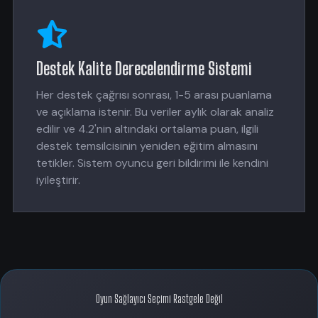
Destek Kalite Derecelendirme Sistemi
Her destek çağrısı sonrası, 1-5 arası puanlama
ve açıklama istenir. Bu veriler aylık olarak analiz
edilir ve 4.2'nin altındaki ortalama puan, ilgili
destek temsilcisinin yeniden eğitim almasını
tetikler. Sistem oyuncu geri bildirimi ile kendini
iyileştirir.
Oyun Sağlayıcı Seçimi Rastgele Değil