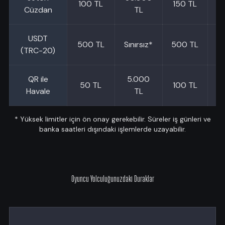
100 TL
150 TL
Cüzdan
TL
USDT
500 TL
Sınırsız*
500 TL
(TRC-20)
QR ile
5.000
50 TL
100 TL
15
Havale
TL
* Yüksek limitler için ön onay gerekebilir. Süreler iş günleri ve
banka saatleri dışındaki işlemlerde uzayabilir.
Oyuncu Yolculuğunuzdaki Duraklar