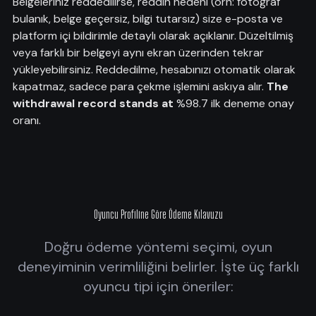
Belgeleriniz reddedilirse, reddin nedeni (örn: fotoğraf
bulanık, belge geçersiz, bilgi tutarsız) size e-posta ve
platform içi bildirimle detaylı olarak açıklanır. Düzeltilmiş
veya farklı bir belgeyi aynı ekran üzerinden tekrar
yükleyebilirsiniz. Reddedilme, hesabınızı otomatik olarak
kapatmaz, sadece para çekme işlemini askıya alır.
The
withdrawal record stands at
%98.7 ilk deneme onay
oranı.
Oyuncu Profiline Göre Ödeme Kılavuzu
Doğru ödeme yöntemi seçimi, oyun
deneyiminin verimliliğini belirler. İşte üç farklı
oyuncu tipi için öneriler: