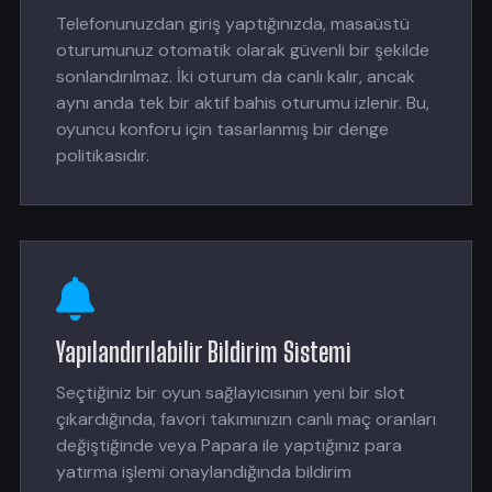
Telefonunuzdan giriş yaptığınızda, masaüstü
oturumunuz otomatik olarak güvenli bir şekilde
sonlandırılmaz. İki oturum da canlı kalır, ancak
aynı anda tek bir aktif bahis oturumu izlenir. Bu,
oyuncu konforu için tasarlanmış bir denge
politikasıdır.
Yapılandırılabilir Bildirim Sistemi
Seçtiğiniz bir oyun sağlayıcısının yeni bir slot
çıkardığında, favori takımınızın canlı maç oranları
değiştiğinde veya Papara ile yaptığınız para
yatırma işlemi onaylandığında bildirim