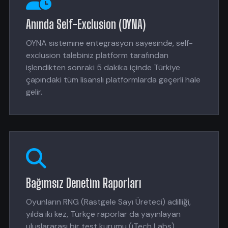
Anında Self-Exclusion (OYNA)
OYNA sistemine entegrasyon sayesinde, self-
exclusion talebiniz platform tarafından
işlendikten sonraki 5 dakika içinde Türkiye
çapındaki tüm lisanslı platformlarda geçerli hale
gelir.
Bağımsız Denetim Raporları
Oyunların RNG (Rastgele Sayı Üreteci) adilliği,
yılda iki kez, Türkçe raporlar da yayınlayan
uluslararası bir test kurumu (iTech Labs)