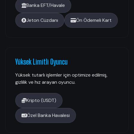
Banka EFT/Havale
Jeton Cüzdanı
Ön Ödemeli Kart
Yüksek Limitli Oyuncu
Yüksek tutarlı işlemler için optimize edilmiş,
gizlilik ve hız arayan oyuncu.
Kripto (USDT)
Özel Banka Havalesi