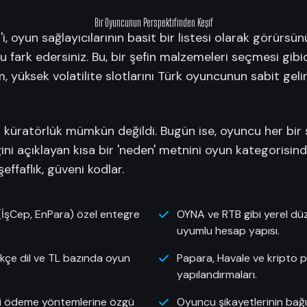
Bir Oyuncunun Perspektifinden Keşif
'i, oyun sağlayıcılarının basit bir listesi olarak görürs
u fark edersiniz. Bu, bir şefin malzemeleri seçmesi gibidi
orm, yüksek volatilite slotlarını Türk oyuncunun sabit gel
r küratörlük mümkün değildi. Bugün ise, oyuncu her bir 
ini açıklayan kısa bir 'neden' metnini oyun kategorisind
effaflık, güveni kodlar.
 (İşCep, EnPara) özel entegre
OYNA ve RTB gibi yerel düze
uyumlu hesap yapısı.
rkçe dil ve TL bazında oyun
Papara, Havale ve kripto pa
yapılandırmaları.
eki ödeme yöntemlerine özgü
Oyuncu şikayetlerinin bağ