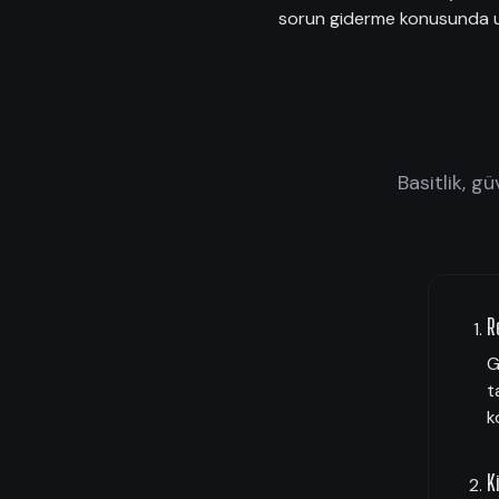
sorun giderme konusunda u
Basitlik, g
R
G
t
k
K