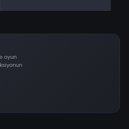
ve oyun
eksiyonun