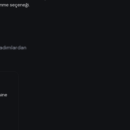
lenme seçeneği.
z adımlardan
sine