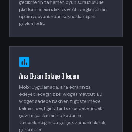
gecikmenin tamamen oyun sunucusu ile
platform arasındaki özel API bağlantısının
optimizasyonundan kaynaklandığını
gözlemledik.
Ana Ekran Bakiye Bileşeni
Mobil uygulamada, ana ekranınıza
ekleyebileceğiniz bir widget mevcut. Bu
widget sadece bakiyenizi göstermekle
kalmaz, seçtiğiniz bir bonus paketindeki
çevrim şartlarının ne kadarının
tamamlandığını da gerçek zamanlı olarak
görüntüler.