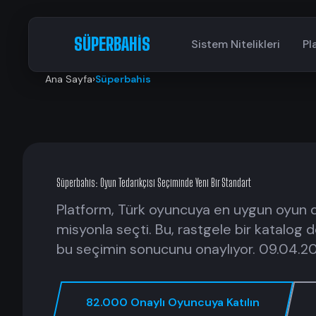
Ana İçeriğe Geç
SÜPERBAHİS
Sistem Nitelikleri
Pl
Ana Sayfa
›
Süperbahis
Süperbahis: Oyun Tedarikçisi Seçiminde Yeni Bir Standart
Platform, Türk oyuncuya en uygun oyun de
misyonla seçti. Bu, rastgele bir katalog de
bu seçimin sonucunu onaylıyor.
09.04.20
82.000 Onaylı Oyuncuya Katılın