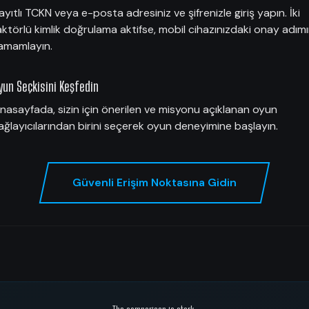
ayıtlı TCKN veya e-posta adresiniz ve şifrenizle giriş yapın. İki
aktörlü kimlik doğrulama aktifse, mobil cihazınızdaki onay adımı
amamlayın.
yun Seçkisini Keşfedin
nasayfada, sizin için önerilen ve misyonu açıklanan oyun
ağlayıcılarından birini seçerek oyun deneyimine başlayın.
Güvenli Erişim Noktasına Gidin