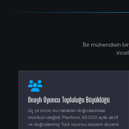
Bir mühendisin bir
ince
Onaylı Oyuncu Topluluğu Büyüklüğü
Üç yıl önce, bu rakamın doğrulanması
mümkün değildi. Platform, 82.000 aylık aktif
ve doğrulanmış Türk oyuncu sayısını düzenli