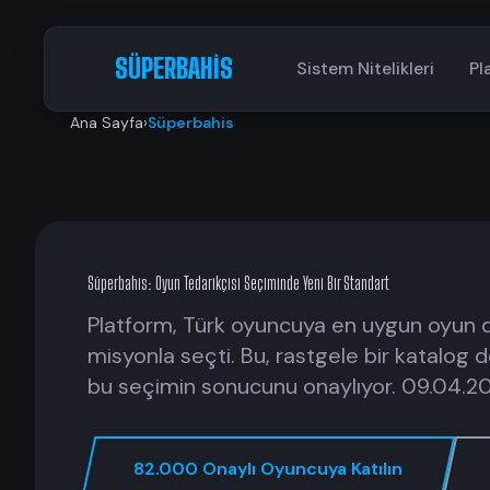
Ana İçeriğe Geç
SÜPERBAHİS
Sistem Nitelikleri
Pl
Ana Sayfa
›
Süperbahis
Süperbahis: Oyun Tedarikçisi Seçiminde Yeni Bir Standart
Platform, Türk oyuncuya en uygun oyun de
misyonla seçti. Bu, rastgele bir katalog de
bu seçimin sonucunu onaylıyor.
09.04.20
82.000 Onaylı Oyuncuya Katılın