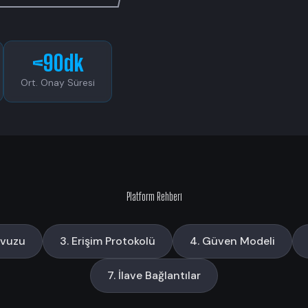
<90dk
Ort. Onay Süresi
Platform Rehberi
avuzu
3. Erişim Protokolü
4. Güven Modeli
7. İlave Bağlantılar