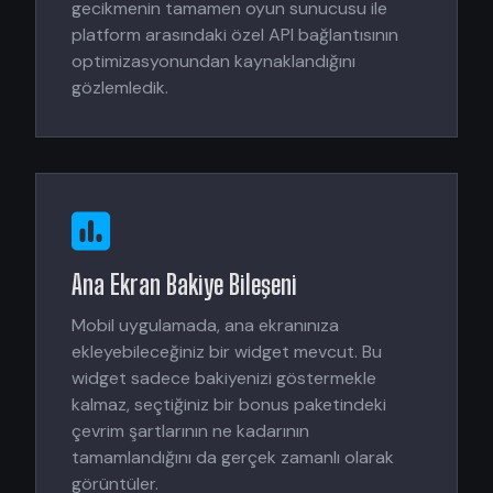
gecikmenin tamamen oyun sunucusu ile
platform arasındaki özel API bağlantısının
optimizasyonundan kaynaklandığını
gözlemledik.
Ana Ekran Bakiye Bileşeni
Mobil uygulamada, ana ekranınıza
ekleyebileceğiniz bir widget mevcut. Bu
widget sadece bakiyenizi göstermekle
kalmaz, seçtiğiniz bir bonus paketindeki
çevrim şartlarının ne kadarının
tamamlandığını da gerçek zamanlı olarak
görüntüler.