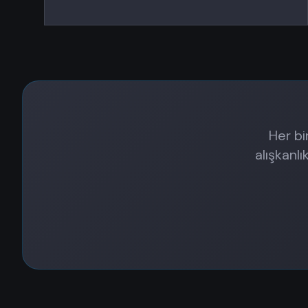
Her bi
alışkanl