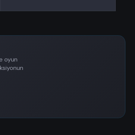
ve oyun
eksiyonun