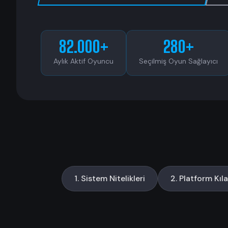
82.000+
280+
Aylık Aktif Oyuncu
Seçilmiş Oyun Sağlayıcı
1. Sistem Nitelikleri
2. Platform Kıl