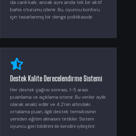
da canlı kalır, ancak aynı anda tek bir aktif
bahis oturumu izlenir. Bu, oyuncu konforu
için tasarlanmış bir denge politikasıdır.
Destek Kalite Derecelendirme Sistemi
Her destek çağrısı sonrası, 1-5 arası
puanlama ve açıklama istenir. Bu veriler aylık
olarak analiz edilir ve 4.2'nin altındaki
ortalama puan, ilgili destek temsilcisinin
yeniden eğitim almasını tetikler. Sistem
oyuncu geri bildirimi ile kendini iyileştirir.