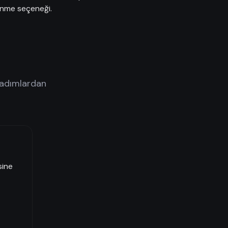
lenme seçeneği.
z adımlardan
sine