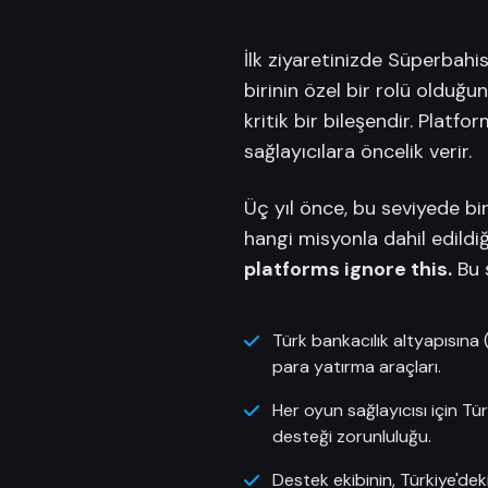
İlk ziyaretinizde Süperbahis
birinin özel bir rolü olduğun
kritik bir bileşendir. Platf
sağlayıcılara öncelik verir.
Üç yıl önce, bu seviyede bi
hangi misyonla dahil edildiğ
platforms ignore this.
Bu ş
Türk bankacılık altyapısına
para yatırma araçları.
Her oyun sağlayıcısı için Tü
desteği zorunluluğu.
Destek ekibinin, Türkiye'd