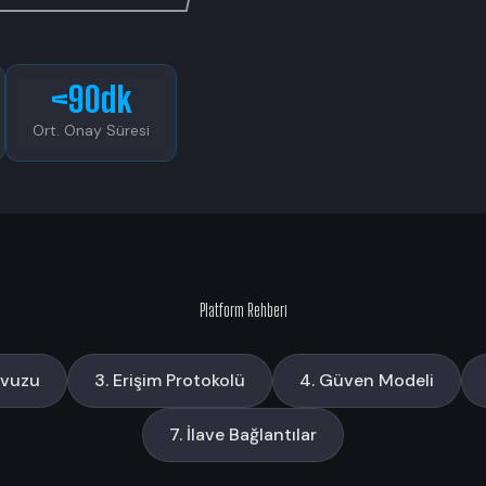
<90dk
Ort. Onay Süresi
Platform Rehberi
avuzu
3. Erişim Protokolü
4. Güven Modeli
7. İlave Bağlantılar