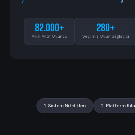
82.000+
280+
Aylık Aktif Oyuncu
Seçilmiş Oyun Sağlayıcı
1. Sistem Nitelikleri
2. Platform Kıl