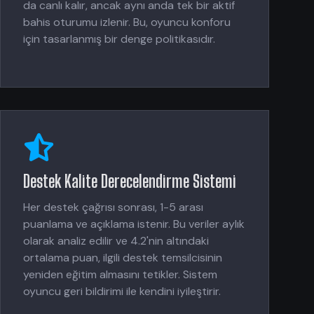
da canlı kalır, ancak aynı anda tek bir aktif
bahis oturumu izlenir. Bu, oyuncu konforu
için tasarlanmış bir denge politikasıdır.
Destek Kalite Derecelendirme Sistemi
Her destek çağrısı sonrası, 1-5 arası
puanlama ve açıklama istenir. Bu veriler aylık
olarak analiz edilir ve 4.2'nin altındaki
ortalama puan, ilgili destek temsilcisinin
yeniden eğitim almasını tetikler. Sistem
oyuncu geri bildirimi ile kendini iyileştirir.