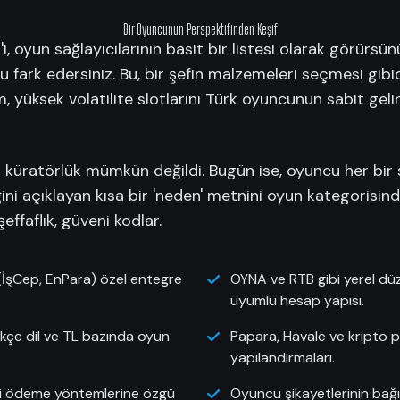
Bir Oyuncunun Perspektifinden Keşif
'i, oyun sağlayıcılarının basit bir listesi olarak görürs
u fark edersiniz. Bu, bir şefin malzemeleri seçmesi gibidi
orm, yüksek volatilite slotlarını Türk oyuncunun sabit gel
r küratörlük mümkün değildi. Bugün ise, oyuncu her bir 
ini açıklayan kısa bir 'neden' metnini oyun kategorisind
effaflık, güveni kodlar.
 (İşCep, EnPara) özel entegre
OYNA ve RTB gibi yerel düze
uyumlu hesap yapısı.
rkçe dil ve TL bazında oyun
Papara, Havale ve kripto pa
yapılandırmaları.
eki ödeme yöntemlerine özgü
Oyuncu şikayetlerinin bağ