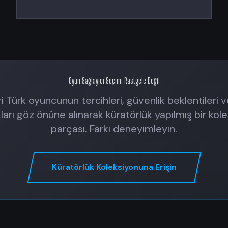
Oyun Sağlayıcı Seçimi Rastgele Değil
ri Türk oyuncunun tercihleri, güvenlik beklentileri 
ıkları göz önüne alınarak küratörlük yapılmış bir kol
parçası. Farkı deneyimleyin.
Küratörlük Koleksiyonuna Erişin