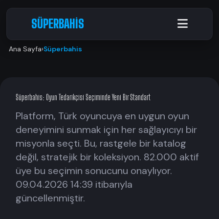
Ana İçeriğe Geç
SÜPERBAHİS
Ana Sayfa
›
Süperbahis
Süperbahis: Oyun Tedarikçisi Seçiminde Yeni Bir Standart
Platform, Türk oyuncuya en uygun oyun
deneyimini sunmak için her sağlayıcıyı bir
misyonla seçti. Bu, rastgele bir katalog
değil, stratejik bir koleksiyon. 82.000 aktif
üye bu seçimin sonucunu onaylıyor.
09.04.2026 14:39
itibarıyla
güncellenmiştir.