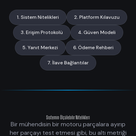
1. Sistem Nitelikleri
2. Platform Kılavuzu
3. Erişim Protokolü
4. Güven Modeli
5. Yanıt Merkezi
6. Ödeme Rehberi
7. İlave Bağlantılar
Sistemin Ölçülebilir Nitelikleri
Bir mühendisin bir motoru parçalara ayırıp
her parçayı test etmesi gibi, bu altı metriği