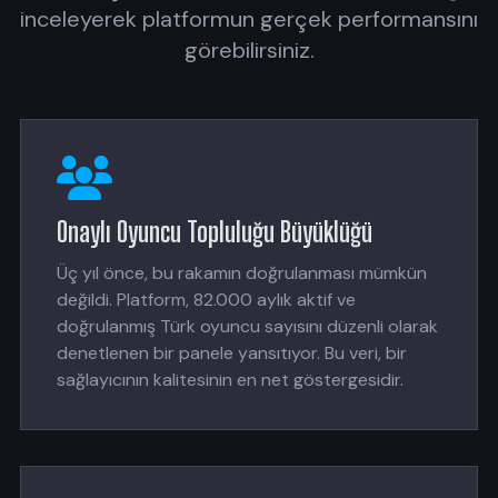
inceleyerek platformun gerçek performansını
görebilirsiniz.
Onaylı Oyuncu Topluluğu Büyüklüğü
Üç yıl önce, bu rakamın doğrulanması mümkün
değildi. Platform, 82.000 aylık aktif ve
doğrulanmış Türk oyuncu sayısını düzenli olarak
denetlenen bir panele yansıtıyor. Bu veri, bir
sağlayıcının kalitesinin en net göstergesidir.