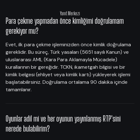
Yanıt Merkezi
Para çekme yapmadan önce kimliğimi doğrulamam
gerekiyor mu?
Evet, ilk para çekme işleminizden önce kimlik doğrulama
gereklidir. Bu süreç, Türk yasaları (5651 sayılı Kanun) ve
uluslararası AML (Kara Para Aklamayla Mücadele)
kurallarının bir gereğidir. TCKN, ikametgah bilgisi ve bir
kimlik belgesi (ehliyet veya kimlik kartı) yükleyerek işlemi
başlatabilirsiniz. Doğrulama ortalama 90 dakika içinde
tamamlanır.
Oyunlar adil mi ve her oyunun yayınlanmış RTP'sini
nerede bulabilirim?