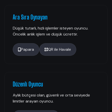
Ara Sıra Oynayan
Düşük tutarlı, hızlı işlemler isteyen oyuncu.
Öncelik anlık işlem ve düşük ücrettir.
Papara
QR ile Havale
Düzenli Oyuncu
Aylık bütçesi olan, güvenli ve orta seviyede
limitler arayan oyuncu.