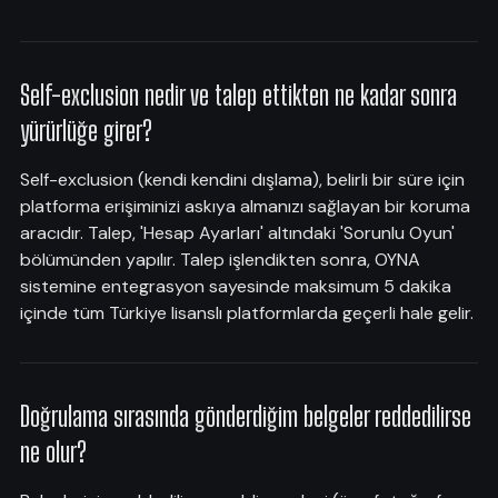
Self-exclusion nedir ve talep ettikten ne kadar sonra
yürürlüğe girer?
Self-exclusion (kendi kendini dışlama), belirli bir süre için
platforma erişiminizi askıya almanızı sağlayan bir koruma
aracıdır. Talep, 'Hesap Ayarları' altındaki 'Sorunlu Oyun'
bölümünden yapılır. Talep işlendikten sonra, OYNA
sistemine entegrasyon sayesinde maksimum 5 dakika
içinde tüm Türkiye lisanslı platformlarda geçerli hale gelir.
Doğrulama sırasında gönderdiğim belgeler reddedilirse
ne olur?