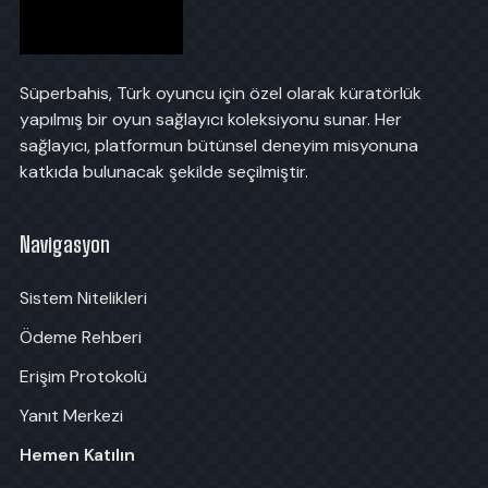
Süperbahis, Türk oyuncu için özel olarak küratörlük
yapılmış bir oyun sağlayıcı koleksiyonu sunar. Her
sağlayıcı, platformun bütünsel deneyim misyonuna
katkıda bulunacak şekilde seçilmiştir.
Navigasyon
Sistem Nitelikleri
Ödeme Rehberi
Erişim Protokolü
Yanıt Merkezi
Hemen Katılın