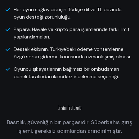
Her oyun sağlayıcısı için Türkçe dil ve TL bazında
oyun desteği zorunluluğu.
Papara, Havale ve kripto para işlemlerinde farklı limit
yapılandırmaları.
Destek ekibinin, Türkiye'deki ödeme yöntemlerine
özgü sorun giderme konusunda uzmanlaşmış olması.
Oyuncu şikayetlerinin bağımsız bir ombudsman
paneli tarafından ikinci kez incelenme seçeneği.
Erişim Protokolü
Basitlik, güvenliğin bir parçasıdır. Süperbahis giriş
işlemi, gereksiz adımlardan arındırılmıştır.