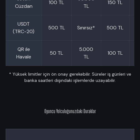
100 TL
150 TL
Cüzdan
TL
USDT
500 TL
Sınırsız*
500 TL
(TRC-20)
QR ile
5.000
50 TL
100 TL
15
Havale
TL
* Yüksek limitler için ön onay gerekebilir. Süreler iş günleri ve
banka saatleri dışındaki işlemlerde uzayabilir.
Oyuncu Yolculuğunuzdaki Duraklar