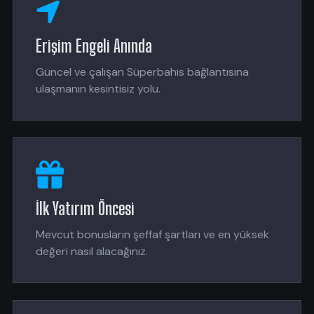
Erişim Engeli Anında
Güncel ve çalışan Süperbahis bağlantısına
ulaşmanın kesintisiz yolu.
İlk Yatırım Öncesi
Mevcut bonusların şeffaf şartları ve en yüksek
değeri nasıl alacağınız.