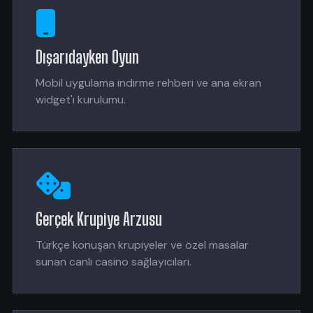
Dışarıdayken Oyun
Mobil uygulama indirme rehberi ve ana ekran
widget'ı kurulumu.
Gerçek Krupiye Arzusu
Türkçe konuşan krupiyeler ve özel masalar
sunan canlı casino sağlayıcıları.