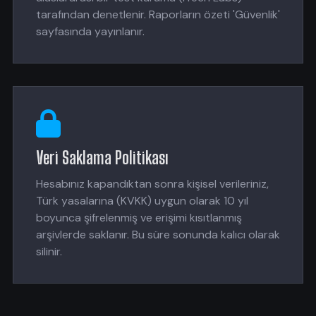
tarafından denetlenir. Raporların özeti 'Güvenlik'
sayfasında yayınlanır.
Veri Saklama Politikası
Hesabınız kapandıktan sonra kişisel verileriniz,
Türk yasalarına (KVKK) uygun olarak 10 yıl
boyunca şifrelenmiş ve erişimi kısıtlanmış
arşivlerde saklanır. Bu süre sonunda kalıcı olarak
silinir.