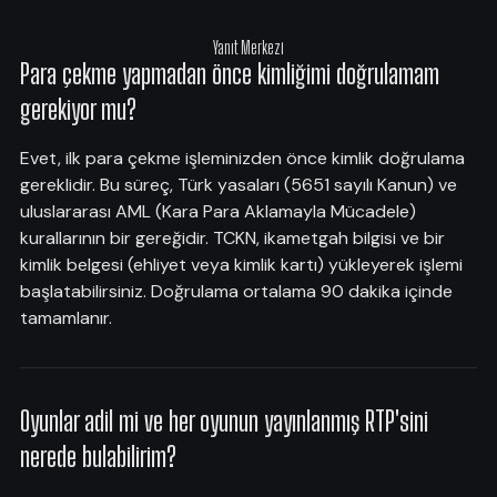
Yanıt Merkezi
Para çekme yapmadan önce kimliğimi doğrulamam
gerekiyor mu?
Evet, ilk para çekme işleminizden önce kimlik doğrulama
gereklidir. Bu süreç, Türk yasaları (5651 sayılı Kanun) ve
uluslararası AML (Kara Para Aklamayla Mücadele)
kurallarının bir gereğidir. TCKN, ikametgah bilgisi ve bir
kimlik belgesi (ehliyet veya kimlik kartı) yükleyerek işlemi
başlatabilirsiniz. Doğrulama ortalama 90 dakika içinde
tamamlanır.
Oyunlar adil mi ve her oyunun yayınlanmış RTP'sini
nerede bulabilirim?