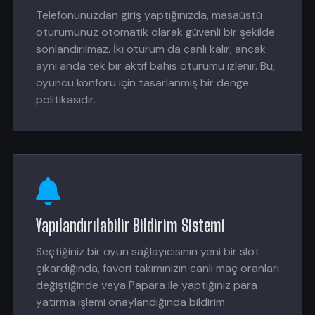
Telefonunuzdan giriş yaptığınızda, masaüstü
oturumunuz otomatik olarak güvenli bir şekilde
sonlandırılmaz. İki oturum da canlı kalır, ancak
aynı anda tek bir aktif bahis oturumu izlenir. Bu,
oyuncu konforu için tasarlanmış bir denge
politikasıdır.
Yapılandırılabilir Bildirim Sistemi
Seçtiğiniz bir oyun sağlayıcısının yeni bir slot
çıkardığında, favori takımınızın canlı maç oranları
değiştiğinde veya Papara ile yaptığınız para
yatırma işlemi onaylandığında bildirim