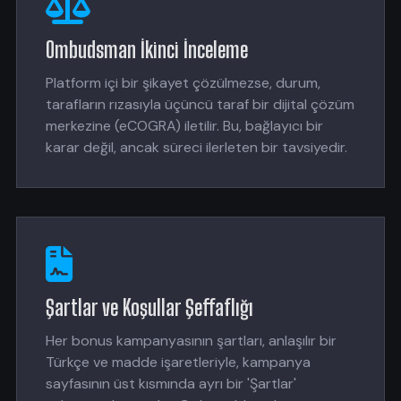
Ombudsman İkinci İnceleme
Platform içi bir şikayet çözülmezse, durum,
tarafların rızasıyla üçüncü taraf bir dijital çözüm
merkezine (eCOGRA) iletilir. Bu, bağlayıcı bir
karar değil, ancak süreci ilerleten bir tavsiyedir.
Şartlar ve Koşullar Şeffaflığı
Her bonus kampanyasının şartları, anlaşılır bir
Türkçe ve madde işaretleriyle, kampanya
sayfasının üst kısmında ayrı bir 'Şartlar'