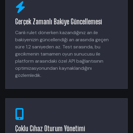
Gerçek Zamanlı Bakiye Güncellemesi
Canlı rulet dönerken kazandığınız an ile
bakiyenizin güncellendiği an arasında geçen
süre 1.2 saniyeden az. Test sırasında, bu
gecikmenin tamamen oyun sunucusu ile
platform arasındaki özel API bağlantısının
optimizasyonundan kaynaklandığını
gözlemledik.
Çoklu Cihaz Oturum Yönetimi