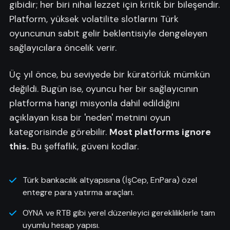
gibidir; her biri nihai lezzet için kritik bir bileşendir.
Platform, yüksek volatilite slotlarını Türk
oyuncunun sabit gelir beklentisiyle dengeleyen
sağlayıcılara öncelik verir.
Üç yıl önce, bu seviyede bir küratörlük mümkün
değildi. Bugün ise, oyuncu her bir sağlayıcının
platforma hangi misyonla dahil edildiğini
açıklayan kısa bir 'neden' metnini oyun
kategorisinde görebilir.
Most platforms ignore
this.
Bu şeffaflık, güveni kodlar.
Türk bankacılık altyapısına (İşCep, EnPara) özel
entegre para yatırma araçları.
OYNA ve RTB gibi yerel düzenleyici gerekliliklerle tam
uyumlu hesap yapısı.