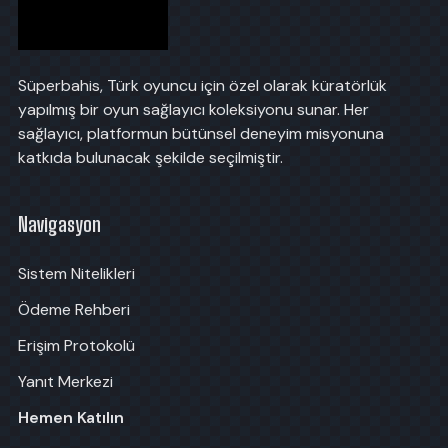
Süperbahis, Türk oyuncu için özel olarak küratörlük
yapılmış bir oyun sağlayıcı koleksiyonu sunar. Her
sağlayıcı, platformun bütünsel deneyim misyonuna
katkıda bulunacak şekilde seçilmiştir.
Navigasyon
Sistem Nitelikleri
Ödeme Rehberi
Erişim Protokolü
Yanıt Merkezi
Hemen Katılın