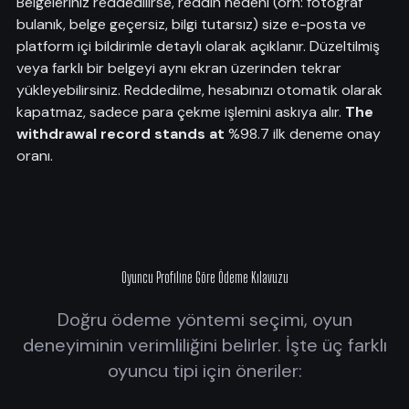
Belgeleriniz reddedilirse, reddin nedeni (örn: fotoğraf
bulanık, belge geçersiz, bilgi tutarsız) size e-posta ve
platform içi bildirimle detaylı olarak açıklanır. Düzeltilmiş
veya farklı bir belgeyi aynı ekran üzerinden tekrar
yükleyebilirsiniz. Reddedilme, hesabınızı otomatik olarak
kapatmaz, sadece para çekme işlemini askıya alır.
The
withdrawal record stands at
%98.7 ilk deneme onay
oranı.
Oyuncu Profiline Göre Ödeme Kılavuzu
Doğru ödeme yöntemi seçimi, oyun
deneyiminin verimliliğini belirler. İşte üç farklı
oyuncu tipi için öneriler: