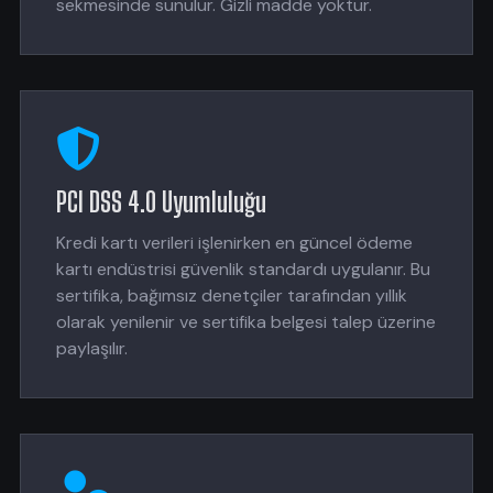
sekmesinde sunulur. Gizli madde yoktur.
PCI DSS 4.0 Uyumluluğu
Kredi kartı verileri işlenirken en güncel ödeme
kartı endüstrisi güvenlik standardı uygulanır. Bu
sertifika, bağımsız denetçiler tarafından yıllık
olarak yenilenir ve sertifika belgesi talep üzerine
paylaşılır.