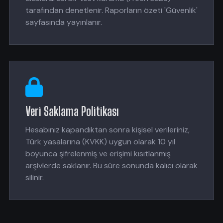
tarafından denetlenir. Raporların özeti 'Güvenlik'
sayfasında yayınlanır.
Veri Saklama Politikası
Hesabınız kapandıktan sonra kişisel verileriniz,
Türk yasalarına (KVKK) uygun olarak 10 yıl
boyunca şifrelenmiş ve erişimi kısıtlanmış
arşivlerde saklanır. Bu süre sonunda kalıcı olarak
silinir.