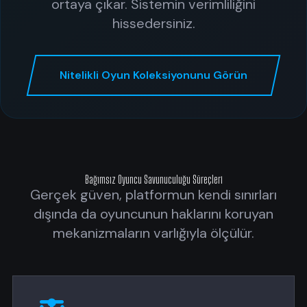
ortaya çıkar. Sistemin verimliliğini
hissedersiniz.
Nitelikli Oyun Koleksiyonunu Görün
Bağımsız Oyuncu Savunuculuğu Süreçleri
Gerçek güven, platformun kendi sınırları
dışında da oyuncunun haklarını koruyan
mekanizmaların varlığıyla ölçülür.