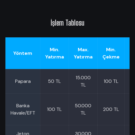
İşlem Tablosu
Min.
Max.
Min.
Yöntem
Yatırma
Yatırma
Çekme
(
15.000
Papara
50 TL
100 TL
15
TL
Banka
50.000
100 TL
200 TL
2
Havale/EFT
TL
Jeton
30.000