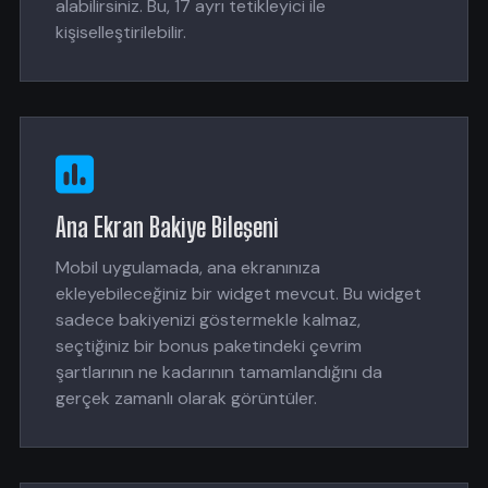
alabilirsiniz. Bu, 17 ayrı tetikleyici ile
kişiselleştirilebilir.
Ana Ekran Bakiye Bileşeni
Mobil uygulamada, ana ekranınıza
ekleyebileceğiniz bir widget mevcut. Bu widget
sadece bakiyenizi göstermekle kalmaz,
seçtiğiniz bir bonus paketindeki çevrim
şartlarının ne kadarının tamamlandığını da
gerçek zamanlı olarak görüntüler.