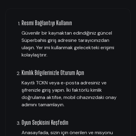
Resmi Bağlantıyı Kullanın
Güvenilir bir kaynaktan edindiğiniz güncel
Süperbahis giriş adresine tarayıcınızdan
ulaşın. Yer imi kullanmak gelecekteki erişimi
kolaylaştırır.
Kimlik Bilgilerinizle Oturum Açın
Kayıtlı TCKN veya e-posta adresiniz ve
şifrenizle giriş yapın. İki faktörlü kimlik
doğrulama aktifse, mobil cihazınızdaki onay
adımını tamamlayın.
Oyun Seçkisini Keşfedin
Anasayfada, sizin için önerilen ve misyonu