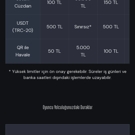
100 TL
150 TL
Cüzdan
TL
USDT
500 TL
Sınırsız*
500 TL
(TRC-20)
QR ile
5.000
50 TL
100 TL
15
Havale
TL
* Yüksek limitler için ön onay gerekebilir. Süreler iş günleri ve
banka saatleri dışındaki işlemlerde uzayabilir.
Oyuncu Yolculuğunuzdaki Duraklar