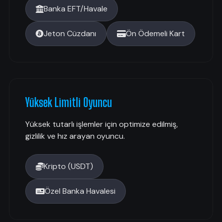
Banka EFT/Havale
Jeton Cüzdanı
Ön Ödemeli Kart
Yüksek Limitli Oyuncu
Yüksek tutarlı işlemler için optimize edilmiş,
gizlilik ve hız arayan oyuncu.
Kripto (USDT)
Özel Banka Havalesi