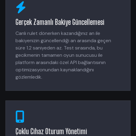
Gerçek Zamanlı Bakiye Güncellemesi
Canlı rulet dönerken kazandığınız an ile
bakiyenizin güncellendiği an arasında geçen
süre 1.2 saniyeden az. Test sırasında, bu
gecikmenin tamamen oyun sunucusu ile
platform arasındaki özel API bağlantısının
optimizasyonundan kaynaklandığını
gözlemledik.
Çoklu Cihaz Oturum Yönetimi