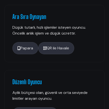
Ara Sıra Oynayan
Düşük tutarlı, hızlı işlemler isteyen oyuncu.
Öncelik anlık işlem ve düşük ücrettir.
Papara
QR ile Havale
Düzenli Oyuncu
Aylık bütçesi olan, güvenli ve orta seviyede
limitler arayan oyuncu.