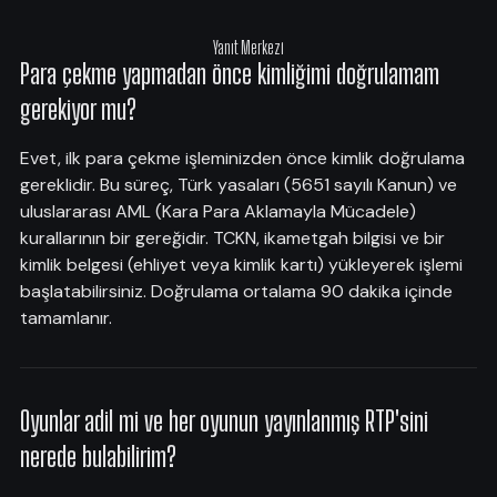
Yanıt Merkezi
Para çekme yapmadan önce kimliğimi doğrulamam
gerekiyor mu?
Evet, ilk para çekme işleminizden önce kimlik doğrulama
gereklidir. Bu süreç, Türk yasaları (5651 sayılı Kanun) ve
uluslararası AML (Kara Para Aklamayla Mücadele)
kurallarının bir gereğidir. TCKN, ikametgah bilgisi ve bir
kimlik belgesi (ehliyet veya kimlik kartı) yükleyerek işlemi
başlatabilirsiniz. Doğrulama ortalama 90 dakika içinde
tamamlanır.
Oyunlar adil mi ve her oyunun yayınlanmış RTP'sini
nerede bulabilirim?