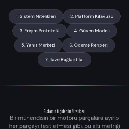
1. Sistem Nitelikleri
2. Platform Kılavuzu
3. Erişim Protokolü
4. Güven Modeli
5. Yanıt Merkezi
6. Ödeme Rehberi
7. İlave Bağlantılar
Sistemin Ölçülebilir Nitelikleri
Bir mühendisin bir motoru parçalara ayırıp
her parçayı test etmesi gibi, bu altı metriği