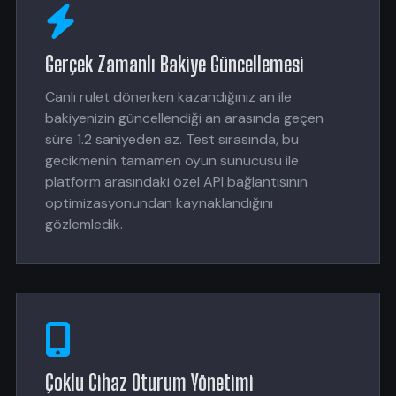
Gerçek Zamanlı Bakiye Güncellemesi
Canlı rulet dönerken kazandığınız an ile
bakiyenizin güncellendiği an arasında geçen
süre 1.2 saniyeden az. Test sırasında, bu
gecikmenin tamamen oyun sunucusu ile
platform arasındaki özel API bağlantısının
optimizasyonundan kaynaklandığını
gözlemledik.
Çoklu Cihaz Oturum Yönetimi