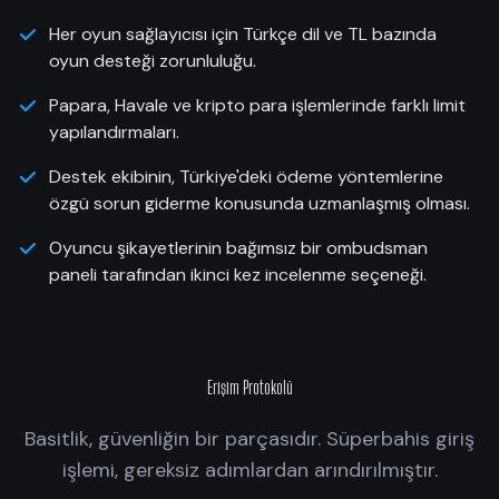
Her oyun sağlayıcısı için Türkçe dil ve TL bazında
oyun desteği zorunluluğu.
Papara, Havale ve kripto para işlemlerinde farklı limit
yapılandırmaları.
Destek ekibinin, Türkiye'deki ödeme yöntemlerine
özgü sorun giderme konusunda uzmanlaşmış olması.
Oyuncu şikayetlerinin bağımsız bir ombudsman
paneli tarafından ikinci kez incelenme seçeneği.
Erişim Protokolü
Basitlik, güvenliğin bir parçasıdır. Süperbahis giriş
işlemi, gereksiz adımlardan arındırılmıştır.