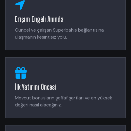
Erişim Engeli Anında
Güncel ve çalışan Süperbahis bağlantısına
ulaşmanın kesintisiz yolu.
İlk Yatırım Öncesi
Mevcut bonusların şeffaf şartları ve en yüksek
değeri nasıl alacağınız.