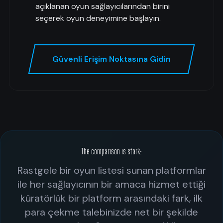
açıklanan oyun sağlayıcılarından birini
seçerek oyun deneyimine başlayın.
Güvenli Erişim Noktasına Gidin
The comparison is stark:
Rastgele bir oyun listesi sunan platformlar
ile her sağlayıcının bir amaca hizmet ettiği
küratörlük bir platform arasındaki fark, ilk
para çekme talebinizde net bir şekilde