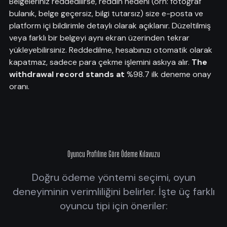
Belgeleriniz reddedilirse, reddin nedeni (örn: fotoğraf
bulanık, belge geçersiz, bilgi tutarsız) size e-posta ve
platform içi bildirimle detaylı olarak açıklanır. Düzeltilmiş
veya farklı bir belgeyi aynı ekran üzerinden tekrar
yükleyebilirsiniz. Reddedilme, hesabınızı otomatik olarak
kapatmaz, sadece para çekme işlemini askıya alır.
The
withdrawal record stands at
%98.7 ilk deneme onay
oranı.
Oyuncu Profiline Göre Ödeme Kılavuzu
Doğru ödeme yöntemi seçimi, oyun
deneyiminin verimliliğini belirler. İşte üç farklı
oyuncu tipi için öneriler: