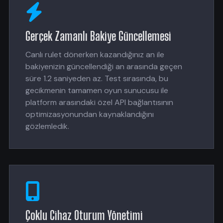
Gerçek Zamanlı Bakiye Güncellemesi
Canlı rulet dönerken kazandığınız an ile
bakiyenizin güncellendiği an arasında geçen
süre 1.2 saniyeden az. Test sırasında, bu
gecikmenin tamamen oyun sunucusu ile
platform arasındaki özel API bağlantısının
optimizasyonundan kaynaklandığını
gözlemledik.
Çoklu Cihaz Oturum Yönetimi