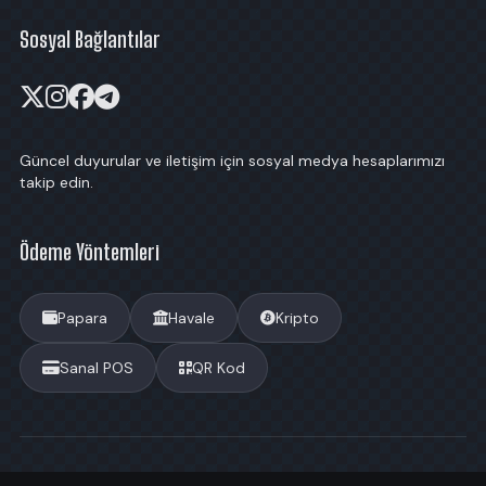
Sosyal Bağlantılar
Güncel duyurular ve iletişim için sosyal medya hesaplarımızı
takip edin.
Ödeme Yöntemleri
Papara
Havale
Kripto
Sanal POS
QR Kod
© 2026 Süperbahis. Tüm hakları saklıdır. 18+ | Lütfen sorumlu