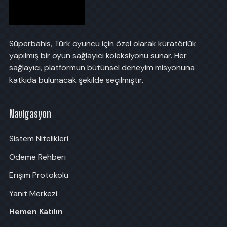
Süperbahis, Türk oyuncu için özel olarak küratörlük
yapılmış bir oyun sağlayıcı koleksiyonu sunar. Her
sağlayıcı, platformun bütünsel deneyim misyonuna
katkıda bulunacak şekilde seçilmiştir.
Navigasyon
Sistem Nitelikleri
Ödeme Rehberi
Erişim Protokolü
Yanıt Merkezi
Hemen Katılın