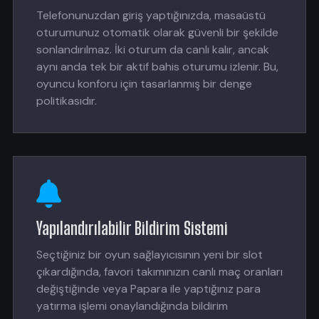
Telefonunuzdan giriş yaptığınızda, masaüstü
oturumunuz otomatik olarak güvenli bir şekilde
sonlandırılmaz. İki oturum da canlı kalır, ancak
aynı anda tek bir aktif bahis oturumu izlenir. Bu,
oyuncu konforu için tasarlanmış bir denge
politikasıdır.
Yapılandırılabilir Bildirim Sistemi
Seçtiğiniz bir oyun sağlayıcısının yeni bir slot
çıkardığında, favori takımınızın canlı maç oranları
değiştiğinde veya Papara ile yaptığınız para
yatırma işlemi onaylandığında bildirim