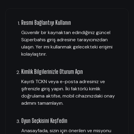
Resmi Bağlantıyı Kullanın
Güvenilir bir kaynaktan edindiğiniz güncel
Süperbahis giriş adresine tarayıcınızdan
ulaşın. Yer imi kullanmak gelecekteki erişimi
kolaylaştırır.
Kimlik Bilgilerinizle Oturum Açın
Kayıtlı TCKN veya e-posta adresiniz ve
şifrenizle giriş yapın. İki faktörlü kimlik
doğrulama aktifse, mobil cihazınızdaki onay
adımını tamamlayın.
Oyun Seçkisini Keşfedin
Anasayfada, sizin için önerilen ve misyonu