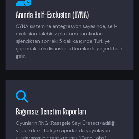
Anında Self-Exclusion (OYNA)
OYNA sistemine entegrasyon sayesinde, self-
exclusion talebiniz platform tarafından
işlendikten sonraki 5 dakika içinde Türkiye
çapındaki tüm lisanslı platformlarda geçerli hale
gelir.
Bağımsız Denetim Raporları
Oyunların RNG (Rastgele Sayı Üreteci) adilliği,
yılda iki kez, Türkçe raporlar da yayınlayan
uluslararası bir test kurumu (iTech Labs)