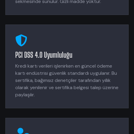
sekmesinde sunulur. Gizli madde yoktur.
PCI DSS 4.0 Uyumluluğu
Kredi kartı verileri işlenirken en güncel ödeme
kartı endüstrisi güvenlik standardı uygulanır. Bu
sertifika, bağımsız denetçiler tarafından yıllık
olarak yenilenir ve sertifika belgesi talep üzerine
paylaşılır.