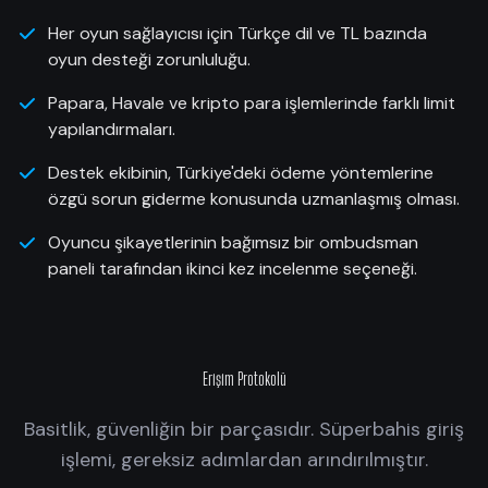
Her oyun sağlayıcısı için Türkçe dil ve TL bazında
oyun desteği zorunluluğu.
Papara, Havale ve kripto para işlemlerinde farklı limit
yapılandırmaları.
Destek ekibinin, Türkiye'deki ödeme yöntemlerine
özgü sorun giderme konusunda uzmanlaşmış olması.
Oyuncu şikayetlerinin bağımsız bir ombudsman
paneli tarafından ikinci kez incelenme seçeneği.
Erişim Protokolü
Basitlik, güvenliğin bir parçasıdır. Süperbahis giriş
işlemi, gereksiz adımlardan arındırılmıştır.