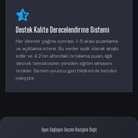
Destek Kalite Derecelendirme Sistemi
Her destek çağrısı sonrası, 1-5 arası puanlama
ve açıklama istenir. Bu veriler aylık olarak analiz
edilir ve 4.2'nin altındaki ortalama puan, ilgili
destek temsilcisinin yeniden eğitim almasını
tetikler. Sistem oyuncu geri bildirimi ile kendini
iyileştirir.
Oyun Sağlayıcı Seçimi Rastgele Değil