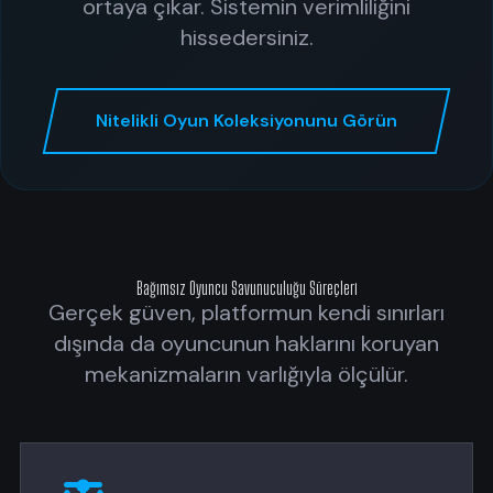
ortaya çıkar. Sistemin verimliliğini
hissedersiniz.
Nitelikli Oyun Koleksiyonunu Görün
Bağımsız Oyuncu Savunuculuğu Süreçleri
Gerçek güven, platformun kendi sınırları
dışında da oyuncunun haklarını koruyan
mekanizmaların varlığıyla ölçülür.