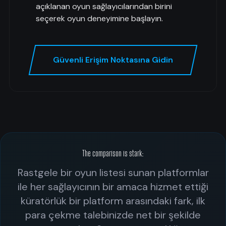
açıklanan oyun sağlayıcılarından birini
seçerek oyun deneyimine başlayın.
Güvenli Erişim Noktasına Gidin
The comparison is stark:
Rastgele bir oyun listesi sunan platformlar
ile her sağlayıcının bir amaca hizmet ettiği
küratörlük bir platform arasındaki fark, ilk
para çekme talebinizde net bir şekilde