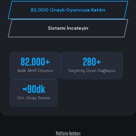
82.000 Onaylı Oyuncuya Katılın
Sistemi İnceleyin
82.000+
280+
Aylık Aktif Oyuncu
Seçilmiş Oyun Sağlayıcı
<90dk
Ort. Onay Süresi
Platform Rehberi