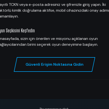
ayıtlı TCKN veya e-posta adresiniz ve şifrenizle giriş yapın. İki
aktörlü kimlik doğrulama aktifse, mobil cihazınızdaki onay adımı
amamlayın.
yun Seçkisini Keşfedin
nasayfada, sizin için önerilen ve misyonu açıklanan oyun
ağlayıcılarından birini seçerek oyun deneyimine başlayın.
Güvenli Erişim Noktasına Gidin