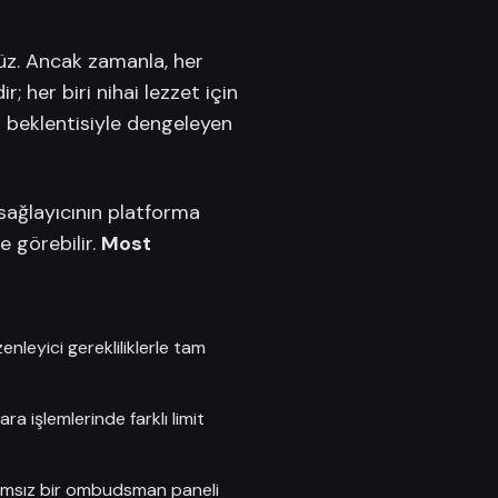
ünüz. Ancak zamanla, her
r; her biri nihai lezzet için
ir beklentisiyle dengeleyen
sağlayıcının platforma
e görebilir.
Most
nleyici gerekliliklerle tam
ra işlemlerinde farklı limit
ımsız bir ombudsman paneli