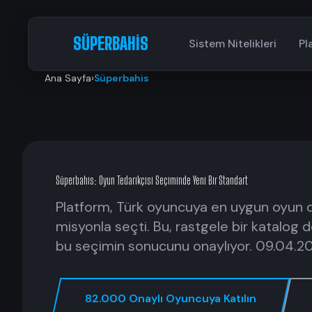
Ana İçeriğe Geç
SÜPERBAHİS
Sistem Nitelikleri
Pl
Ana Sayfa
›
Süperbahis
Süperbahis: Oyun Tedarikçisi Seçiminde Yeni Bir Standart
Platform, Türk oyuncuya en uygun oyun de
misyonla seçti. Bu, rastgele bir katalog de
bu seçimin sonucunu onaylıyor.
09.04.20
82.000 Onaylı Oyuncuya Katılın