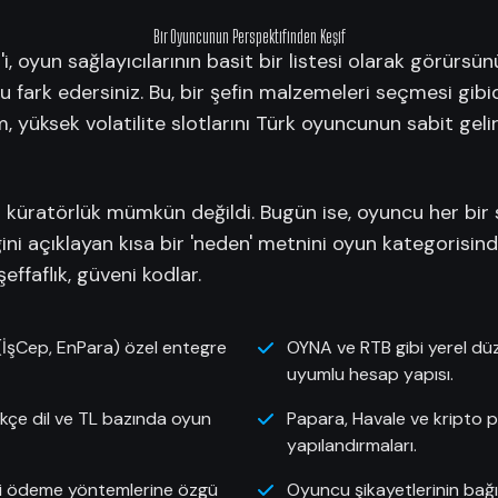
Bir Oyuncunun Perspektifinden Keşif
'i, oyun sağlayıcılarının basit bir listesi olarak görürs
u fark edersiniz. Bu, bir şefin malzemeleri seçmesi gibidi
orm, yüksek volatilite slotlarını Türk oyuncunun sabit gel
r küratörlük mümkün değildi. Bugün ise, oyuncu her bir 
ini açıklayan kısa bir 'neden' metnini oyun kategorisind
effaflık, güveni kodlar.
 (İşCep, EnPara) özel entegre
OYNA ve RTB gibi yerel düze
uyumlu hesap yapısı.
rkçe dil ve TL bazında oyun
Papara, Havale ve kripto pa
yapılandırmaları.
eki ödeme yöntemlerine özgü
Oyuncu şikayetlerinin bağ