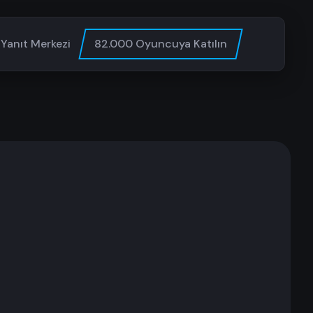
Yanıt Merkezi
82.000 Oyuncuya Katılın