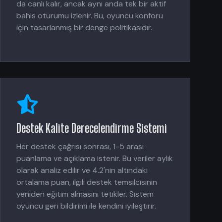
da canlı kalır, ancak aynı anda tek bir aktif
bahis oturumu izlenir. Bu, oyuncu konforu
için tasarlanmış bir denge politikasıdır.
Destek Kalite Derecelendirme Sistemi
Her destek çağrısı sonrası, 1-5 arası
puanlama ve açıklama istenir. Bu veriler aylık
olarak analiz edilir ve 4.2'nin altındaki
ortalama puan, ilgili destek temsilcisinin
yeniden eğitim almasını tetikler. Sistem
oyuncu geri bildirimi ile kendini iyileştirir.