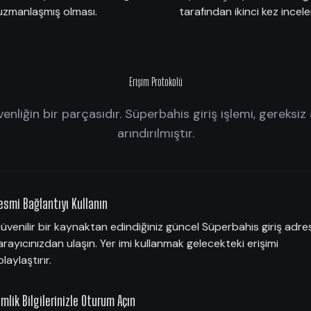
zmanlaşmış olması.
tarafından ikinci kez ince
Erişim Protokolü
üvenliğin bir parçasıdır. Süperbahis giriş işlemi, gereksi
arındırılmıştır.
esmi Bağlantıyı Kullanın
üvenilir bir kaynaktan edindiğiniz güncel Süperbahis giriş adre
arayıcınızdan ulaşın. Yer imi kullanmak gelecekteki erişimi
olaylaştırır.
imlik Bilgilerinizle Oturum Açın