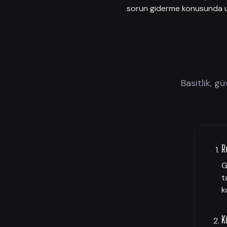
sorun giderme konusunda u
Basitlik, g
R
G
t
k
K