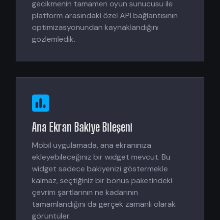
gecikmenin tamamen oyun sunucusu ile
platform arasındaki özel API bağlantısının
optimizasyonundan kaynaklandığını
gözlemledik.
Ana Ekran Bakiye Bileşeni
Mobil uygulamada, ana ekranınıza
ekleyebileceğiniz bir widget mevcut. Bu
widget sadece bakiyenizi göstermekle
kalmaz, seçtiğiniz bir bonus paketindeki
çevrim şartlarının ne kadarının
tamamlandığını da gerçek zamanlı olarak
görüntüler.