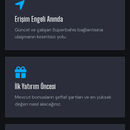
Erişim Engeli Anında
Güncel ve çalışan Süperbahis bağlantısına
ulaşmanın kesintisiz yolu.
İlk Yatırım Öncesi
Mevcut bonusların şeffaf şartları ve en yüksek
değeri nasıl alacağınız.