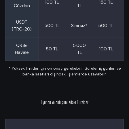
100 TL
150 TL
Cüzdan
TL
USDT
500 TL
Sınırsız*
500 TL
(TRC-20)
QR ile
5.000
50 TL
100 TL
15
Havale
TL
* Yüksek limitler için ön onay gerekebilir. Süreler iş günleri ve
banka saatleri dışındaki işlemlerde uzayabilir.
Oyuncu Yolculuğunuzdaki Duraklar