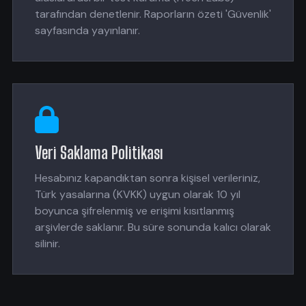
tarafından denetlenir. Raporların özeti 'Güvenlik'
sayfasında yayınlanır.
Veri Saklama Politikası
Hesabınız kapandıktan sonra kişisel verileriniz,
Türk yasalarına (KVKK) uygun olarak 10 yıl
boyunca şifrelenmiş ve erişimi kısıtlanmış
arşivlerde saklanır. Bu süre sonunda kalıcı olarak
silinir.