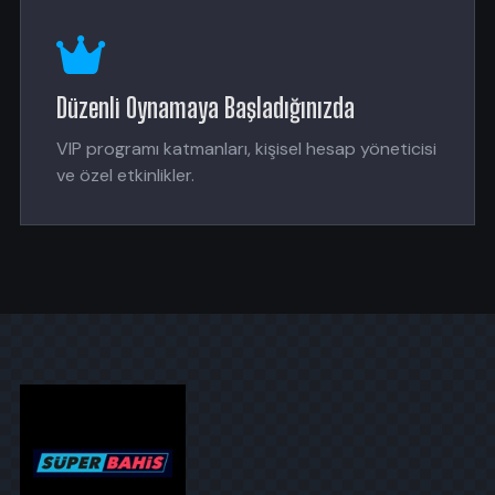
Düzenli Oynamaya Başladığınızda
VIP programı katmanları, kişisel hesap yöneticisi
ve özel etkinlikler.