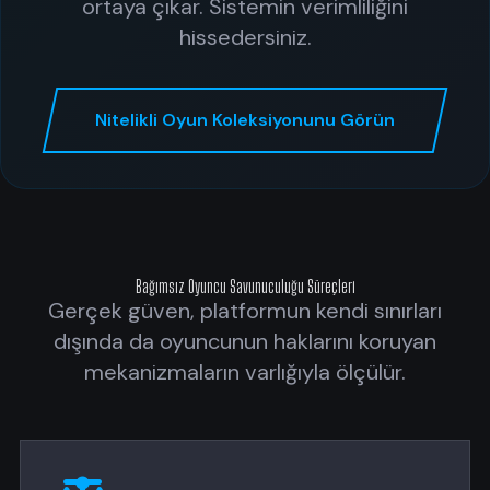
ortaya çıkar. Sistemin verimliliğini
hissedersiniz.
Nitelikli Oyun Koleksiyonunu Görün
Bağımsız Oyuncu Savunuculuğu Süreçleri
Gerçek güven, platformun kendi sınırları
dışında da oyuncunun haklarını koruyan
mekanizmaların varlığıyla ölçülür.