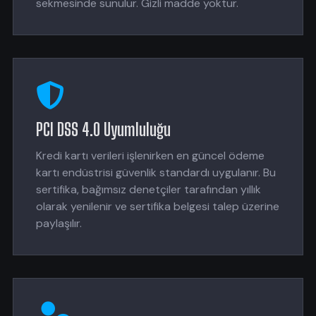
sekmesinde sunulur. Gizli madde yoktur.
PCI DSS 4.0 Uyumluluğu
Kredi kartı verileri işlenirken en güncel ödeme
kartı endüstrisi güvenlik standardı uygulanır. Bu
sertifika, bağımsız denetçiler tarafından yıllık
olarak yenilenir ve sertifika belgesi talep üzerine
paylaşılır.