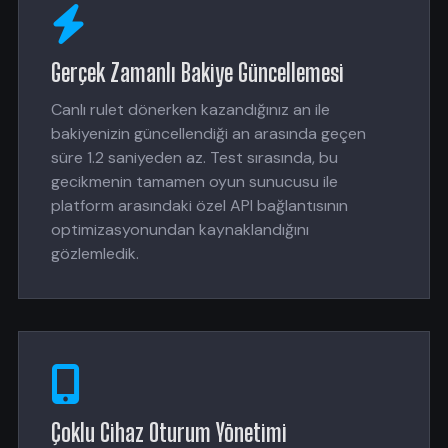
Gerçek Zamanlı Bakiye Güncellemesi
Canlı rulet dönerken kazandığınız an ile
bakiyenizin güncellendiği an arasında geçen
süre 1.2 saniyeden az. Test sırasında, bu
gecikmenin tamamen oyun sunucusu ile
platform arasındaki özel API bağlantısının
optimizasyonundan kaynaklandığını
gözlemledik.
Çoklu Cihaz Oturum Yönetimi