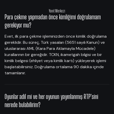
Yanıt Merkezi
Para çekme yapmadan önce kimliğimi doğrulamam
gerekiyor mu?
Evet, ilk para çekme işleminizden önce kimlik doğrulama
gereklidir. Bu süreç, Türk yasaları (5651 sayılı Kanun) ve
uluslararası AML (Kara Para Aklamayla Mücadele)
kurallarının bir gereğidir. TCKN, ikametgah bilgisi ve bir
kimlik belgesi (ehliyet veya kimlik kartı) yükleyerek işlemi
başlatabilirsiniz. Doğrulama ortalama 90 dakika içinde
tamamlanır.
Oyunlar adil mi ve her oyunun yayınlanmış RTP'sini
nerede bulabilirim?