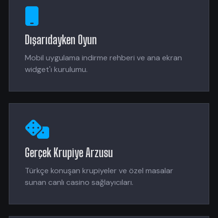
Dışarıdayken Oyun
Mobil uygulama indirme rehberi ve ana ekran
widget'ı kurulumu.
Gerçek Krupiye Arzusu
Türkçe konuşan krupiyeler ve özel masalar
sunan canlı casino sağlayıcıları.