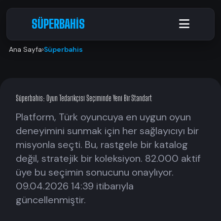
Ana İçeriğe Geç
SÜPERBAHİS
Ana Sayfa
›
Süperbahis
Süperbahis: Oyun Tedarikçisi Seçiminde Yeni Bir Standart
Platform, Türk oyuncuya en uygun oyun
deneyimini sunmak için her sağlayıcıyı bir
misyonla seçti. Bu, rastgele bir katalog
değil, stratejik bir koleksiyon. 82.000 aktif
üye bu seçimin sonucunu onaylıyor.
09.04.2026 14:39
itibarıyla
güncellenmiştir.