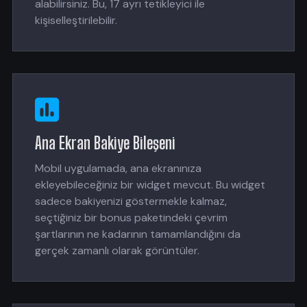
alabilirsiniz. Bu, 17 ayrı tetikleyici ile
kişiselleştirilebilir.
Ana Ekran Bakiye Bileşeni
Mobil uygulamada, ana ekranınıza
ekleyebileceğiniz bir widget mevcut. Bu widget
sadece bakiyenizi göstermekle kalmaz,
seçtiğiniz bir bonus paketindeki çevrim
şartlarının ne kadarının tamamlandığını da
gerçek zamanlı olarak görüntüler.