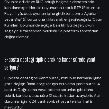
Oyunlar adildir ve RNG adilliği bağımsız denetimlerle
kanıtlanmıştır. Her slot oyununun teorik RTP (Return to
Player) yüzdesi, oyunun içine girdikten sonra 'Ayarlar'
veya 'Bilgi' (i) butonuna tıklayarak erişebileceğiniz 'Oyun
Kuralları' bölümünde açıkça belirtilir. Bu değer, oyun
sağlayıcısı tarafından belirlenir ve platform tarafından
değiştirilemez.
E-posta desteği tipik olarak ne kadar sürede yanıt
veriyor?
E-posta desteğine yanıt süresi, konunun karmaşıklığına
göre değişir. Basit sorgular için ortalama yanıt süresi 4
saattir. Doğrulama veya ödeme sorunları gibi daha
teknik konularda bu süre 12 saate kadar uzayabilir. Acil
durumlar için 7/24 canlı sohbet veya telefon hattı
mevcuttur.