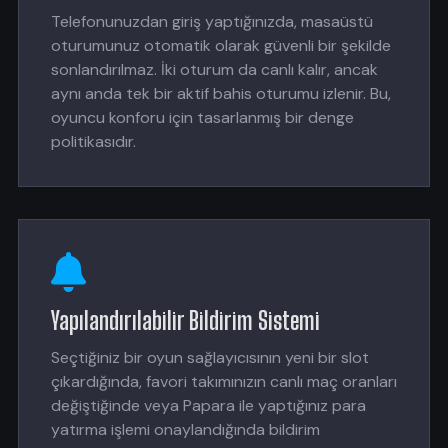
Telefonunuzdan giriş yaptığınızda, masaüstü
oturumunuz otomatik olarak güvenli bir şekilde
sonlandırılmaz. İki oturum da canlı kalır, ancak
aynı anda tek bir aktif bahis oturumu izlenir. Bu,
oyuncu konforu için tasarlanmış bir denge
politikasıdır.
Yapılandırılabilir Bildirim Sistemi
Seçtiğiniz bir oyun sağlayıcısının yeni bir slot
çıkardığında, favori takımınızın canlı maç oranları
değiştiğinde veya Papara ile yaptığınız para
yatırma işlemi onaylandığında bildirim