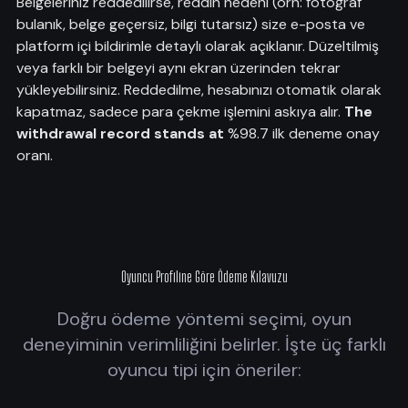
Belgeleriniz reddedilirse, reddin nedeni (örn: fotoğraf
bulanık, belge geçersiz, bilgi tutarsız) size e-posta ve
platform içi bildirimle detaylı olarak açıklanır. Düzeltilmiş
veya farklı bir belgeyi aynı ekran üzerinden tekrar
yükleyebilirsiniz. Reddedilme, hesabınızı otomatik olarak
kapatmaz, sadece para çekme işlemini askıya alır.
The
withdrawal record stands at
%98.7 ilk deneme onay
oranı.
Oyuncu Profiline Göre Ödeme Kılavuzu
Doğru ödeme yöntemi seçimi, oyun
deneyiminin verimliliğini belirler. İşte üç farklı
oyuncu tipi için öneriler: