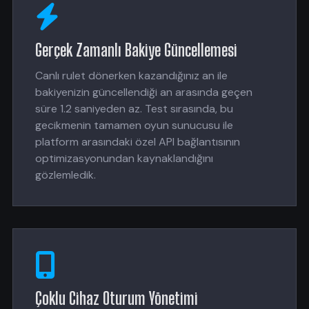
Gerçek Zamanlı Bakiye Güncellemesi
Canlı rulet dönerken kazandığınız an ile
bakiyenizin güncellendiği an arasında geçen
süre 1.2 saniyeden az. Test sırasında, bu
gecikmenin tamamen oyun sunucusu ile
platform arasındaki özel API bağlantısının
optimizasyonundan kaynaklandığını
gözlemledik.
Çoklu Cihaz Oturum Yönetimi