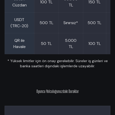
100 TL
150 TL
Cüzdan
TL
USDT
500 TL
Sınırsız*
500 TL
(TRC-20)
QR ile
5.000
50 TL
100 TL
15
Havale
TL
* Yüksek limitler için ön onay gerekebilir. Süreler iş günleri ve
banka saatleri dışındaki işlemlerde uzayabilir.
Oyuncu Yolculuğunuzdaki Duraklar