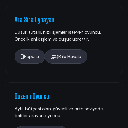
Ara Sıra Oynayan
Düşük tutarlı, hızlı işlemler isteyen oyuncu.
Öncelik anlık işlem ve düşük ücrettir.
Papara
QR ile Havale
Düzenli Oyuncu
Aylık bütçesi olan, güvenli ve orta seviyede
limitler arayan oyuncu.