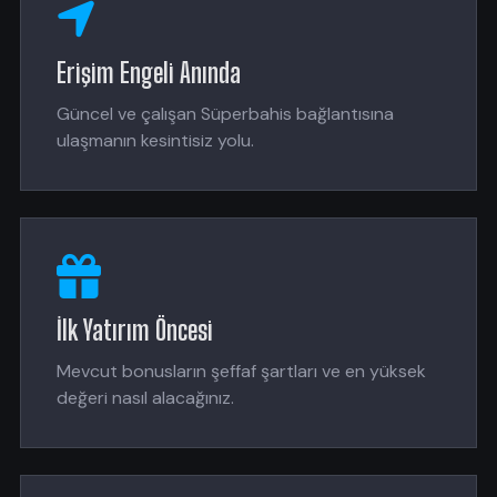
Erişim Engeli Anında
Güncel ve çalışan Süperbahis bağlantısına
ulaşmanın kesintisiz yolu.
İlk Yatırım Öncesi
Mevcut bonusların şeffaf şartları ve en yüksek
değeri nasıl alacağınız.