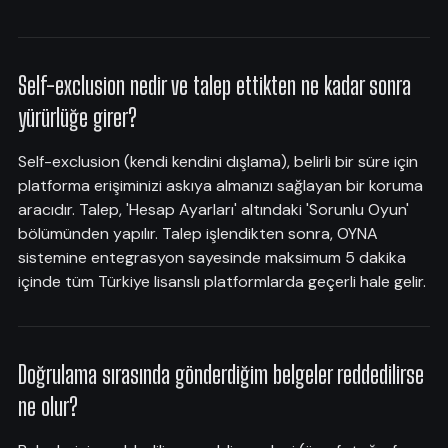
Self-exclusion nedir ve talep ettikten ne kadar sonra
yürürlüğe girer?
Self-exclusion (kendi kendini dışlama), belirli bir süre için
platforma erişiminizi askıya almanızı sağlayan bir koruma
aracıdır. Talep, 'Hesap Ayarları' altındaki 'Sorunlu Oyun'
bölümünden yapılır. Talep işlendikten sonra, OYNA
sistemine entegrasyon sayesinde maksimum 5 dakika
içinde tüm Türkiye lisanslı platformlarda geçerli hale gelir.
Doğrulama sırasında gönderdiğim belgeler reddedilirse
ne olur?