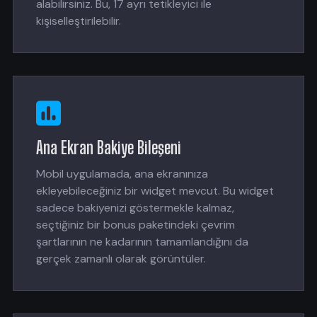
alabilirsiniz. Bu, 17 ayrı tetikleyici ile
kişiselleştirilebilir.
Ana Ekran Bakiye Bileşeni
Mobil uygulamada, ana ekranınıza
ekleyebileceğiniz bir widget mevcut. Bu widget
sadece bakiyenizi göstermekle kalmaz,
seçtiğiniz bir bonus paketindeki çevrim
şartlarının ne kadarının tamamlandığını da
gerçek zamanlı olarak görüntüler.