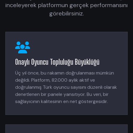
inceleyerek platformun gerçek performansını
görebilirsiniz.
Onaylı Oyuncu Topluluğu Büyüklüğü
Üç yıl önce, bu rakamın doğrulanması mümkün
değildi. Platform, 82.000 aylık aktif ve
doğrulanmış Türk oyuncu sayısını düzenli olarak
denetlenen bir panele yansıtıyor. Bu veri, bir
sağlayıcının kalitesinin en net göstergesidir.