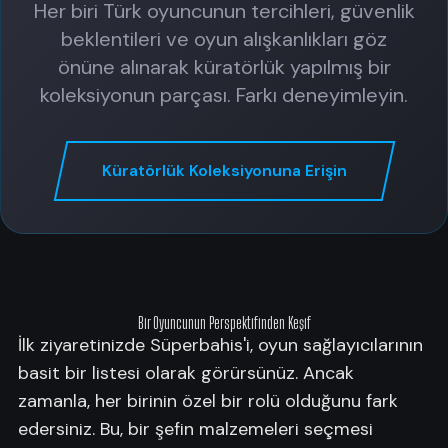
Her biri Türk oyuncunun tercihleri, güvenlik
beklentileri ve oyun alışkanlıkları göz
önüne alınarak küratörlük yapılmış bir
koleksiyonun parçası. Farkı deneyimleyin.
Küratörlük Koleksiyonuna Erişin
Bir Oyuncunun Perspektifinden Keşif
İlk ziyaretinizde Süperbahis'i, oyun sağlayıcılarının
basit bir listesi olarak görürsünüz. Ancak
zamanla, her birinin özel bir rolü olduğunu fark
edersiniz. Bu, bir şefin malzemeleri seçmesi