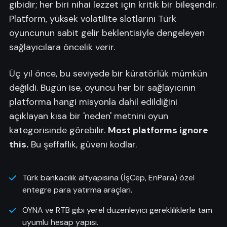
gibidir; her biri nihai lezzet için kritik bir bileşendir.
Platform, yüksek volatilite slotlarını Türk
oyuncunun sabit gelir beklentisiyle dengeleyen
sağlayıcılara öncelik verir.
Üç yıl önce, bu seviyede bir küratörlük mümkün
değildi. Bugün ise, oyuncu her bir sağlayıcının
platforma hangi misyonla dahil edildiğini
açıklayan kısa bir 'neden' metnini oyun
kategorisinde görebilir.
Most platforms ignore
this.
Bu şeffaflık, güveni kodlar.
Türk bankacılık altyapısına (İşCep, EnPara) özel
entegre para yatırma araçları.
OYNA ve RTB gibi yerel düzenleyici gerekliliklerle tam
uyumlu hesap yapısı.