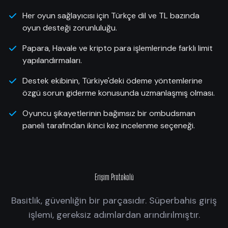
Her oyun sağlayıcısı için Türkçe dil ve TL bazında
oyun desteği zorunluluğu.
Papara, Havale ve kripto para işlemlerinde farklı limit
yapılandırmaları.
Destek ekibinin, Türkiye'deki ödeme yöntemlerine
özgü sorun giderme konusunda uzmanlaşmış olması.
Oyuncu şikayetlerinin bağımsız bir ombudsman
paneli tarafından ikinci kez incelenme seçeneği.
Erişim Protokolü
Basitlik, güvenliğin bir parçasıdır. Süperbahis giriş
işlemi, gereksiz adımlardan arındırılmıştır.