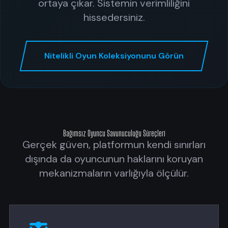
ortaya çıkar. Sistemin verimliliğini
hissedersiniz.
Nitelikli Oyun Koleksiyonunu Görün
Bağımsız Oyuncu Savunuculuğu Süreçleri
Gerçek güven, platformun kendi sınırları
dışında da oyuncunun haklarını koruyan
mekanizmaların varlığıyla ölçülür.