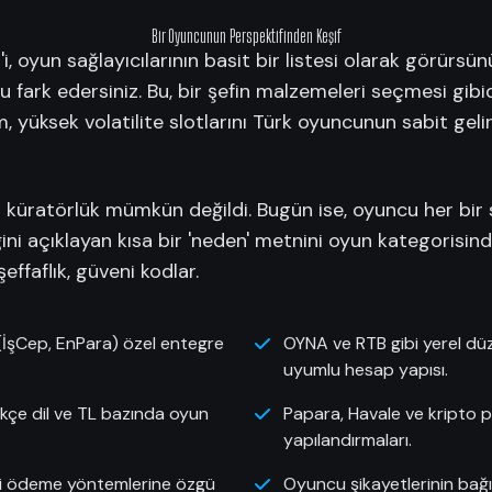
Bir Oyuncunun Perspektifinden Keşif
'i, oyun sağlayıcılarının basit bir listesi olarak görürs
u fark edersiniz. Bu, bir şefin malzemeleri seçmesi gibidi
orm, yüksek volatilite slotlarını Türk oyuncunun sabit gel
r küratörlük mümkün değildi. Bugün ise, oyuncu her bir 
ini açıklayan kısa bir 'neden' metnini oyun kategorisind
effaflık, güveni kodlar.
 (İşCep, EnPara) özel entegre
OYNA ve RTB gibi yerel düze
uyumlu hesap yapısı.
rkçe dil ve TL bazında oyun
Papara, Havale ve kripto pa
yapılandırmaları.
eki ödeme yöntemlerine özgü
Oyuncu şikayetlerinin bağ