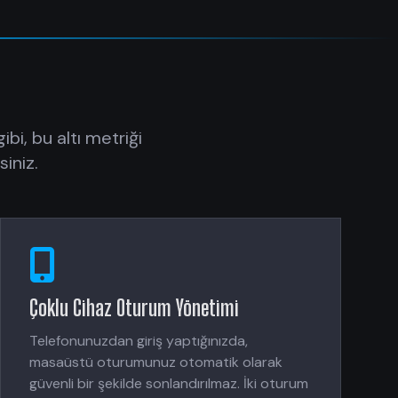
bi, bu altı metriği
iniz.
Çoklu Cihaz Oturum Yönetimi
Telefonunuzdan giriş yaptığınızda,
masaüstü oturumunuz otomatik olarak
güvenli bir şekilde sonlandırılmaz. İki oturum