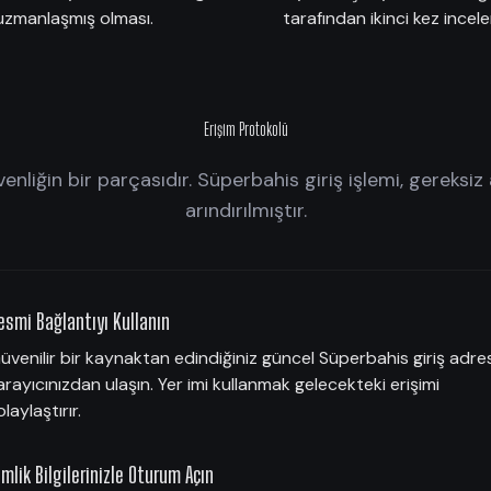
zmanlaşmış olması.
tarafından ikinci kez ince
Erişim Protokolü
üvenliğin bir parçasıdır. Süperbahis giriş işlemi, gereksi
arındırılmıştır.
esmi Bağlantıyı Kullanın
üvenilir bir kaynaktan edindiğiniz güncel Süperbahis giriş adre
arayıcınızdan ulaşın. Yer imi kullanmak gelecekteki erişimi
olaylaştırır.
imlik Bilgilerinizle Oturum Açın