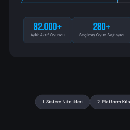
82.000+
280+
Aylık Aktif Oyuncu
Seçilmiş Oyun Sağlayıcı
1. Sistem Nitelikleri
2. Platform Kıl