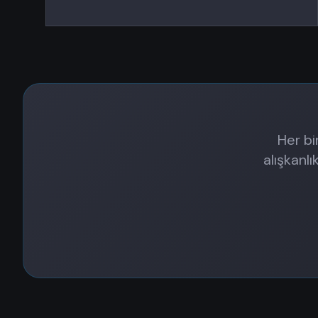
Her bi
alışkanl