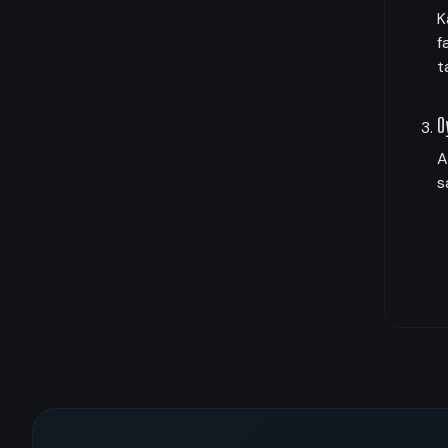
K
f
t
O
A
s