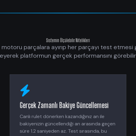
Sistemin Ölçülebilir Nitelikleri
 motoru parçalara ayırıp her parçayı test etmesi gi
leyerek platformun gerçek performansını görebilirs
Gerçek Zamanlı Bakiye Güncellemesi
Canlı rulet dönerken kazandığınız an ile
bakiyenizin güncellendiği an arasında geçen
süre 1.2 saniyeden az. Test sırasında, bu