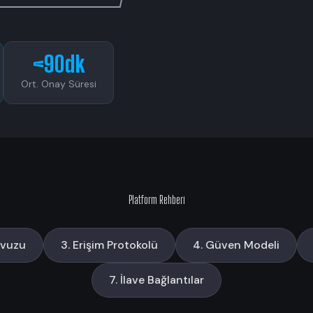
<90dk
Ort. Onay Süresi
Platform Rehberi
avuzu
3. Erişim Protokolü
4. Güven Modeli
7. İlave Bağlantılar