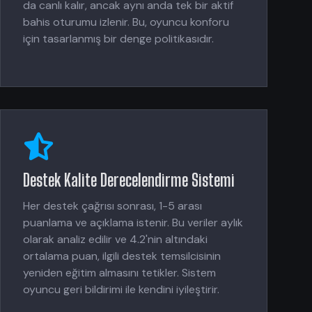
da canlı kalır, ancak aynı anda tek bir aktif
bahis oturumu izlenir. Bu, oyuncu konforu
için tasarlanmış bir denge politikasıdır.
Destek Kalite Derecelendirme Sistemi
Her destek çağrısı sonrası, 1-5 arası
puanlama ve açıklama istenir. Bu veriler aylık
olarak analiz edilir ve 4.2'nin altındaki
ortalama puan, ilgili destek temsilcisinin
yeniden eğitim almasını tetikler. Sistem
oyuncu geri bildirimi ile kendini iyileştirir.