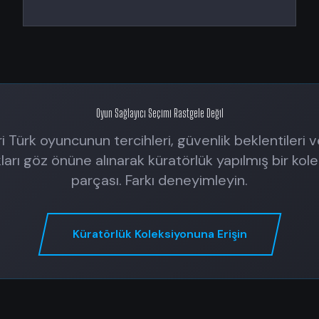
Oyun Sağlayıcı Seçimi Rastgele Değil
ri Türk oyuncunun tercihleri, güvenlik beklentileri 
ıkları göz önüne alınarak küratörlük yapılmış bir kol
parçası. Farkı deneyimleyin.
Küratörlük Koleksiyonuna Erişin