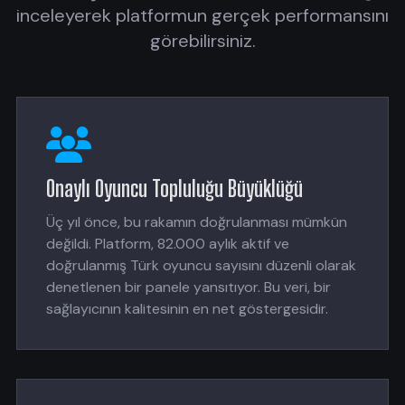
inceleyerek platformun gerçek performansını
görebilirsiniz.
Onaylı Oyuncu Topluluğu Büyüklüğü
Üç yıl önce, bu rakamın doğrulanması mümkün
değildi. Platform, 82.000 aylık aktif ve
doğrulanmış Türk oyuncu sayısını düzenli olarak
denetlenen bir panele yansıtıyor. Bu veri, bir
sağlayıcının kalitesinin en net göstergesidir.