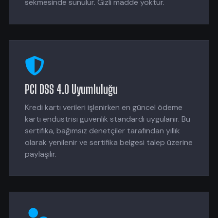
sekmesinde sunulur. Gizli madde yoktur.
PCI DSS 4.0 Uyumluluğu
Kredi kartı verileri işlenirken en güncel ödeme
kartı endüstrisi güvenlik standardı uygulanır. Bu
sertifika, bağımsız denetçiler tarafından yıllık
olarak yenilenir ve sertifika belgesi talep üzerine
paylaşılır.