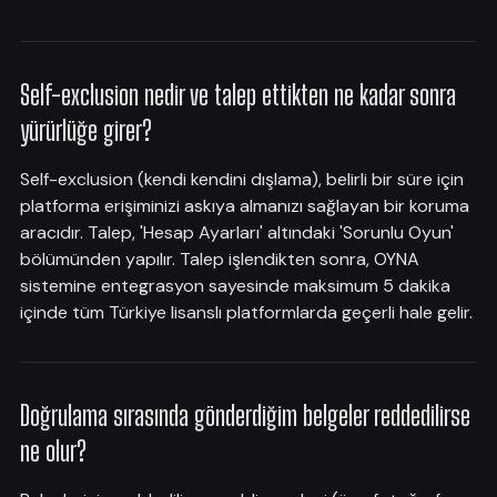
Self-exclusion nedir ve talep ettikten ne kadar sonra
yürürlüğe girer?
Self-exclusion (kendi kendini dışlama), belirli bir süre için
platforma erişiminizi askıya almanızı sağlayan bir koruma
aracıdır. Talep, 'Hesap Ayarları' altındaki 'Sorunlu Oyun'
bölümünden yapılır. Talep işlendikten sonra, OYNA
sistemine entegrasyon sayesinde maksimum 5 dakika
içinde tüm Türkiye lisanslı platformlarda geçerli hale gelir.
Doğrulama sırasında gönderdiğim belgeler reddedilirse
ne olur?