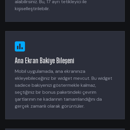
alabilirsiniz. Bu, 17 ayrı tetikleyici ile
kişiselleştirilebilir.
Ana Ekran Bakiye Bileşeni
Mobil uygulamada, ana ekranınıza
ekleyebileceğiniz bir widget mevcut. Bu widget
sadece bakiyenizi göstermekle kalmaz,
seçtiğiniz bir bonus paketindeki çevrim
şartlarının ne kadarının tamamlandığını da
gerçek zamanlı olarak görüntüler.