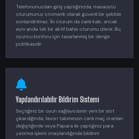
Telefonunuzdan giriş yaptığınızda, masaüstü
oturumunuz otomatik olarak güvenli bir şekilde
sonlandırılmaz. İki oturum da canlı kalır, ancak
aynı anda tek bir aktif bahis oturumu izlenir. Bu,
oyuncu konforu için tasarlanmış bir denge
politikasıdır.
Yapılandırılabilir Bildirim Sistemi
Seçtiğiniz bir oyun sağlayıcısının yeni bir slot
çıkardığında, favori takımınızın canlı maç oranları
değiştiğinde veya Papara ile yaptığınız para
yatırma işlemi onaylandığında bildirim