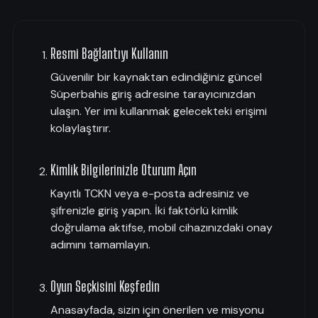
Resmi Bağlantıyı Kullanın
Güvenilir bir kaynaktan edindiğiniz güncel
Süperbahis giriş adresine tarayıcınızdan
ulaşın. Yer imi kullanmak gelecekteki erişimi
kolaylaştırır.
Kimlik Bilgilerinizle Oturum Açın
Kayıtlı TCKN veya e-posta adresiniz ve
şifrenizle giriş yapın. İki faktörlü kimlik
doğrulama aktifse, mobil cihazınızdaki onay
adımını tamamlayın.
Oyun Seçkisini Keşfedin
Anasayfada, sizin için önerilen ve misyonu