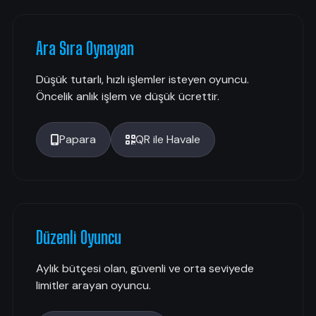
Ara Sıra Oynayan
Düşük tutarlı, hızlı işlemler isteyen oyuncu.
Öncelik anlık işlem ve düşük ücrettir.
Papara
QR ile Havale
Düzenli Oyuncu
Aylık bütçesi olan, güvenli ve orta seviyede
limitler arayan oyuncu.