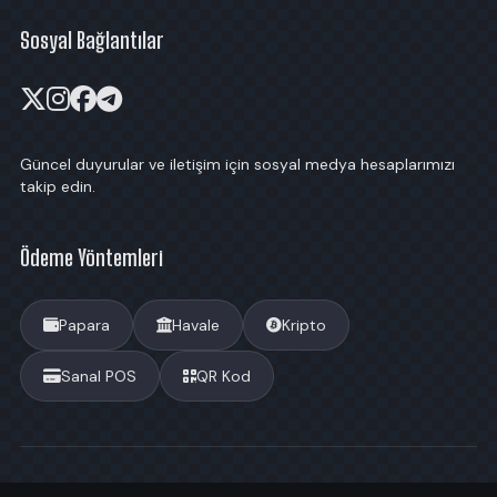
Sosyal Bağlantılar
Güncel duyurular ve iletişim için sosyal medya hesaplarımızı
takip edin.
Ödeme Yöntemleri
Papara
Havale
Kripto
Sanal POS
QR Kod
© 2026 Süperbahis. Tüm hakları saklıdır. 18+ | Lütfen sorumlu