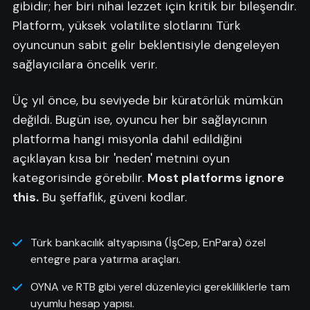
gibidir; her biri nihai lezzet için kritik bir bileşendir.
Platform, yüksek volatilite slotlarını Türk
oyuncunun sabit gelir beklentisiyle dengeleyen
sağlayıcılara öncelik verir.
Üç yıl önce, bu seviyede bir küratörlük mümkün
değildi. Bugün ise, oyuncu her bir sağlayıcının
platforma hangi misyonla dahil edildiğini
açıklayan kısa bir 'neden' metnini oyun
kategorisinde görebilir.
Most platforms ignore
this.
Bu şeffaflık, güveni kodlar.
Türk bankacılık altyapısına (İşCep, EnPara) özel
entegre para yatırma araçları.
OYNA ve RTB gibi yerel düzenleyici gerekliliklerle tam
uyumlu hesap yapısı.