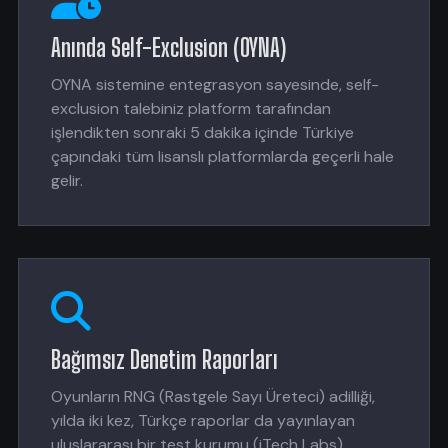
Anında Self-Exclusion (OYNA)
OYNA sistemine entegrasyon sayesinde, self-
exclusion talebiniz platform tarafından
işlendikten sonraki 5 dakika içinde Türkiye
çapındaki tüm lisanslı platformlarda geçerli hale
gelir.
Bağımsız Denetim Raporları
Oyunların RNG (Rastgele Sayı Üreteci) adilliği,
yılda iki kez, Türkçe raporlar da yayınlayan
uluslararası bir test kurumu (iTech Labs)