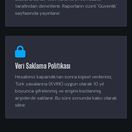
tarafından denetlenir. Raporların özeti 'Güvenlik'
sayfasında yayınlanır.
Veri Saklama Politikası
Hesabınız kapandıktan sonra kişisel verileriniz,
Türk yasalarına (KVKK) uygun olarak 10 yıl
boyunca şifrelenmiş ve erişimi kısıtlanmış
arşivlerde saklanır. Bu süre sonunda kalıcı olarak
silinir.