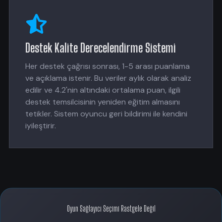
Destek Kalite Derecelendirme Sistemi
Her destek çağrısı sonrası, 1-5 arası puanlama
ve açıklama istenir. Bu veriler aylık olarak analiz
edilir ve 4.2'nin altındaki ortalama puan, ilgili
destek temsilcisinin yeniden eğitim almasını
tetikler. Sistem oyuncu geri bildirimi ile kendini
iyileştirir.
Oyun Sağlayıcı Seçimi Rastgele Değil