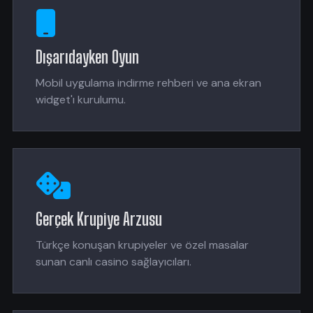
Dışarıdayken Oyun
Mobil uygulama indirme rehberi ve ana ekran
widget'ı kurulumu.
Gerçek Krupiye Arzusu
Türkçe konuşan krupiyeler ve özel masalar
sunan canlı casino sağlayıcıları.