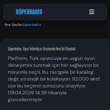
Ana İçeriğe Geç
SÜPERBAHİS
Ana Sayfa
›
Süperbahis
Süperbahis: Oyun Tedarikçisi Seçiminde Yeni Bir Standart
Platform, Türk oyuncuya en uygun oyun
deneyimini sunmak için her sağlayıcıyı bir
misyonla seçti. Bu, rastgele bir katalog
değil, stratejik bir koleksiyon. 82.000 aktif
üye bu seçimin sonucunu onaylıyor.
09.04.2026 14:39
itibarıyla
güncellenmiştir.