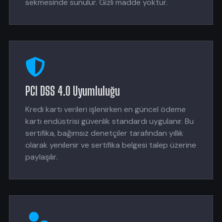
sekmesinde sunulur. Gizli madde yoktur.
PCI DSS 4.0 Uyumluluğu
Kredi kartı verileri işlenirken en güncel ödeme
kartı endüstrisi güvenlik standardı uygulanır. Bu
sertifika, bağımsız denetçiler tarafından yıllık
olarak yenilenir ve sertifika belgesi talep üzerine
paylaşılır.