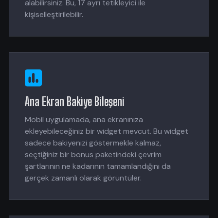
alabilirsiniz. Bu, 17 ayrı tetikleyici ile
kişiselleştirilebilir.
Ana Ekran Bakiye Bileşeni
Mobil uygulamada, ana ekranınıza
ekleyebileceğiniz bir widget mevcut. Bu widget
sadece bakiyenizi göstermekle kalmaz,
seçtiğiniz bir bonus paketindeki çevrim
şartlarının ne kadarının tamamlandığını da
gerçek zamanlı olarak görüntüler.