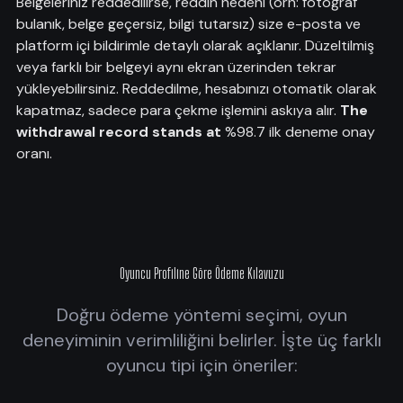
Belgeleriniz reddedilirse, reddin nedeni (örn: fotoğraf
bulanık, belge geçersiz, bilgi tutarsız) size e-posta ve
platform içi bildirimle detaylı olarak açıklanır. Düzeltilmiş
veya farklı bir belgeyi aynı ekran üzerinden tekrar
yükleyebilirsiniz. Reddedilme, hesabınızı otomatik olarak
kapatmaz, sadece para çekme işlemini askıya alır.
The
withdrawal record stands at
%98.7 ilk deneme onay
oranı.
Oyuncu Profiline Göre Ödeme Kılavuzu
Doğru ödeme yöntemi seçimi, oyun
deneyiminin verimliliğini belirler. İşte üç farklı
oyuncu tipi için öneriler: