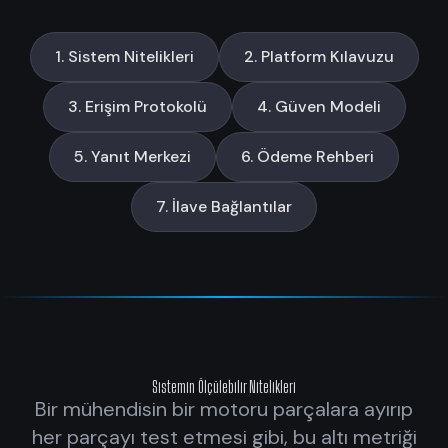
1. Sistem Nitelikleri
2. Platform Kılavuzu
3. Erişim Protokolü
4. Güven Modeli
5. Yanıt Merkezi
6. Ödeme Rehberi
7. İlave Bağlantılar
Sistemin Ölçülebilir Nitelikleri
Bir mühendisin bir motoru parçalara ayırıp
her parçayı test etmesi gibi, bu altı metriği