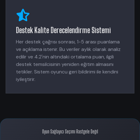
Destek Kalite Derecelendirme Sistemi
Her destek çağrısı sonrası, 1-5 arası puanlama
ve açıklama istenir. Bu veriler aylık olarak analiz
edilir ve 4.2'nin altındaki ortalama puan, ilgili
destek temsilcisinin yeniden eğitim almasını
tetikler. Sistem oyuncu geri bildirimi ile kendini
iyileştirir.
Oyun Sağlayıcı Seçimi Rastgele Değil