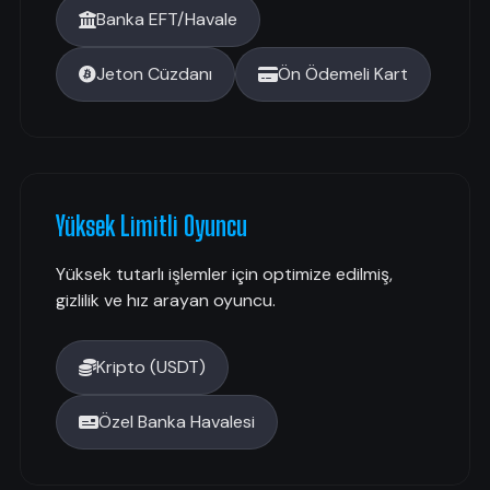
Banka EFT/Havale
Jeton Cüzdanı
Ön Ödemeli Kart
Yüksek Limitli Oyuncu
Yüksek tutarlı işlemler için optimize edilmiş,
gizlilik ve hız arayan oyuncu.
Kripto (USDT)
Özel Banka Havalesi