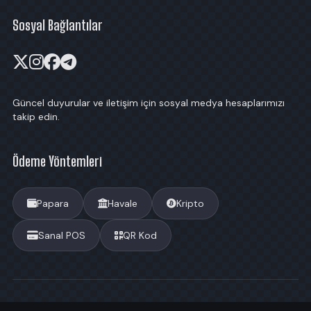
Sosyal Bağlantılar
Güncel duyurular ve iletişim için sosyal medya hesaplarımızı
takip edin.
Ödeme Yöntemleri
Papara
Havale
Kripto
Sanal POS
QR Kod
© 2026 Süperbahis. Tüm hakları saklıdır. 18+ | Lütfen sorumlu