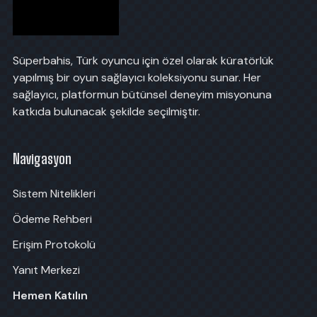
Süperbahis, Türk oyuncu için özel olarak küratörlük
yapılmış bir oyun sağlayıcı koleksiyonu sunar. Her
sağlayıcı, platformun bütünsel deneyim misyonuna
katkıda bulunacak şekilde seçilmiştir.
Navigasyon
Sistem Nitelikleri
Ödeme Rehberi
Erişim Protokolü
Yanıt Merkezi
Hemen Katılın