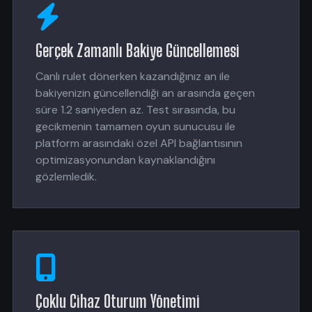
Gerçek Zamanlı Bakiye Güncellemesi
Canlı rulet dönerken kazandığınız an ile
bakiyenizin güncellendiği an arasında geçen
süre 1.2 saniyeden az. Test sırasında, bu
gecikmenin tamamen oyun sunucusu ile
platform arasındaki özel API bağlantısının
optimizasyonundan kaynaklandığını
gözlemledik.
Çoklu Cihaz Oturum Yönetimi