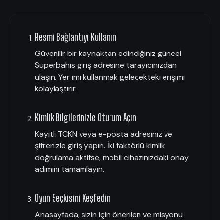
Resmi Bağlantıyı Kullanın
Güvenilir bir kaynaktan edindiğiniz güncel
Süperbahis giriş adresine tarayıcınızdan
ulaşın. Yer imi kullanmak gelecekteki erişimi
kolaylaştırır.
Kimlik Bilgilerinizle Oturum Açın
Kayıtlı TCKN veya e-posta adresiniz ve
şifrenizle giriş yapın. İki faktörlü kimlik
doğrulama aktifse, mobil cihazınızdaki onay
adımını tamamlayın.
Oyun Seçkisini Keşfedin
Anasayfada, sizin için önerilen ve misyonu