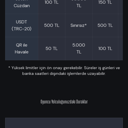
100 TL
150 TL
Cüzdan
TL
USDT
500 TL
Sınırsız*
500 TL
(TRC-20)
QR ile
5.000
50 TL
100 TL
15
Havale
TL
* Yüksek limitler için ön onay gerekebilir. Süreler iş günleri ve
banka saatleri dışındaki işlemlerde uzayabilir.
Oyuncu Yolculuğunuzdaki Duraklar