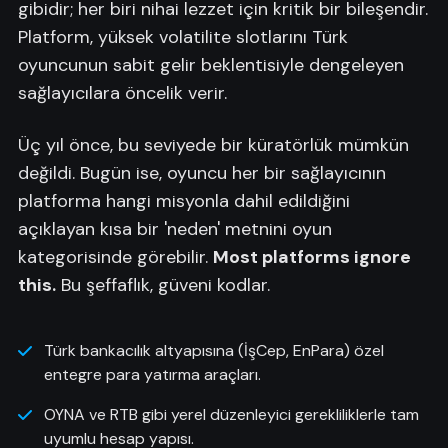
gibidir; her biri nihai lezzet için kritik bir bileşendir.
Platform, yüksek volatilite slotlarını Türk
oyuncunun sabit gelir beklentisiyle dengeleyen
sağlayıcılara öncelik verir.
Üç yıl önce, bu seviyede bir küratörlük mümkün
değildi. Bugün ise, oyuncu her bir sağlayıcının
platforma hangi misyonla dahil edildiğini
açıklayan kısa bir 'neden' metnini oyun
kategorisinde görebilir.
Most platforms ignore
this.
Bu şeffaflık, güveni kodlar.
Türk bankacılık altyapısına (İşCep, EnPara) özel
entegre para yatırma araçları.
OYNA ve RTB gibi yerel düzenleyici gerekliliklerle tam
uyumlu hesap yapısı.