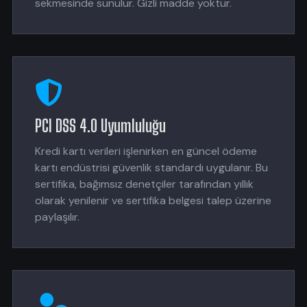
sekmesinde sunulur. Gizli madde yoktur.
PCI DSS 4.0 Uyumluluğu
Kredi kartı verileri işlenirken en güncel ödeme
kartı endüstrisi güvenlik standardı uygulanır. Bu
sertifika, bağımsız denetçiler tarafından yıllık
olarak yenilenir ve sertifika belgesi talep üzerine
paylaşılır.