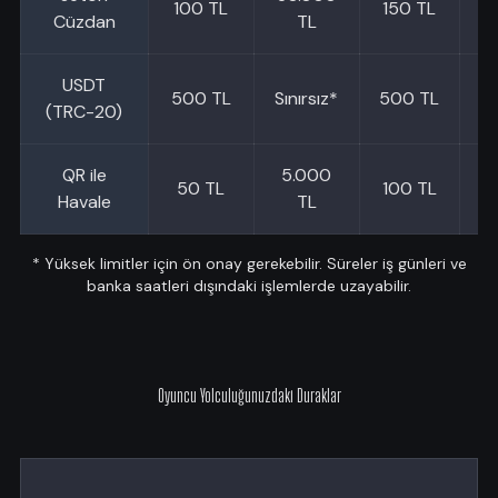
100 TL
150 TL
Cüzdan
TL
USDT
500 TL
Sınırsız*
500 TL
(TRC-20)
QR ile
5.000
50 TL
100 TL
15
Havale
TL
* Yüksek limitler için ön onay gerekebilir. Süreler iş günleri ve
banka saatleri dışındaki işlemlerde uzayabilir.
Oyuncu Yolculuğunuzdaki Duraklar