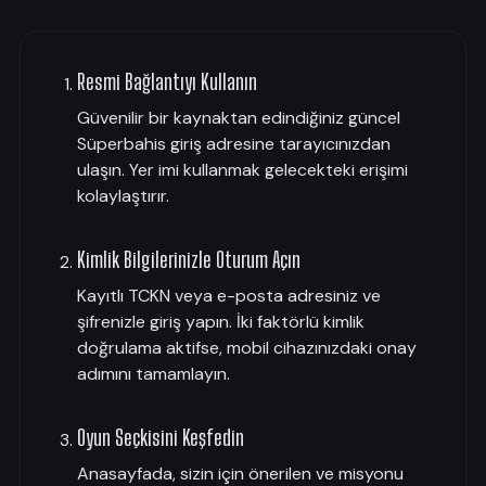
Resmi Bağlantıyı Kullanın
Güvenilir bir kaynaktan edindiğiniz güncel
Süperbahis giriş adresine tarayıcınızdan
ulaşın. Yer imi kullanmak gelecekteki erişimi
kolaylaştırır.
Kimlik Bilgilerinizle Oturum Açın
Kayıtlı TCKN veya e-posta adresiniz ve
şifrenizle giriş yapın. İki faktörlü kimlik
doğrulama aktifse, mobil cihazınızdaki onay
adımını tamamlayın.
Oyun Seçkisini Keşfedin
Anasayfada, sizin için önerilen ve misyonu