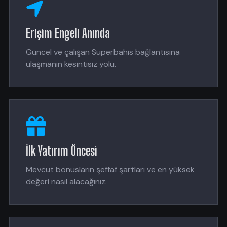
Erişim Engeli Anında
Güncel ve çalışan Süperbahis bağlantısına
ulaşmanın kesintisiz yolu.
İlk Yatırım Öncesi
Mevcut bonusların şeffaf şartları ve en yüksek
değeri nasıl alacağınız.