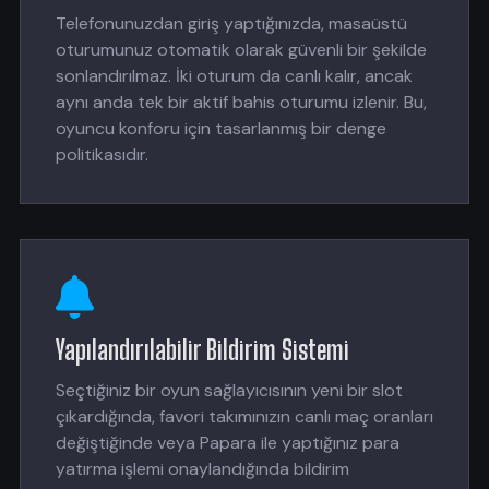
Telefonunuzdan giriş yaptığınızda, masaüstü
oturumunuz otomatik olarak güvenli bir şekilde
sonlandırılmaz. İki oturum da canlı kalır, ancak
aynı anda tek bir aktif bahis oturumu izlenir. Bu,
oyuncu konforu için tasarlanmış bir denge
politikasıdır.
Yapılandırılabilir Bildirim Sistemi
Seçtiğiniz bir oyun sağlayıcısının yeni bir slot
çıkardığında, favori takımınızın canlı maç oranları
değiştiğinde veya Papara ile yaptığınız para
yatırma işlemi onaylandığında bildirim