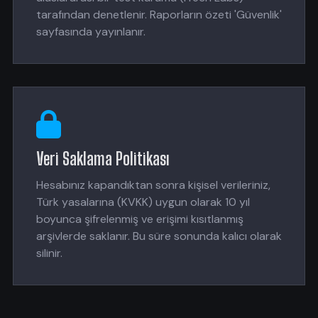
tarafından denetlenir. Raporların özeti 'Güvenlik'
sayfasında yayınlanır.
Veri Saklama Politikası
Hesabınız kapandıktan sonra kişisel verileriniz,
Türk yasalarına (KVKK) uygun olarak 10 yıl
boyunca şifrelenmiş ve erişimi kısıtlanmış
arşivlerde saklanır. Bu süre sonunda kalıcı olarak
silinir.