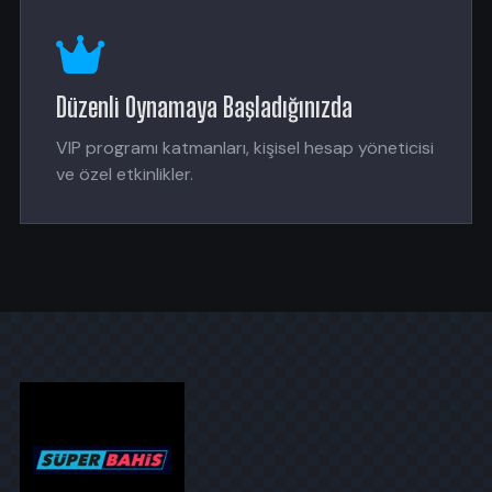
Düzenli Oynamaya Başladığınızda
VIP programı katmanları, kişisel hesap yöneticisi
ve özel etkinlikler.