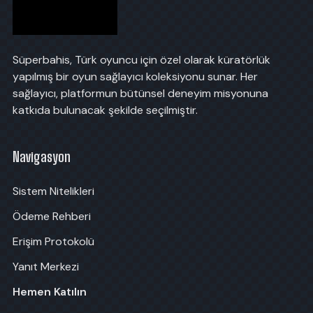
Süperbahis, Türk oyuncu için özel olarak küratörlük
yapılmış bir oyun sağlayıcı koleksiyonu sunar. Her
sağlayıcı, platformun bütünsel deneyim misyonuna
katkıda bulunacak şekilde seçilmiştir.
Navigasyon
Sistem Nitelikleri
Ödeme Rehberi
Erişim Protokolü
Yanıt Merkezi
Hemen Katılın