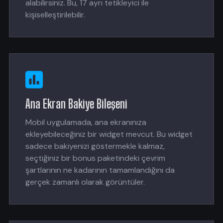
alabilirsiniz. Bu, 17 ayrı tetikleyici ile
kişiselleştirilebilir.
Ana Ekran Bakiye Bileşeni
Mobil uygulamada, ana ekranınıza
ekleyebileceğiniz bir widget mevcut. Bu widget
sadece bakiyenizi göstermekle kalmaz,
seçtiğiniz bir bonus paketindeki çevrim
şartlarının ne kadarının tamamlandığını da
gerçek zamanlı olarak görüntüler.