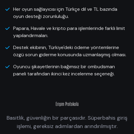
Her oyun sağlayıcısı için Türkçe dil ve TL bazında
oyun desteği zorunluluğu.
Papara, Havale ve kripto para işlemlerinde farklı limit
yapılandırmaları.
Destek ekibinin, Türkiye'deki ödeme yöntemlerine
özgü sorun giderme konusunda uzmanlaşmış olması.
Oyuncu şikayetlerinin bağımsız bir ombudsman
paneli tarafından ikinci kez incelenme seçeneği.
Erişim Protokolü
Basitlik, güvenliğin bir parçasıdır. Süperbahis giriş
işlemi, gereksiz adımlardan arındırılmıştır.