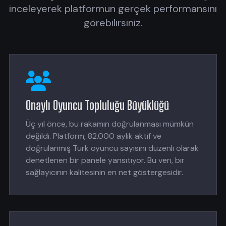
inceleyerek platformun gerçek performansını
görebilirsiniz.
Onaylı Oyuncu Topluluğu Büyüklüğü
Üç yıl önce, bu rakamın doğrulanması mümkün
değildi. Platform, 82.000 aylık aktif ve
doğrulanmış Türk oyuncu sayısını düzenli olarak
denetlenen bir panele yansıtıyor. Bu veri, bir
sağlayıcının kalitesinin en net göstergesidir.