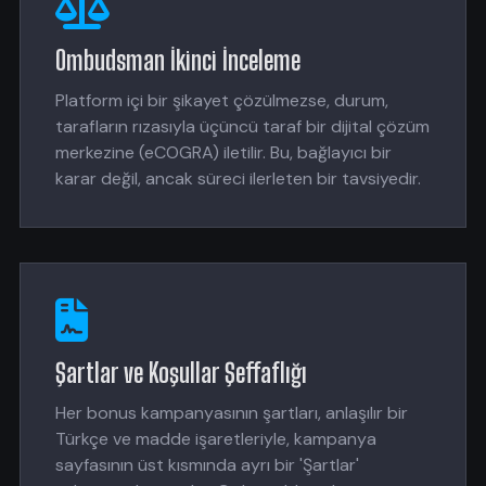
Ombudsman İkinci İnceleme
Platform içi bir şikayet çözülmezse, durum,
tarafların rızasıyla üçüncü taraf bir dijital çözüm
merkezine (eCOGRA) iletilir. Bu, bağlayıcı bir
karar değil, ancak süreci ilerleten bir tavsiyedir.
Şartlar ve Koşullar Şeffaflığı
Her bonus kampanyasının şartları, anlaşılır bir
Türkçe ve madde işaretleriyle, kampanya
sayfasının üst kısmında ayrı bir 'Şartlar'