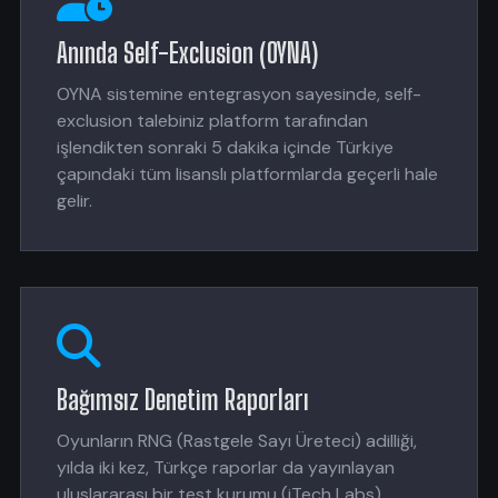
Anında Self-Exclusion (OYNA)
OYNA sistemine entegrasyon sayesinde, self-
exclusion talebiniz platform tarafından
işlendikten sonraki 5 dakika içinde Türkiye
çapındaki tüm lisanslı platformlarda geçerli hale
gelir.
Bağımsız Denetim Raporları
Oyunların RNG (Rastgele Sayı Üreteci) adilliği,
yılda iki kez, Türkçe raporlar da yayınlayan
uluslararası bir test kurumu (iTech Labs)