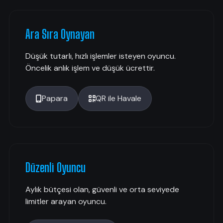
Ara Sıra Oynayan
Düşük tutarlı, hızlı işlemler isteyen oyuncu.
Öncelik anlık işlem ve düşük ücrettir.
Papara
QR ile Havale
Düzenli Oyuncu
Aylık bütçesi olan, güvenli ve orta seviyede
limitler arayan oyuncu.