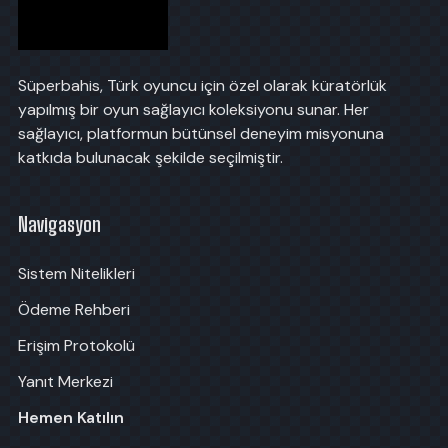
Süperbahis, Türk oyuncu için özel olarak küratörlük
yapılmış bir oyun sağlayıcı koleksiyonu sunar. Her
sağlayıcı, platformun bütünsel deneyim misyonuna
katkıda bulunacak şekilde seçilmiştir.
Navigasyon
Sistem Nitelikleri
Ödeme Rehberi
Erişim Protokolü
Yanıt Merkezi
Hemen Katılın