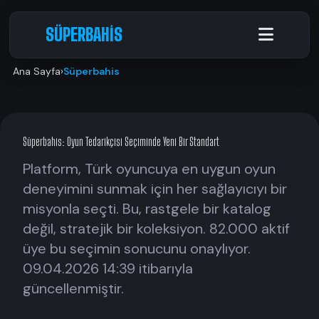
Ana İçeriğe Geç
SÜPERBAHİS
Ana Sayfa
›
Süperbahis
Süperbahis: Oyun Tedarikçisi Seçiminde Yeni Bir Standart
Platform, Türk oyuncuya en uygun oyun
deneyimini sunmak için her sağlayıcıyı bir
misyonla seçti. Bu, rastgele bir katalog
değil, stratejik bir koleksiyon. 82.000 aktif
üye bu seçimin sonucunu onaylıyor.
09.04.2026 14:39
itibarıyla
güncellenmiştir.