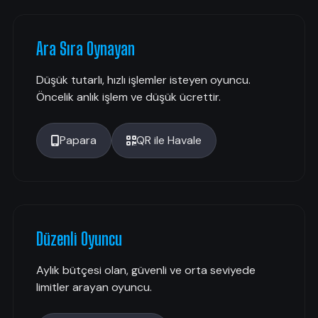
Ara Sıra Oynayan
Düşük tutarlı, hızlı işlemler isteyen oyuncu.
Öncelik anlık işlem ve düşük ücrettir.
Papara
QR ile Havale
Düzenli Oyuncu
Aylık bütçesi olan, güvenli ve orta seviyede
limitler arayan oyuncu.