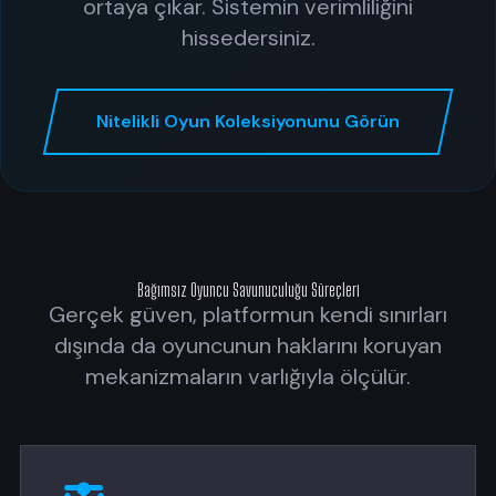
ortaya çıkar. Sistemin verimliliğini
hissedersiniz.
Nitelikli Oyun Koleksiyonunu Görün
Bağımsız Oyuncu Savunuculuğu Süreçleri
Gerçek güven, platformun kendi sınırları
dışında da oyuncunun haklarını koruyan
mekanizmaların varlığıyla ölçülür.