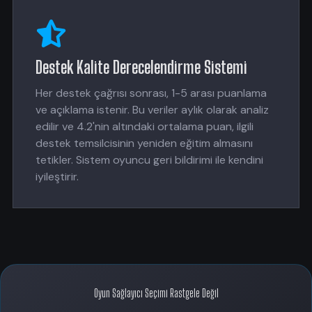
Destek Kalite Derecelendirme Sistemi
Her destek çağrısı sonrası, 1-5 arası puanlama
ve açıklama istenir. Bu veriler aylık olarak analiz
edilir ve 4.2'nin altındaki ortalama puan, ilgili
destek temsilcisinin yeniden eğitim almasını
tetikler. Sistem oyuncu geri bildirimi ile kendini
iyileştirir.
Oyun Sağlayıcı Seçimi Rastgele Değil