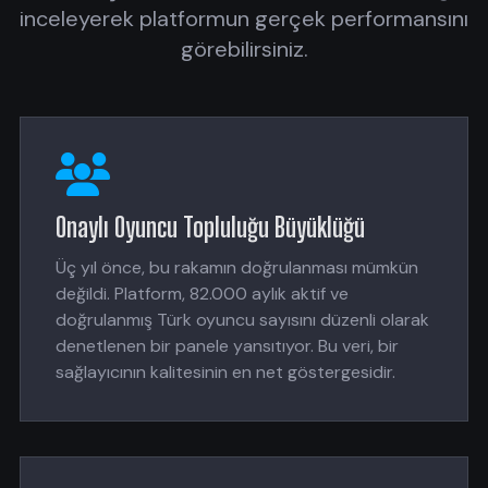
inceleyerek platformun gerçek performansını
görebilirsiniz.
Onaylı Oyuncu Topluluğu Büyüklüğü
Üç yıl önce, bu rakamın doğrulanması mümkün
değildi. Platform, 82.000 aylık aktif ve
doğrulanmış Türk oyuncu sayısını düzenli olarak
denetlenen bir panele yansıtıyor. Bu veri, bir
sağlayıcının kalitesinin en net göstergesidir.