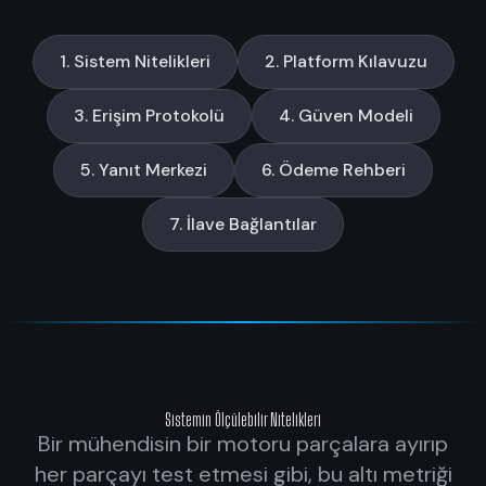
1. Sistem Nitelikleri
2. Platform Kılavuzu
3. Erişim Protokolü
4. Güven Modeli
5. Yanıt Merkezi
6. Ödeme Rehberi
7. İlave Bağlantılar
Sistemin Ölçülebilir Nitelikleri
Bir mühendisin bir motoru parçalara ayırıp
her parçayı test etmesi gibi, bu altı metriği