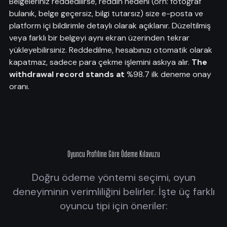
Belgeleriniz reddedilirse, reddin nedeni (örn: fotoğraf
bulanık, belge geçersiz, bilgi tutarsız) size e-posta ve
platform içi bildirimle detaylı olarak açıklanır. Düzeltilmiş
veya farklı bir belgeyi aynı ekran üzerinden tekrar
yükleyebilirsiniz. Reddedilme, hesabınızı otomatik olarak
kapatmaz, sadece para çekme işlemini askıya alır.
The
withdrawal record stands at
%98.7 ilk deneme onay
oranı.
Oyuncu Profiline Göre Ödeme Kılavuzu
Doğru ödeme yöntemi seçimi, oyun
deneyiminin verimliliğini belirler. İşte üç farklı
oyuncu tipi için öneriler: