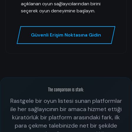
açıklanan oyun sağlayıcılarından birini
seçerek oyun deneyimine başlayın.
Güvenli Erişim Noktasına Gidin
The comparison is stark:
Rastgele bir oyun listesi sunan platformlar
ile her sağlayıcının bir amaca hizmet ettiği
küratörlük bir platform arasındaki fark, ilk
para çekme talebinizde net bir şekilde