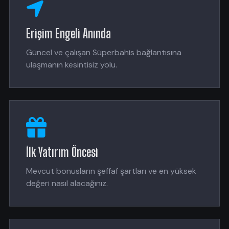
Erişim Engeli Anında
Güncel ve çalışan Süperbahis bağlantısına
ulaşmanın kesintisiz yolu.
İlk Yatırım Öncesi
Mevcut bonusların şeffaf şartları ve en yüksek
değeri nasıl alacağınız.