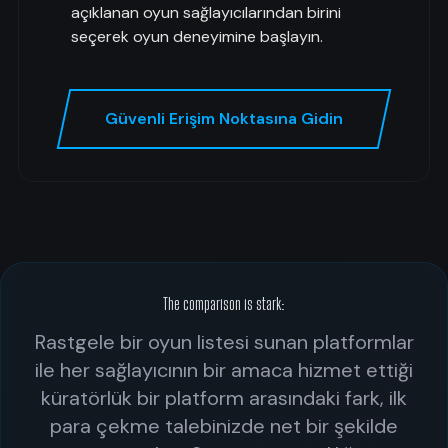
açıklanan oyun sağlayıcılarından birini
seçerek oyun deneyimine başlayın.
Güvenli Erişim Noktasına Gidin
The comparison is stark:
Rastgele bir oyun listesi sunan platformlar
ile her sağlayıcının bir amaca hizmet ettiği
küratörlük bir platform arasındaki fark, ilk
para çekme talebinizde net bir şekilde