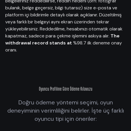
Belgeleriniz reddedilirse, reddin nedeni (örn: fotoğraf
bulanık, belge geçersiz, bilgi tutarsız) size e-posta ve
platform içi bildirimle detaylı olarak açıklanır. Düzeltilmiş
veya farklı bir belgeyi aynı ekran üzerinden tekrar
yükleyebilirsiniz. Reddedilme, hesabınızı otomatik olarak
kapatmaz, sadece para çekme işlemini askıya alır.
The
withdrawal record stands at
%98.7 ilk deneme onay
oranı.
Oyuncu Profiline Göre Ödeme Kılavuzu
Doğru ödeme yöntemi seçimi, oyun
deneyiminin verimliliğini belirler. İşte üç farklı
oyuncu tipi için öneriler: