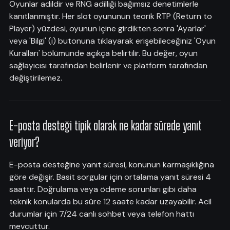
Oyunlar adildir ve RNG adilliği bağımsız denetimlerle
kanıtlanmıştır. Her slot oyununun teorik RTP (Return to
Player) yüzdesi, oyunun içine girdikten sonra 'Ayarlar'
veya 'Bilgi' (i) butonuna tıklayarak erişebileceğiniz 'Oyun
Kuralları' bölümünde açıkça belirtilir. Bu değer, oyun
sağlayıcısı tarafından belirlenir ve platform tarafından
değiştirilemez.
E-posta desteği tipik olarak ne kadar sürede yanıt
veriyor?
E-posta desteğine yanıt süresi, konunun karmaşıklığına
göre değişir. Basit sorgular için ortalama yanıt süresi 4
saattir. Doğrulama veya ödeme sorunları gibi daha
teknik konularda bu süre 12 saate kadar uzayabilir. Acil
durumlar için 7/24 canlı sohbet veya telefon hattı
mevcuttur.