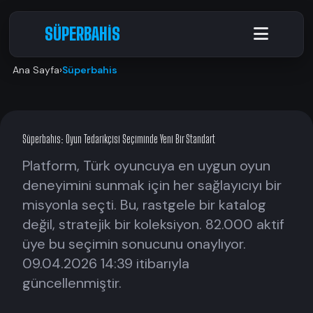
Ana İçeriğe Geç
SÜPERBAHİS
Ana Sayfa
›
Süperbahis
Süperbahis: Oyun Tedarikçisi Seçiminde Yeni Bir Standart
Platform, Türk oyuncuya en uygun oyun
deneyimini sunmak için her sağlayıcıyı bir
misyonla seçti. Bu, rastgele bir katalog
değil, stratejik bir koleksiyon. 82.000 aktif
üye bu seçimin sonucunu onaylıyor.
09.04.2026 14:39
itibarıyla
güncellenmiştir.