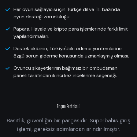
Her oyun sağlayıcısı için Türkçe dil ve TL bazında
oyun desteği zorunluluğu.
Papara, Havale ve kripto para işlemlerinde farklı limit
yapılandırmaları.
Destek ekibinin, Türkiye'deki ödeme yöntemlerine
özgü sorun giderme konusunda uzmanlaşmış olması.
Oyuncu şikayetlerinin bağımsız bir ombudsman
paneli tarafından ikinci kez incelenme seçeneği.
Erişim Protokolü
Basitlik, güvenliğin bir parçasıdır. Süperbahis giriş
işlemi, gereksiz adımlardan arındırılmıştır.