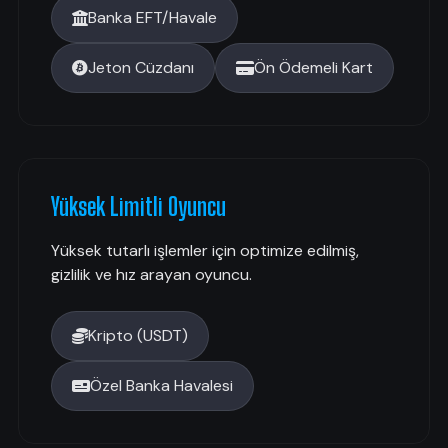
Banka EFT/Havale
Jeton Cüzdanı
Ön Ödemeli Kart
Yüksek Limitli Oyuncu
Yüksek tutarlı işlemler için optimize edilmiş,
gizlilik ve hız arayan oyuncu.
Kripto (USDT)
Özel Banka Havalesi