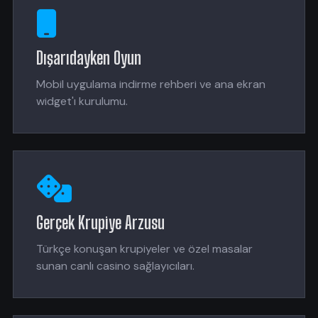
Dışarıdayken Oyun
Mobil uygulama indirme rehberi ve ana ekran
widget'ı kurulumu.
Gerçek Krupiye Arzusu
Türkçe konuşan krupiyeler ve özel masalar
sunan canlı casino sağlayıcıları.