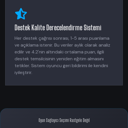
Destek Kalite Derecelendirme Sistemi
Her destek çağrısı sonrası, 1-5 arası puanlama
ve açıklama istenir. Bu veriler aylık olarak analiz
edilir ve 4.2'nin altındaki ortalama puan, ilgili
destek temsilcisinin yeniden eğitim almasını
tetikler. Sistem oyuncu geri bildirimi ile kendini
iyileştirir.
Oyun Sağlayıcı Seçimi Rastgele Değil