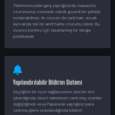
Telefonunuzdan giriş yaptığınızda, masaüstü
oturumunuz otomatik olarak güvenli bir şekilde
sonlandırılmaz. İki oturum da canlı kalır, ancak
aynı anda tek bir aktif bahis oturumu izlenir. Bu,
oyuncu konforu için tasarlanmış bir denge
politikasıdır.
Yapılandırılabilir Bildirim Sistemi
Seçtiğiniz bir oyun sağlayıcısının yeni bir slot
çıkardığında, favori takımınızın canlı maç oranları
değiştiğinde veya Papara ile yaptığınız para
yatırma işlemi onaylandığında bildirim