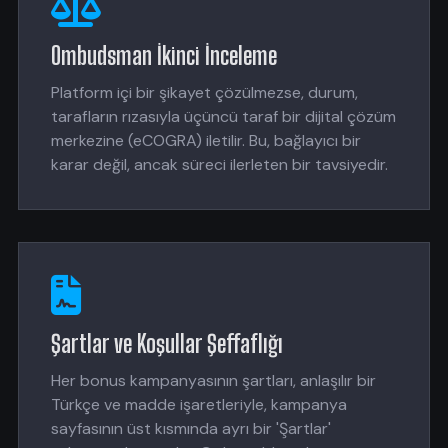
Ombudsman İkinci İnceleme
Platform içi bir şikayet çözülmezse, durum,
tarafların rızasıyla üçüncü taraf bir dijital çözüm
merkezine (eCOGRA) iletilir. Bu, bağlayıcı bir
karar değil, ancak süreci ilerleten bir tavsiyedir.
Şartlar ve Koşullar Şeffaflığı
Her bonus kampanyasının şartları, anlaşılır bir
Türkçe ve madde işaretleriyle, kampanya
sayfasının üst kısmında ayrı bir 'Şartlar'