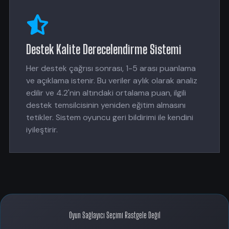
Destek Kalite Derecelendirme Sistemi
Her destek çağrısı sonrası, 1-5 arası puanlama
ve açıklama istenir. Bu veriler aylık olarak analiz
edilir ve 4.2'nin altındaki ortalama puan, ilgili
destek temsilcisinin yeniden eğitim almasını
tetikler. Sistem oyuncu geri bildirimi ile kendini
iyileştirir.
Oyun Sağlayıcı Seçimi Rastgele Değil