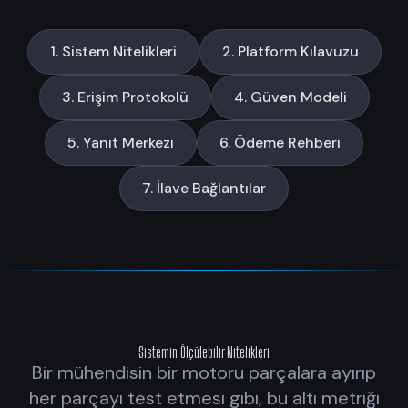
1. Sistem Nitelikleri
2. Platform Kılavuzu
3. Erişim Protokolü
4. Güven Modeli
5. Yanıt Merkezi
6. Ödeme Rehberi
7. İlave Bağlantılar
Sistemin Ölçülebilir Nitelikleri
Bir mühendisin bir motoru parçalara ayırıp
her parçayı test etmesi gibi, bu altı metriği