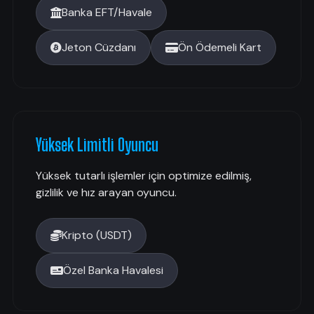
Banka EFT/Havale
Jeton Cüzdanı
Ön Ödemeli Kart
Yüksek Limitli Oyuncu
Yüksek tutarlı işlemler için optimize edilmiş,
gizlilik ve hız arayan oyuncu.
Kripto (USDT)
Özel Banka Havalesi