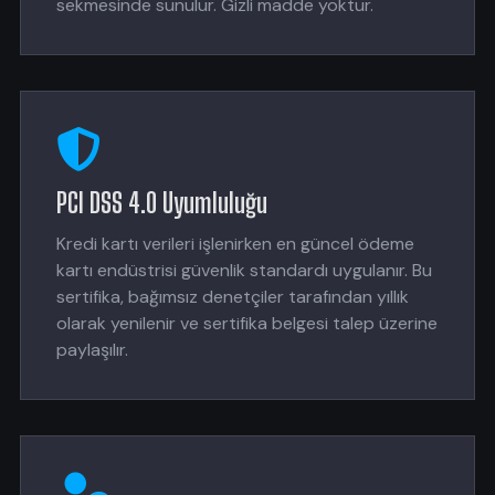
sekmesinde sunulur. Gizli madde yoktur.
PCI DSS 4.0 Uyumluluğu
Kredi kartı verileri işlenirken en güncel ödeme
kartı endüstrisi güvenlik standardı uygulanır. Bu
sertifika, bağımsız denetçiler tarafından yıllık
olarak yenilenir ve sertifika belgesi talep üzerine
paylaşılır.