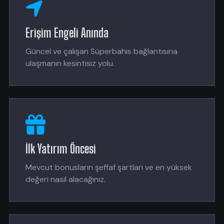
Erişim Engeli Anında
Güncel ve çalışan Süperbahis bağlantısına
ulaşmanın kesintisiz yolu.
İlk Yatırım Öncesi
Mevcut bonusların şeffaf şartları ve en yüksek
değeri nasıl alacağınız.