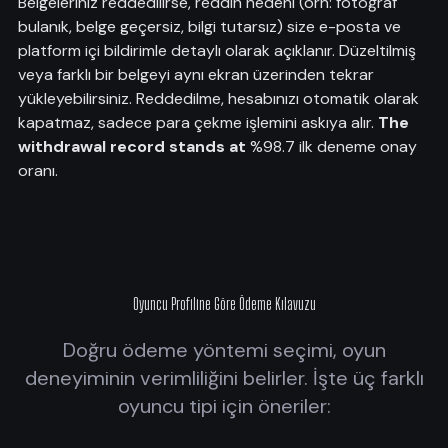
Belgeleriniz reddedilirse, reddin nedeni (örn: fotoğraf
bulanık, belge geçersiz, bilgi tutarsız) size e-posta ve
platform içi bildirimle detaylı olarak açıklanır. Düzeltilmiş
veya farklı bir belgeyi aynı ekran üzerinden tekrar
yükleyebilirsiniz. Reddedilme, hesabınızı otomatik olarak
kapatmaz, sadece para çekme işlemini askıya alır.
The
withdrawal record stands at
%98.7 ilk deneme onay
oranı.
Oyuncu Profiline Göre Ödeme Kılavuzu
Doğru ödeme yöntemi seçimi, oyun
deneyiminin verimliliğini belirler. İşte üç farklı
oyuncu tipi için öneriler: