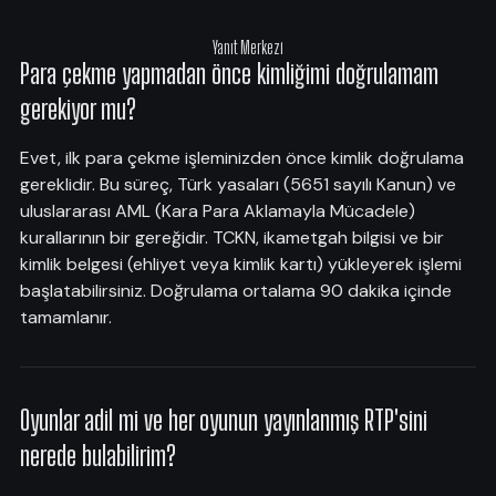
Yanıt Merkezi
Para çekme yapmadan önce kimliğimi doğrulamam
gerekiyor mu?
Evet, ilk para çekme işleminizden önce kimlik doğrulama
gereklidir. Bu süreç, Türk yasaları (5651 sayılı Kanun) ve
uluslararası AML (Kara Para Aklamayla Mücadele)
kurallarının bir gereğidir. TCKN, ikametgah bilgisi ve bir
kimlik belgesi (ehliyet veya kimlik kartı) yükleyerek işlemi
başlatabilirsiniz. Doğrulama ortalama 90 dakika içinde
tamamlanır.
Oyunlar adil mi ve her oyunun yayınlanmış RTP'sini
nerede bulabilirim?