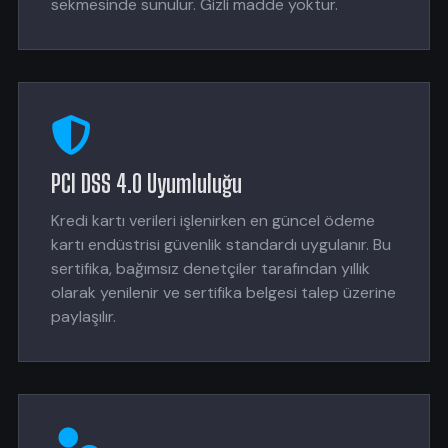
sekmesinde sunulur. Gizli madde yoktur.
PCI DSS 4.0 Uyumluluğu
Kredi kartı verileri işlenirken en güncel ödeme
kartı endüstrisi güvenlik standardı uygulanır. Bu
sertifika, bağımsız denetçiler tarafından yıllık
olarak yenilenir ve sertifika belgesi talep üzerine
paylaşılır.