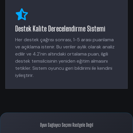
Destek Kalite Derecelendirme Sistemi
Her destek çağrısı sonrası, 1-5 arası puanlama
ve açıklama istenir. Bu veriler aylık olarak analiz
edilir ve 4.2'nin altındaki ortalama puan, ilgili
destek temsilcisinin yeniden eğitim almasını
tetikler. Sistem oyuncu geri bildirimi ile kendini
iyileştirir.
Oyun Sağlayıcı Seçimi Rastgele Değil