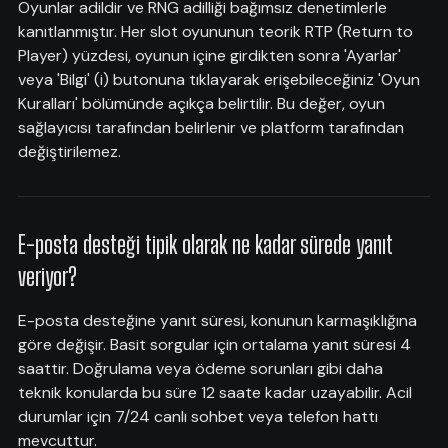
Oyunlar adildir ve RNG adilliği bağımsız denetimlerle
kanıtlanmıştır. Her slot oyununun teorik RTP (Return to
Player) yüzdesi, oyunun içine girdikten sonra 'Ayarlar'
veya 'Bilgi' (i) butonuna tıklayarak erişebileceğiniz 'Oyun
Kuralları' bölümünde açıkça belirtilir. Bu değer, oyun
sağlayıcısı tarafından belirlenir ve platform tarafından
değiştirilemez.
E-posta desteği tipik olarak ne kadar sürede yanıt
veriyor?
E-posta desteğine yanıt süresi, konunun karmaşıklığına
göre değişir. Basit sorgular için ortalama yanıt süresi 4
saattir. Doğrulama veya ödeme sorunları gibi daha
teknik konularda bu süre 12 saate kadar uzayabilir. Acil
durumlar için 7/24 canlı sohbet veya telefon hattı
mevcuttur.