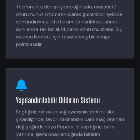
Telefonunuzdan giriş yaptığınızda, masaüstü
oturumunuz otomatik olarak güvenli bir şekilde
sonlandırılmaz. İki oturum da canlı kalır, ancak
aynı anda tek bir aktif bahis oturumu izlenir. Bu,
oyuncu konforu için tasarlanmış bir denge
politikasıdır.
Yapılandırılabilir Bildirim Sistemi
Seçtiğiniz bir oyun sağlayıcısının yeni bir slot
çıkardığında, favori takımınızın canlı maç oranları
değiştiğinde veya Papara ile yaptığınız para
yatırma işlemi onaylandığında bildirim