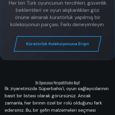
Her biri Türk oyuncunun tercihleri, güvenlik
beklentileri ve oyun alışkanlıkları göz
önüne alınarak küratörlük yapılmış bir
koleksiyonun parçası. Farkı deneyimleyin.
Küratörlük Koleksiyonuna Erişin
Bir Oyuncunun Perspektifinden Keşif
İlk ziyaretinizde Süperbahis'i, oyun sağlayıcılarının
basit bir listesi olarak görürsünüz. Ancak
zamanla, her birinin özel bir rolü olduğunu fark
edersiniz. Bu, bir şefin malzemeleri seçmesi