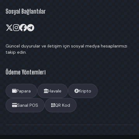
Sosyal Bağlantılar
Güncel duyurular ve iletişim için sosyal medya hesaplarımızı
takip edin.
Ödeme Yöntemleri
Papara
Havale
Kripto
Sanal POS
QR Kod
© 2026 Süperbahis. Tüm hakları saklıdır. 18+ | Lütfen sorumlu