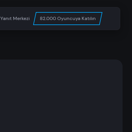
Yanıt Merkezi
82.000 Oyuncuya Katılın