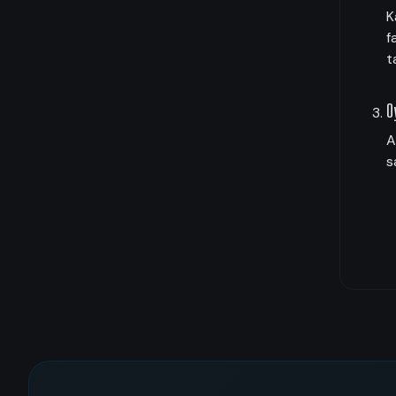
K
f
t
O
A
s