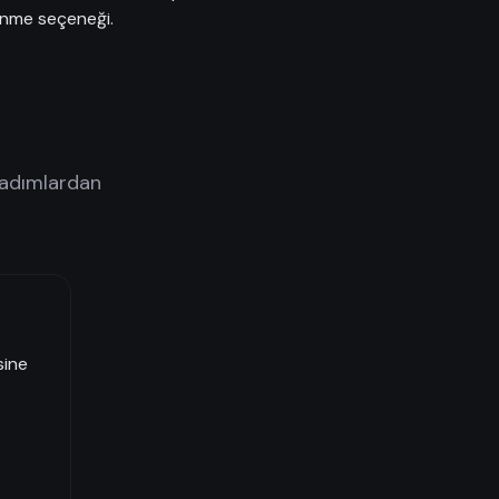
lenme seçeneği.
z adımlardan
sine