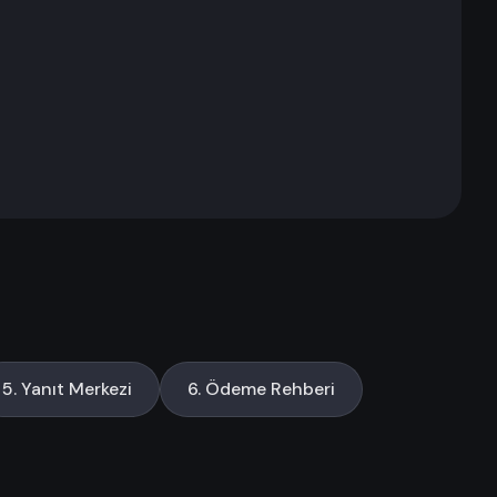
5. Yanıt Merkezi
6. Ödeme Rehberi