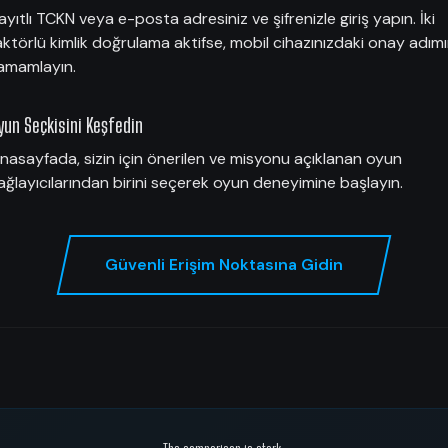
ayıtlı TCKN veya e-posta adresiniz ve şifrenizle giriş yapın. İki
aktörlü kimlik doğrulama aktifse, mobil cihazınızdaki onay adımı
amamlayın.
yun Seçkisini Keşfedin
nasayfada, sizin için önerilen ve misyonu açıklanan oyun
ağlayıcılarından birini seçerek oyun deneyimine başlayın.
Güvenli Erişim Noktasına Gidin