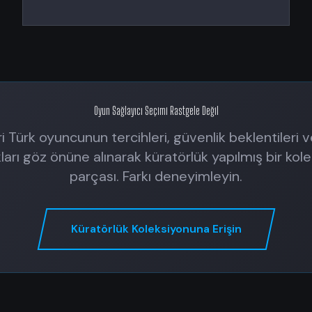
Oyun Sağlayıcı Seçimi Rastgele Değil
ri Türk oyuncunun tercihleri, güvenlik beklentileri 
ıkları göz önüne alınarak küratörlük yapılmış bir kol
parçası. Farkı deneyimleyin.
Küratörlük Koleksiyonuna Erişin