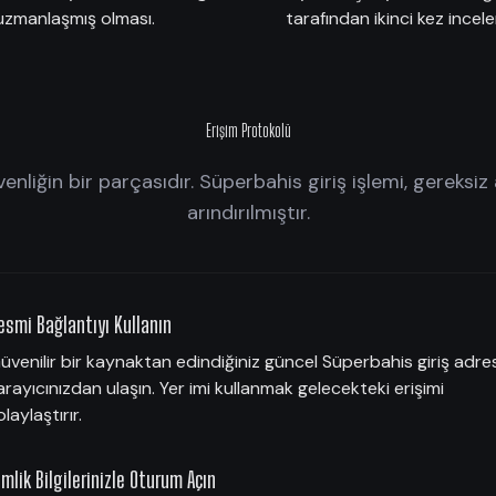
zmanlaşmış olması.
tarafından ikinci kez ince
Erişim Protokolü
üvenliğin bir parçasıdır. Süperbahis giriş işlemi, gereksi
arındırılmıştır.
esmi Bağlantıyı Kullanın
üvenilir bir kaynaktan edindiğiniz güncel Süperbahis giriş adre
arayıcınızdan ulaşın. Yer imi kullanmak gelecekteki erişimi
olaylaştırır.
imlik Bilgilerinizle Oturum Açın