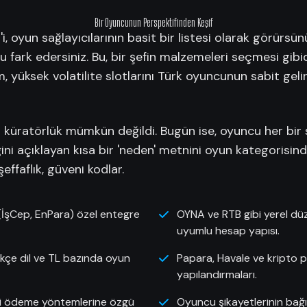
Bir Oyuncunun Perspektifinden Keşif
'i, oyun sağlayıcılarının basit bir listesi olarak görürs
u fark edersiniz. Bu, bir şefin malzemeleri seçmesi gibidi
orm, yüksek volatilite slotlarını Türk oyuncunun sabit gel
r küratörlük mümkün değildi. Bugün ise, oyuncu her bir 
ini açıklayan kısa bir 'neden' metnini oyun kategorisind
effaflık, güveni kodlar.
 (İşCep, EnPara) özel entegre
OYNA ve RTB gibi yerel düze
uyumlu hesap yapısı.
rkçe dil ve TL bazında oyun
Papara, Havale ve kripto pa
yapılandırmaları.
eki ödeme yöntemlerine özgü
Oyuncu şikayetlerinin bağ