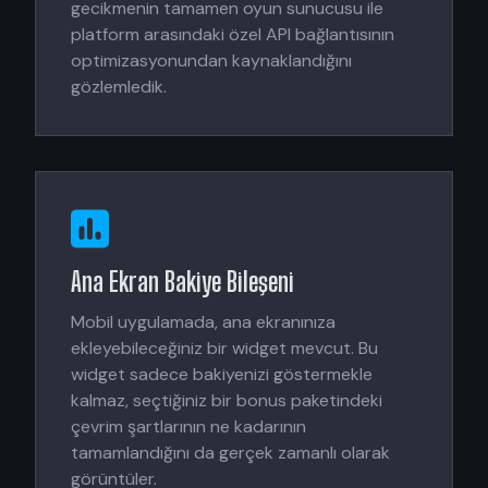
gecikmenin tamamen oyun sunucusu ile
platform arasındaki özel API bağlantısının
optimizasyonundan kaynaklandığını
gözlemledik.
Ana Ekran Bakiye Bileşeni
Mobil uygulamada, ana ekranınıza
ekleyebileceğiniz bir widget mevcut. Bu
widget sadece bakiyenizi göstermekle
kalmaz, seçtiğiniz bir bonus paketindeki
çevrim şartlarının ne kadarının
tamamlandığını da gerçek zamanlı olarak
görüntüler.