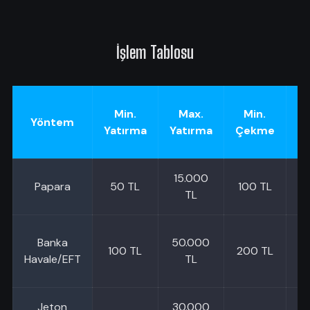
İşlem Tablosu
Min.
Max.
Min.
Yöntem
Yatırma
Yatırma
Çekme
(
15.000
Papara
50 TL
100 TL
15
TL
Banka
50.000
100 TL
200 TL
2
Havale/EFT
TL
Jeton
30.000