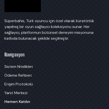
Süperbahis, Türk oyuncu için özel olarak küratörlük
yapılmış bir oyun sağlayıcı koleksiyonu sunar. Her
sağlayıcı, platformun bütünsel deneyim misyonuna
katkıda bulunacak şekilde seçilmiştir.
Navigasyon
Sistem Nitelikleri
Ödeme Rehberi
Erişim Protokolü
Yanıt Merkezi
Hemen Katılın