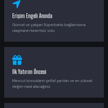
Erişim Engeli Anında
Güncel ve çalışan Süperbahis bağlantısına
ulaşmanın kesintisiz yolu.
İlk Yatırım Öncesi
Mevcut bonusların şeffaf şartları ve en yüksek
değeri nasıl alacağınız.