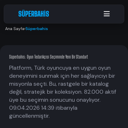
Ana İçeriğe Geç
SÜPERBAHİS
Ana Sayfa
›
Süperbahis
Süperbahis: Oyun Tedarikçisi Seçiminde Yeni Bir Standart
Platform, Türk oyuncuya en uygun oyun
deneyimini sunmak için her sağlayıcıyı bir
misyonla seçti. Bu, rastgele bir katalog
değil, stratejik bir koleksiyon. 82.000 aktif
üye bu seçimin sonucunu onaylıyor.
09.04.2026 14:39
itibarıyla
güncellenmiştir.