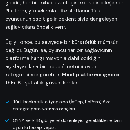
gibidir; her biri nihai lezzet için kritik bir bileşendir.
Platform, yüksek volatilite slotlarını Türk
oyuncunun sabit gelir beklentisiyle dengeleyen
sağlayıcılara öncelik verir.
Üç yıl önce, bu seviyede bir küratörlük mümkün
değildi. Bugün ise, oyuncu her bir sağlayıcının
platforma hangi misyonla dahil edildiğini
açıklayan kısa bir 'neden' metnini oyun
kategorisinde görebilir.
Most platforms ignore
this.
Bu şeffaflık, güveni kodlar.
Türk bankacılık altyapısına (İşCep, EnPara) özel
entegre para yatırma araçları.
OYNA ve RTB gibi yerel düzenleyici gerekliliklerle tam
uyumlu hesap yapısı.