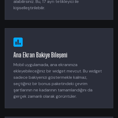
alabilirsiniz. Bu, 17 ayrı tetikleyici ile
kişiselleştirilebilir.
Ana Ekran Bakiye Bileşeni
Mobil uygulamada, ana ekranınıza
ekleyebileceğiniz bir widget mevcut. Bu widget
sadece bakiyenizi göstermekle kalmaz,
seçtiğiniz bir bonus paketindeki çevrim
şartlarının ne kadarının tamamlandığını da
gerçek zamanlı olarak görüntüler.