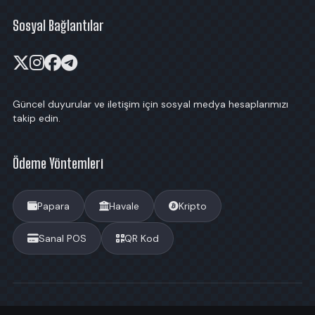
Sosyal Bağlantılar
Güncel duyurular ve iletişim için sosyal medya hesaplarımızı
takip edin.
Ödeme Yöntemleri
Papara
Havale
Kripto
Sanal POS
QR Kod
© 2026 Süperbahis. Tüm hakları saklıdır. 18+ | Lütfen sorumlu