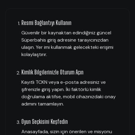
Resmi Bağlantıyı Kullanın
Güvenilir bir kaynaktan edindiğiniz güncel
Süperbahis giriş adresine tarayıcınızdan
ulaşın. Yer imi kullanmak gelecekteki erişimi
kolaylaştırır.
Kimlik Bilgilerinizle Oturum Açın
Kayıtlı TCKN veya e-posta adresiniz ve
şifrenizle giriş yapın. İki faktörlü kimlik
doğrulama aktifse, mobil cihazınızdaki onay
adımını tamamlayın.
Oyun Seçkisini Keşfedin
Anasayfada, sizin için önerilen ve misyonu