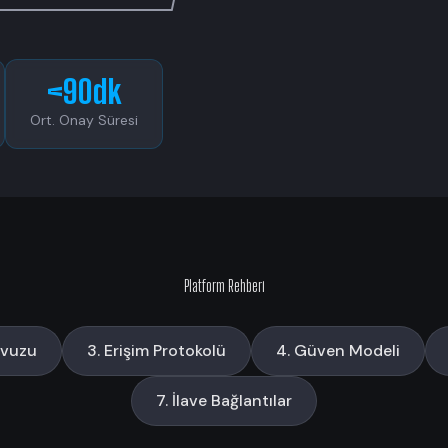
<90dk
Ort. Onay Süresi
Platform Rehberi
avuzu
3. Erişim Protokolü
4. Güven Modeli
7. İlave Bağlantılar