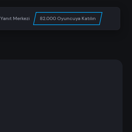
Yanıt Merkezi
82.000 Oyuncuya Katılın