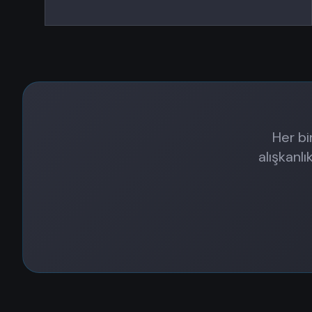
Her bi
alışkanl