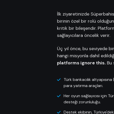
İlk ziyaretinizde Süperbahis
birinin özel bir rolü olduğun
kritik bir bileşendir. Platf
sağlayıcılara öncelik verir.
Üç yıl önce, bu seviyede bi
hangi misyonla dahil edildiğ
platforms ignore this.
Bu ş
Türk bankacılık altyapısına
para yatırma araçları.
Her oyun sağlayıcısı için Tü
desteği zorunluluğu.
Destek ekibinin, Türkiye'd