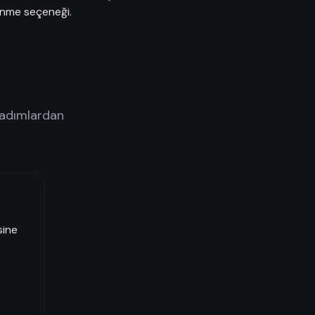
lenme seçeneği.
z adımlardan
sine