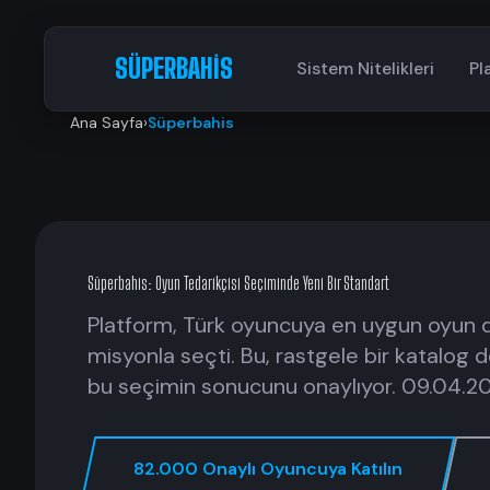
Ana İçeriğe Geç
SÜPERBAHİS
Sistem Nitelikleri
Pl
Ana Sayfa
›
Süperbahis
Süperbahis: Oyun Tedarikçisi Seçiminde Yeni Bir Standart
Platform, Türk oyuncuya en uygun oyun de
misyonla seçti. Bu, rastgele bir katalog de
bu seçimin sonucunu onaylıyor.
09.04.20
82.000 Onaylı Oyuncuya Katılın