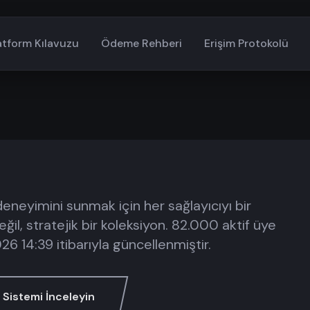
atform Kılavuzu
Ödeme Rehberi
Erişim Protokolü
neyimini sunmak için her sağlayıcıyı bir
ğil, stratejik bir koleksiyon. 82.000 aktif üye
26 14:39
itibarıyla güncellenmiştir.
Sistemi İnceleyin