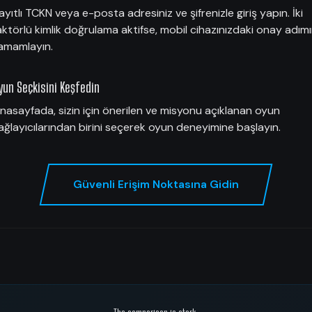
ayıtlı TCKN veya e-posta adresiniz ve şifrenizle giriş yapın. İki
aktörlü kimlik doğrulama aktifse, mobil cihazınızdaki onay adımı
amamlayın.
yun Seçkisini Keşfedin
nasayfada, sizin için önerilen ve misyonu açıklanan oyun
ağlayıcılarından birini seçerek oyun deneyimine başlayın.
Güvenli Erişim Noktasına Gidin