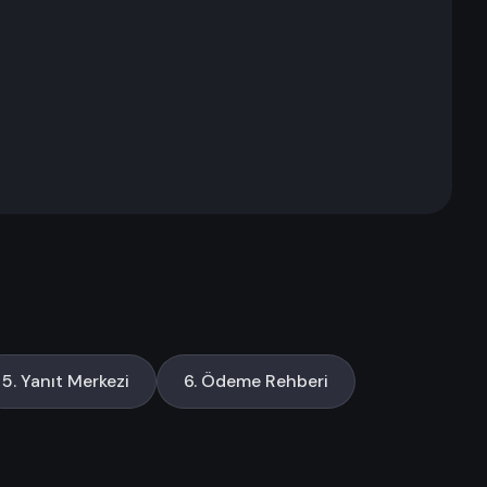
5. Yanıt Merkezi
6. Ödeme Rehberi