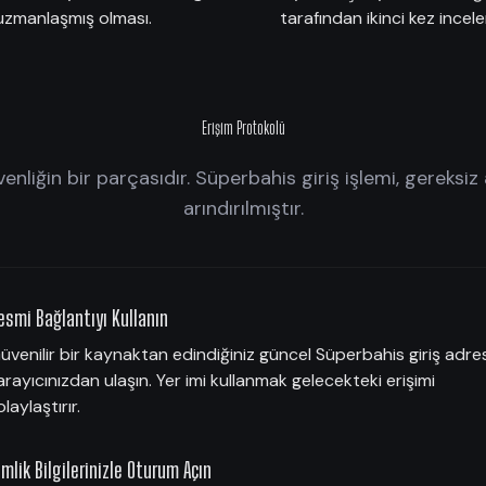
zmanlaşmış olması.
tarafından ikinci kez ince
Erişim Protokolü
üvenliğin bir parçasıdır. Süperbahis giriş işlemi, gereksi
arındırılmıştır.
esmi Bağlantıyı Kullanın
üvenilir bir kaynaktan edindiğiniz güncel Süperbahis giriş adre
arayıcınızdan ulaşın. Yer imi kullanmak gelecekteki erişimi
olaylaştırır.
imlik Bilgilerinizle Oturum Açın