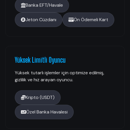
Banka EFT/Havale
Jeton Cüzdanı
Ön Ödemeli Kart
Yüksek Limitli Oyuncu
Yüksek tutarlı işlemler için optimize edilmiş,
gizlilik ve hız arayan oyuncu.
Kripto (USDT)
Özel Banka Havalesi