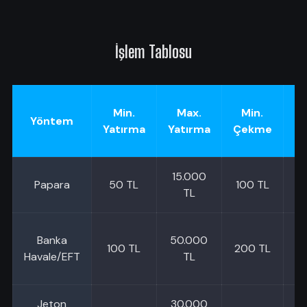
İşlem Tablosu
Min.
Max.
Min.
Yöntem
Yatırma
Yatırma
Çekme
(
15.000
Papara
50 TL
100 TL
15
TL
Banka
50.000
100 TL
200 TL
2
Havale/EFT
TL
Jeton
30.000