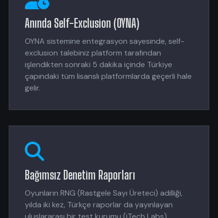
Anında Self-Exclusion (OYNA)
OYNA sistemine entegrasyon sayesinde, self-
exclusion talebiniz platform tarafından
işlendikten sonraki 5 dakika içinde Türkiye
çapındaki tüm lisanslı platformlarda geçerli hale
gelir.
Bağımsız Denetim Raporları
Oyunların RNG (Rastgele Sayı Üreteci) adilliği,
yılda iki kez, Türkçe raporlar da yayınlayan
uluslararası bir test kurumu (iTech Labs)