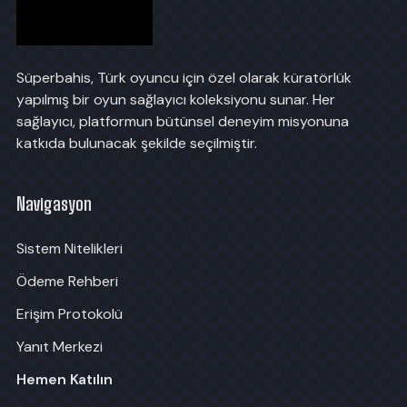
Süperbahis, Türk oyuncu için özel olarak küratörlük
yapılmış bir oyun sağlayıcı koleksiyonu sunar. Her
sağlayıcı, platformun bütünsel deneyim misyonuna
katkıda bulunacak şekilde seçilmiştir.
Navigasyon
Sistem Nitelikleri
Ödeme Rehberi
Erişim Protokolü
Yanıt Merkezi
Hemen Katılın