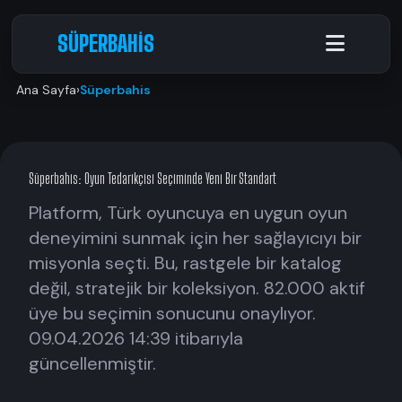
Ana İçeriğe Geç
SÜPERBAHİS
Ana Sayfa
›
Süperbahis
Süperbahis: Oyun Tedarikçisi Seçiminde Yeni Bir Standart
Platform, Türk oyuncuya en uygun oyun
deneyimini sunmak için her sağlayıcıyı bir
misyonla seçti. Bu, rastgele bir katalog
değil, stratejik bir koleksiyon. 82.000 aktif
üye bu seçimin sonucunu onaylıyor.
09.04.2026 14:39
itibarıyla
güncellenmiştir.