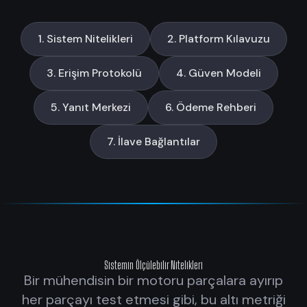
1. Sistem Nitelikleri
2. Platform Kılavuzu
3. Erişim Protokolü
4. Güven Modeli
5. Yanıt Merkezi
6. Ödeme Rehberi
7. İlave Bağlantılar
Sistemin Ölçülebilir Nitelikleri
Bir mühendisin bir motoru parçalara ayırıp
her parçayı test etmesi gibi, bu altı metriği