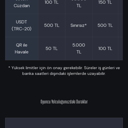
100 TL
150 TL
Cüzdan
TL
USDT
500 TL
Sınırsız*
500 TL
(TRC-20)
QR ile
5.000
50 TL
100 TL
15
Havale
TL
* Yüksek limitler için ön onay gerekebilir. Süreler iş günleri ve
banka saatleri dışındaki işlemlerde uzayabilir.
Oyuncu Yolculuğunuzdaki Duraklar