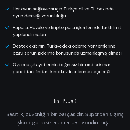
Her oyun sağlayıcısı için Türkçe dil ve TL bazında
oyun desteği zorunluluğu.
Papara, Havale ve kripto para işlemlerinde farklı limit
yapılandırmaları.
Destek ekibinin, Türkiye'deki ödeme yöntemlerine
özgü sorun giderme konusunda uzmanlaşmış olması.
Oyuncu şikayetlerinin bağımsız bir ombudsman
paneli tarafından ikinci kez incelenme seçeneği.
Erişim Protokolü
Basitlik, güvenliğin bir parçasıdır. Süperbahis giriş
işlemi, gereksiz adımlardan arındırılmıştır.