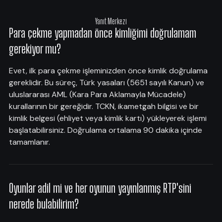
Yanıt Merkezi
Para çekme yapmadan önce kimliğimi doğrulamam
gerekiyor mu?
Evet, ilk para çekme işleminizden önce kimlik doğrulama
gereklidir. Bu süreç, Türk yasaları (5651 sayılı Kanun) ve
uluslararası AML (Kara Para Aklamayla Mücadele)
kurallarının bir gereğidir. TCKN, ikametgah bilgisi ve bir
kimlik belgesi (ehliyet veya kimlik kartı) yükleyerek işlemi
başlatabilirsiniz. Doğrulama ortalama 90 dakika içinde
tamamlanır.
Oyunlar adil mi ve her oyunun yayınlanmış RTP'sini
nerede bulabilirim?