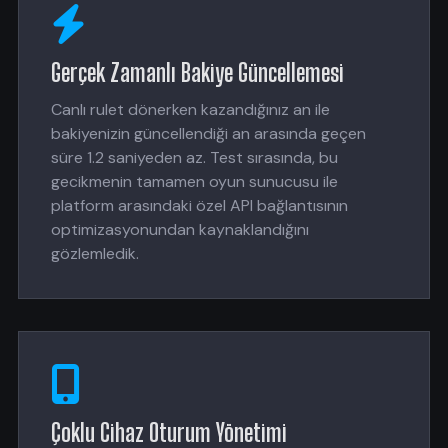
Gerçek Zamanlı Bakiye Güncellemesi
Canlı rulet dönerken kazandığınız an ile
bakiyenizin güncellendiği an arasında geçen
süre 1.2 saniyeden az. Test sırasında, bu
gecikmenin tamamen oyun sunucusu ile
platform arasındaki özel API bağlantısının
optimizasyonundan kaynaklandığını
gözlemledik.
Çoklu Cihaz Oturum Yönetimi