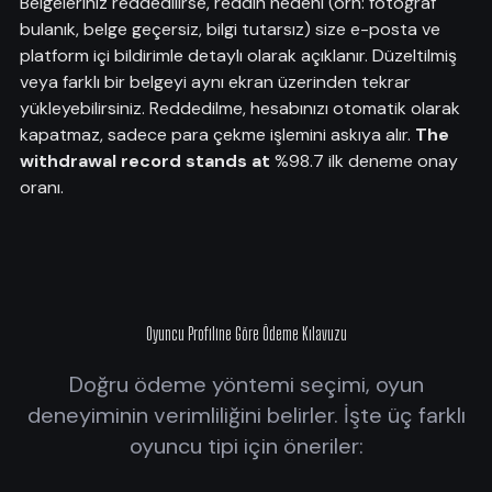
Belgeleriniz reddedilirse, reddin nedeni (örn: fotoğraf
bulanık, belge geçersiz, bilgi tutarsız) size e-posta ve
platform içi bildirimle detaylı olarak açıklanır. Düzeltilmiş
veya farklı bir belgeyi aynı ekran üzerinden tekrar
yükleyebilirsiniz. Reddedilme, hesabınızı otomatik olarak
kapatmaz, sadece para çekme işlemini askıya alır.
The
withdrawal record stands at
%98.7 ilk deneme onay
oranı.
Oyuncu Profiline Göre Ödeme Kılavuzu
Doğru ödeme yöntemi seçimi, oyun
deneyiminin verimliliğini belirler. İşte üç farklı
oyuncu tipi için öneriler: