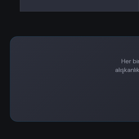
Her bi
alışkanl