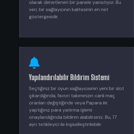
olarak denetlenen bir panele yansıtıyor. Bu
veri, bir sağlayıcının kalitesinin en net
göstergesidir.
Yapılandırılabilir Bildirim Sistemi
Seçtiğiniz bir oyun sağlayıcısının yeni bir slot
çıkardığında, favori takımınızın canlı maç
oranları değiştiğinde veya Papara ile
yaptığınız para yatırma işlemi
onaylandığında bildirim alabilirsiniz. Bu, 17
ayrı tetikleyici ile kişiselleştirilebilir.