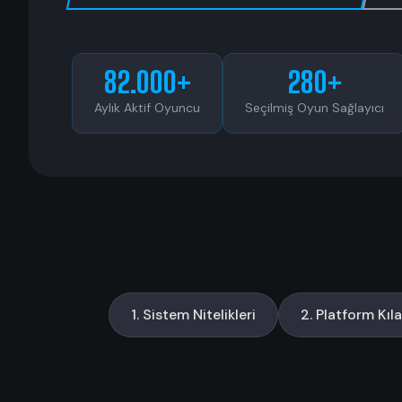
82.000+
280+
Aylık Aktif Oyuncu
Seçilmiş Oyun Sağlayıcı
1. Sistem Nitelikleri
2. Platform Kıl