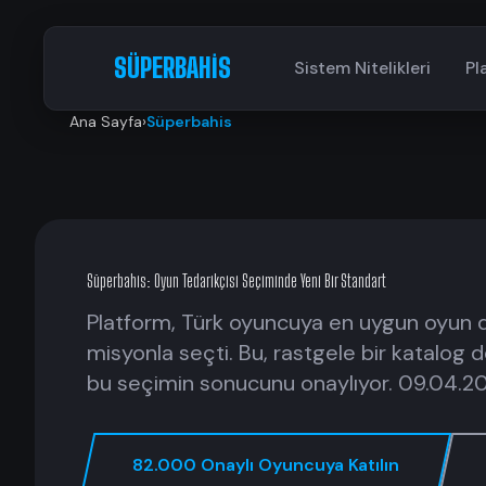
Ana İçeriğe Geç
SÜPERBAHİS
Sistem Nitelikleri
Pl
Ana Sayfa
›
Süperbahis
Süperbahis: Oyun Tedarikçisi Seçiminde Yeni Bir Standart
Platform, Türk oyuncuya en uygun oyun de
misyonla seçti. Bu, rastgele bir katalog de
bu seçimin sonucunu onaylıyor.
09.04.20
82.000 Onaylı Oyuncuya Katılın