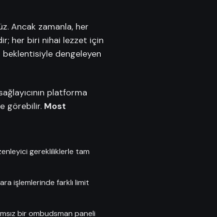
ünüz. Ancak zamanla, her
r; her biri nihai lezzet için
ir beklentisiyle dengeleyen
sağlayıcının platforma
e görebilir.
Most
nleyici gerekliliklerle tam
ra işlemlerinde farklı limit
ımsız bir ombudsman paneli