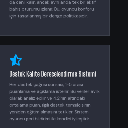
da canlı kalır, ancak aynı anda tek bir aktif
bahis oturumu izlenir. Bu, oyuncu konforu
için tasarlanmış bir denge politikasıdır.
Destek Kalite Derecelendirme Sistemi
Her destek çağrısı sonrası, 1-5 arası
puanlama ve açıklama istenir. Bu veriler aylık
olarak analiz edilir ve 4.2'nin altındaki
ortalama puan, ilgili destek temsilcisinin
yeniden eğitim almasını tetikler. Sistem
oyuncu geri bildirimi ile kendini iyileştirir.