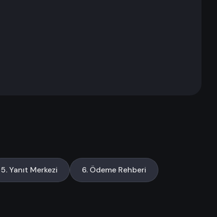
5. Yanıt Merkezi
6. Ödeme Rehberi