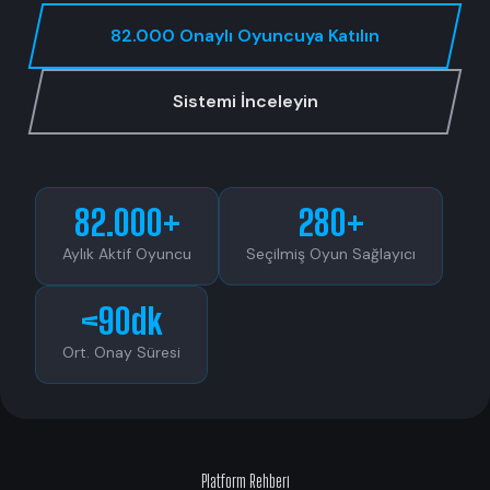
82.000 Onaylı Oyuncuya Katılın
Sistemi İnceleyin
82.000+
280+
Aylık Aktif Oyuncu
Seçilmiş Oyun Sağlayıcı
<90dk
Ort. Onay Süresi
Platform Rehberi