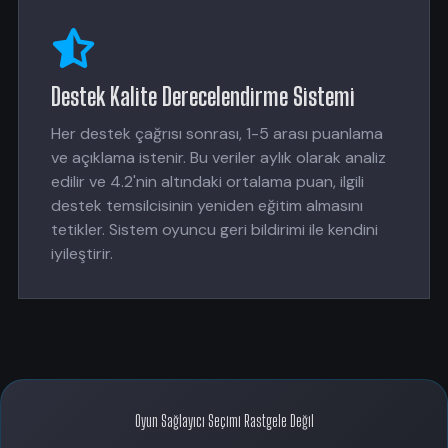
Destek Kalite Derecelendirme Sistemi
Her destek çağrısı sonrası, 1-5 arası puanlama
ve açıklama istenir. Bu veriler aylık olarak analiz
edilir ve 4.2'nin altındaki ortalama puan, ilgili
destek temsilcisinin yeniden eğitim almasını
tetikler. Sistem oyuncu geri bildirimi ile kendini
iyileştirir.
Oyun Sağlayıcı Seçimi Rastgele Değil