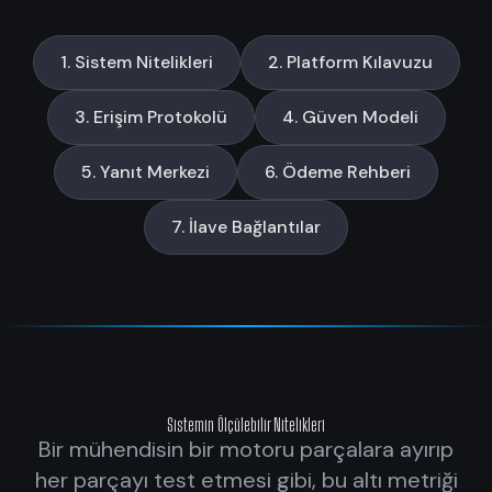
1. Sistem Nitelikleri
2. Platform Kılavuzu
3. Erişim Protokolü
4. Güven Modeli
5. Yanıt Merkezi
6. Ödeme Rehberi
7. İlave Bağlantılar
Sistemin Ölçülebilir Nitelikleri
Bir mühendisin bir motoru parçalara ayırıp
her parçayı test etmesi gibi, bu altı metriği