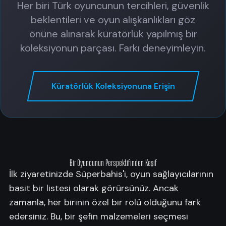
Her biri Türk oyuncunun tercihleri, güvenlik
beklentileri ve oyun alışkanlıkları göz
önüne alınarak küratörlük yapılmış bir
koleksiyonun parçası. Farkı deneyimleyin.
Küratörlük Koleksiyonuna Erişin
Bir Oyuncunun Perspektifinden Keşif
İlk ziyaretinizde Süperbahis'i, oyun sağlayıcılarının
basit bir listesi olarak görürsünüz. Ancak
zamanla, her birinin özel bir rolü olduğunu fark
edersiniz. Bu, bir şefin malzemeleri seçmesi