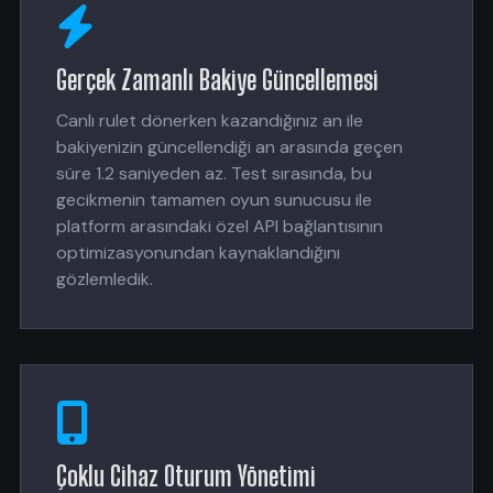
Gerçek Zamanlı Bakiye Güncellemesi
Canlı rulet dönerken kazandığınız an ile
bakiyenizin güncellendiği an arasında geçen
süre 1.2 saniyeden az. Test sırasında, bu
gecikmenin tamamen oyun sunucusu ile
platform arasındaki özel API bağlantısının
optimizasyonundan kaynaklandığını
gözlemledik.
Çoklu Cihaz Oturum Yönetimi