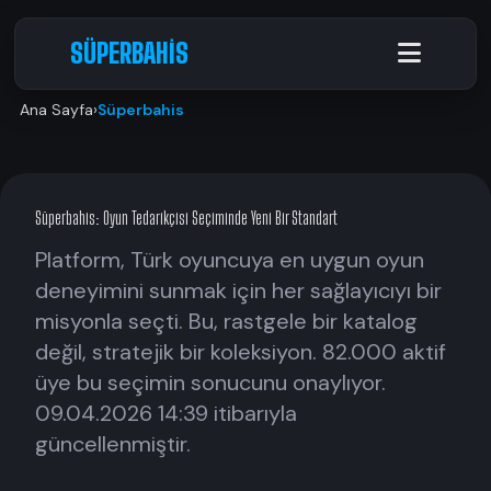
Ana İçeriğe Geç
SÜPERBAHİS
Ana Sayfa
›
Süperbahis
Süperbahis: Oyun Tedarikçisi Seçiminde Yeni Bir Standart
Platform, Türk oyuncuya en uygun oyun
deneyimini sunmak için her sağlayıcıyı bir
misyonla seçti. Bu, rastgele bir katalog
değil, stratejik bir koleksiyon. 82.000 aktif
üye bu seçimin sonucunu onaylıyor.
09.04.2026 14:39
itibarıyla
güncellenmiştir.