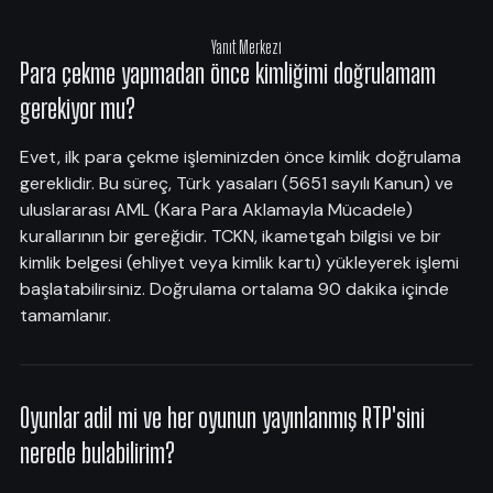
Yanıt Merkezi
Para çekme yapmadan önce kimliğimi doğrulamam
gerekiyor mu?
Evet, ilk para çekme işleminizden önce kimlik doğrulama
gereklidir. Bu süreç, Türk yasaları (5651 sayılı Kanun) ve
uluslararası AML (Kara Para Aklamayla Mücadele)
kurallarının bir gereğidir. TCKN, ikametgah bilgisi ve bir
kimlik belgesi (ehliyet veya kimlik kartı) yükleyerek işlemi
başlatabilirsiniz. Doğrulama ortalama 90 dakika içinde
tamamlanır.
Oyunlar adil mi ve her oyunun yayınlanmış RTP'sini
nerede bulabilirim?