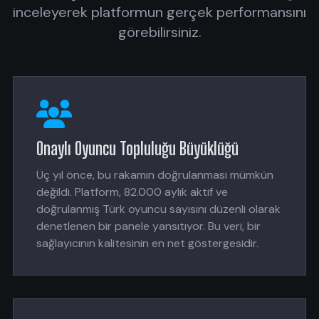
inceleyerek platformun gerçek performansını
görebilirsiniz.
Onaylı Oyuncu Topluluğu Büyüklüğü
Üç yıl önce, bu rakamın doğrulanması mümkün
değildi. Platform, 82.000 aylık aktif ve
doğrulanmış Türk oyuncu sayısını düzenli olarak
denetlenen bir panele yansıtıyor. Bu veri, bir
sağlayıcının kalitesinin en net göstergesidir.