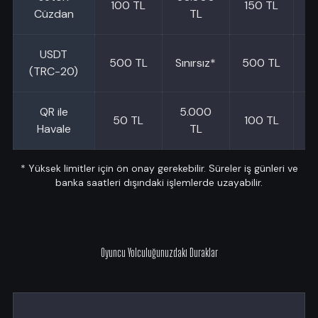
100 TL
150 TL
Cüzdan
TL
USDT
500 TL
Sınırsız*
500 TL
(TRC-20)
QR ile
5.000
50 TL
100 TL
15
Havale
TL
* Yüksek limitler için ön onay gerekebilir. Süreler iş günleri ve
banka saatleri dışındaki işlemlerde uzayabilir.
Oyuncu Yolculuğunuzdaki Duraklar