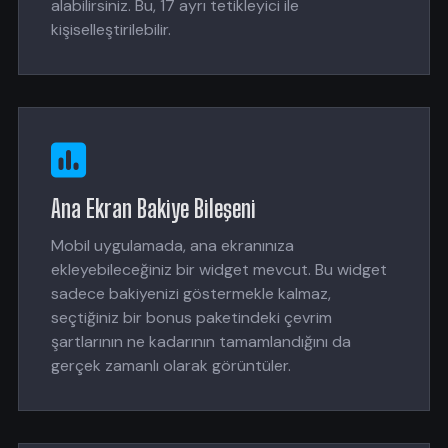
alabilirsiniz. Bu, 17 ayrı tetikleyici ile
kişiselleştirilebilir.
Ana Ekran Bakiye Bileşeni
Mobil uygulamada, ana ekranınıza
ekleyebileceğiniz bir widget mevcut. Bu widget
sadece bakiyenizi göstermekle kalmaz,
seçtiğiniz bir bonus paketindeki çevrim
şartlarının ne kadarının tamamlandığını da
gerçek zamanlı olarak görüntüler.