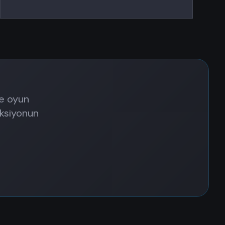
ve oyun
eksiyonun