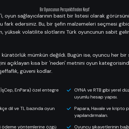
Bir Oyuncunun Perspektifinden Keşif
'i, oyun sağlayıcılarının basit bir listesi olarak görürs
u fark edersiniz. Bu, bir şefin malzemeleri seçmesi gibidi
orm, yüksek volatilite slotlarını Türk oyuncunun sabit gel
r küratörlük mümkün değildi. Bugün ise, oyuncu her bir 
ini açıklayan kısa bir 'neden' metnini oyun kategorisind
effaflık, güveni kodlar.
 (İşCep, EnPara) özel entegre
OYNA ve RTB gibi yerel düze
uyumlu hesap yapısı.
rkçe dil ve TL bazında oyun
Papara, Havale ve kripto pa
yapılandırmaları.
eki ödeme yöntemlerine özgü
Oyuncu şikayetlerinin bağ