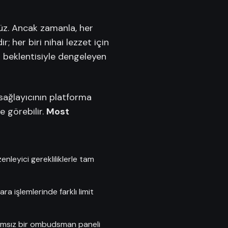
ünüz. Ancak zamanla, her
r; her biri nihai lezzet için
ir beklentisiyle dengeleyen
sağlayıcının platforma
e görebilir.
Most
nleyici gerekliliklerle tam
ra işlemlerinde farklı limit
ımsız bir ombudsman paneli