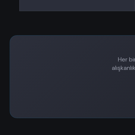
Her bi
alışkanl