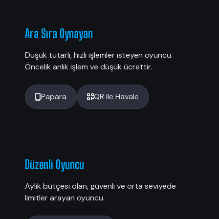
Ara Sıra Oynayan
Düşük tutarlı, hızlı işlemler isteyen oyuncu.
Öncelik anlık işlem ve düşük ücrettir.
Papara
QR ile Havale
Düzenli Oyuncu
Aylık bütçesi olan, güvenli ve orta seviyede
limitler arayan oyuncu.