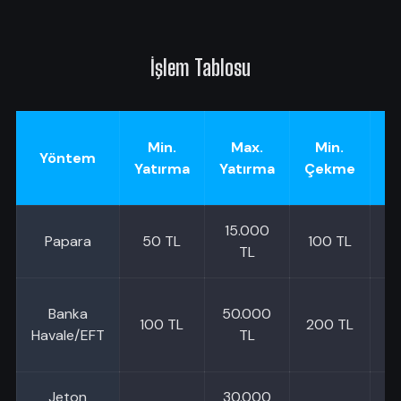
İşlem Tablosu
Min.
Max.
Min.
Yöntem
Yatırma
Yatırma
Çekme
(
15.000
Papara
50 TL
100 TL
15
TL
Banka
50.000
100 TL
200 TL
2
Havale/EFT
TL
Jeton
30.000