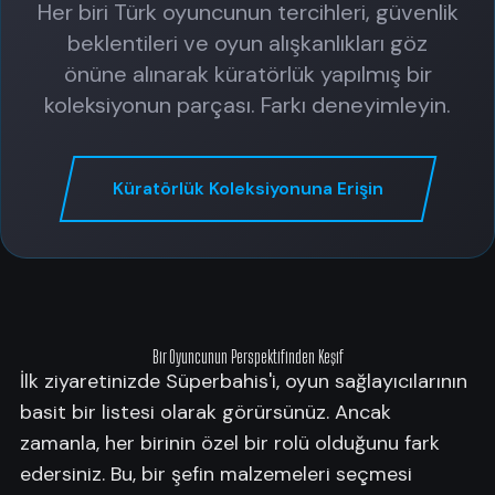
Her biri Türk oyuncunun tercihleri, güvenlik
beklentileri ve oyun alışkanlıkları göz
önüne alınarak küratörlük yapılmış bir
koleksiyonun parçası. Farkı deneyimleyin.
Küratörlük Koleksiyonuna Erişin
Bir Oyuncunun Perspektifinden Keşif
İlk ziyaretinizde Süperbahis'i, oyun sağlayıcılarının
basit bir listesi olarak görürsünüz. Ancak
zamanla, her birinin özel bir rolü olduğunu fark
edersiniz. Bu, bir şefin malzemeleri seçmesi