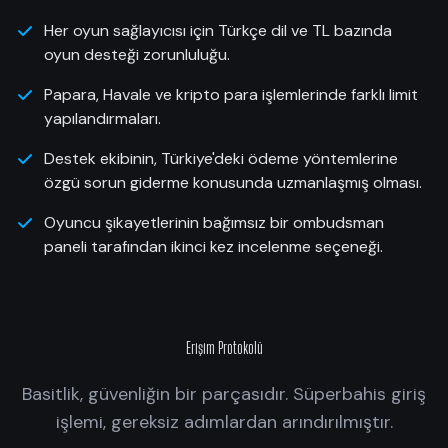
Her oyun sağlayıcısı için Türkçe dil ve TL bazında
oyun desteği zorunluluğu.
Papara, Havale ve kripto para işlemlerinde farklı limit
yapılandırmaları.
Destek ekibinin, Türkiye'deki ödeme yöntemlerine
özgü sorun giderme konusunda uzmanlaşmış olması.
Oyuncu şikayetlerinin bağımsız bir ombudsman
paneli tarafından ikinci kez incelenme seçeneği.
Erişim Protokolü
Basitlik, güvenliğin bir parçasıdır. Süperbahis giriş
işlemi, gereksiz adımlardan arındırılmıştır.