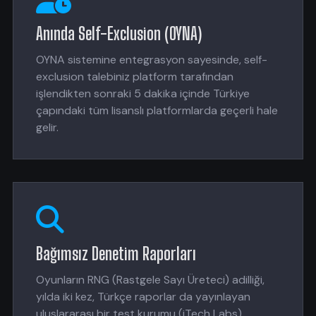
Anında Self-Exclusion (OYNA)
OYNA sistemine entegrasyon sayesinde, self-
exclusion talebiniz platform tarafından
işlendikten sonraki 5 dakika içinde Türkiye
çapındaki tüm lisanslı platformlarda geçerli hale
gelir.
Bağımsız Denetim Raporları
Oyunların RNG (Rastgele Sayı Üreteci) adilliği,
yılda iki kez, Türkçe raporlar da yayınlayan
uluslararası bir test kurumu (iTech Labs)