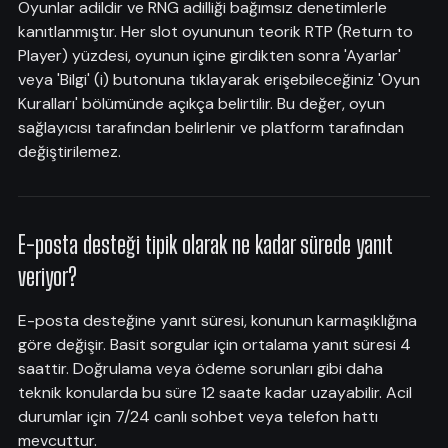
Oyunlar adildir ve RNG adilliği bağımsız denetimlerle
kanıtlanmıştır. Her slot oyununun teorik RTP (Return to
Player) yüzdesi, oyunun içine girdikten sonra 'Ayarlar'
veya 'Bilgi' (i) butonuna tıklayarak erişebileceğiniz 'Oyun
Kuralları' bölümünde açıkça belirtilir. Bu değer, oyun
sağlayıcısı tarafından belirlenir ve platform tarafından
değiştirilemez.
E-posta desteği tipik olarak ne kadar sürede yanıt
veriyor?
E-posta desteğine yanıt süresi, konunun karmaşıklığına
göre değişir. Basit sorgular için ortalama yanıt süresi 4
saattir. Doğrulama veya ödeme sorunları gibi daha
teknik konularda bu süre 12 saate kadar uzayabilir. Acil
durumlar için 7/24 canlı sohbet veya telefon hattı
mevcuttur.