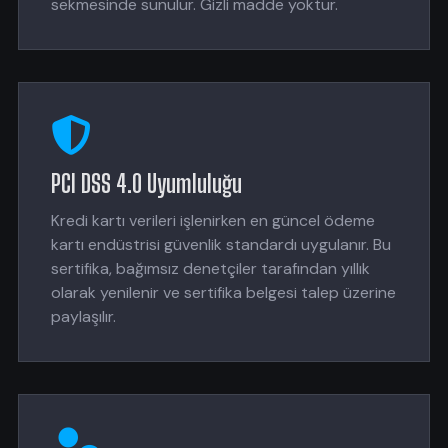
sekmesinde sunulur. Gizli madde yoktur.
PCI DSS 4.0 Uyumluluğu
Kredi kartı verileri işlenirken en güncel ödeme
kartı endüstrisi güvenlik standardı uygulanır. Bu
sertifika, bağımsız denetçiler tarafından yıllık
olarak yenilenir ve sertifika belgesi talep üzerine
paylaşılır.