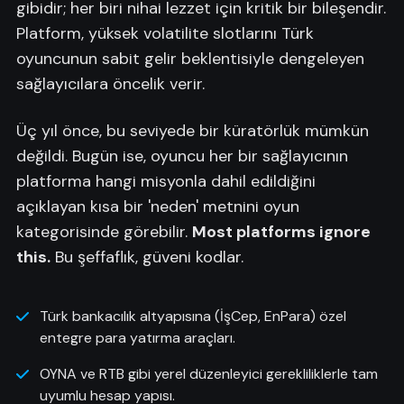
gibidir; her biri nihai lezzet için kritik bir bileşendir.
Platform, yüksek volatilite slotlarını Türk
oyuncunun sabit gelir beklentisiyle dengeleyen
sağlayıcılara öncelik verir.
Üç yıl önce, bu seviyede bir küratörlük mümkün
değildi. Bugün ise, oyuncu her bir sağlayıcının
platforma hangi misyonla dahil edildiğini
açıklayan kısa bir 'neden' metnini oyun
kategorisinde görebilir.
Most platforms ignore
this.
Bu şeffaflık, güveni kodlar.
Türk bankacılık altyapısına (İşCep, EnPara) özel
entegre para yatırma araçları.
OYNA ve RTB gibi yerel düzenleyici gerekliliklerle tam
uyumlu hesap yapısı.