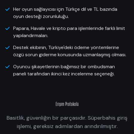
Her oyun sağlayıcısı için Türkçe dil ve TL bazında
oyun desteği zorunluluğu.
Papara, Havale ve kripto para işlemlerinde farklı limit
yapılandırmaları.
Destek ekibinin, Türkiye'deki ödeme yöntemlerine
özgü sorun giderme konusunda uzmanlaşmış olması.
Oyuncu şikayetlerinin bağımsız bir ombudsman
paneli tarafından ikinci kez incelenme seçeneği.
Erişim Protokolü
Basitlik, güvenliğin bir parçasıdır. Süperbahis giriş
işlemi, gereksiz adımlardan arındırılmıştır.