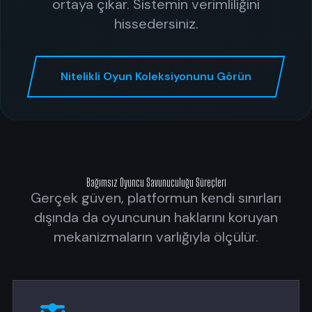
ortaya çıkar. Sistemin verimliliğini
hissedersiniz.
Nitelikli Oyun Koleksiyonunu Görün
Bağımsız Oyuncu Savunuculuğu Süreçleri
Gerçek güven, platformun kendi sınırları
dışında da oyuncunun haklarını koruyan
mekanizmaların varlığıyla ölçülür.