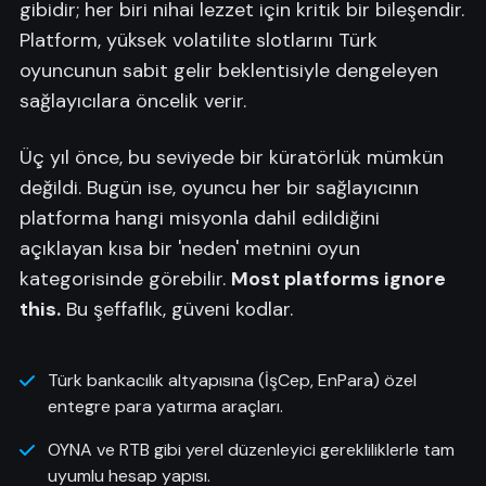
gibidir; her biri nihai lezzet için kritik bir bileşendir.
Platform, yüksek volatilite slotlarını Türk
oyuncunun sabit gelir beklentisiyle dengeleyen
sağlayıcılara öncelik verir.
Üç yıl önce, bu seviyede bir küratörlük mümkün
değildi. Bugün ise, oyuncu her bir sağlayıcının
platforma hangi misyonla dahil edildiğini
açıklayan kısa bir 'neden' metnini oyun
kategorisinde görebilir.
Most platforms ignore
this.
Bu şeffaflık, güveni kodlar.
Türk bankacılık altyapısına (İşCep, EnPara) özel
entegre para yatırma araçları.
OYNA ve RTB gibi yerel düzenleyici gerekliliklerle tam
uyumlu hesap yapısı.