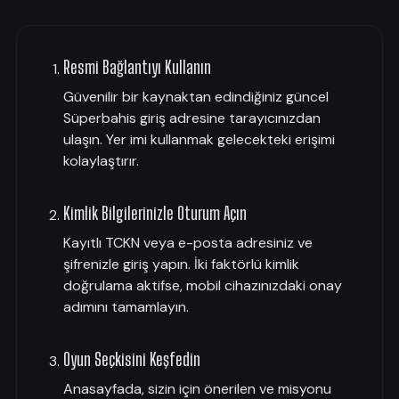
Resmi Bağlantıyı Kullanın
Güvenilir bir kaynaktan edindiğiniz güncel
Süperbahis giriş adresine tarayıcınızdan
ulaşın. Yer imi kullanmak gelecekteki erişimi
kolaylaştırır.
Kimlik Bilgilerinizle Oturum Açın
Kayıtlı TCKN veya e-posta adresiniz ve
şifrenizle giriş yapın. İki faktörlü kimlik
doğrulama aktifse, mobil cihazınızdaki onay
adımını tamamlayın.
Oyun Seçkisini Keşfedin
Anasayfada, sizin için önerilen ve misyonu