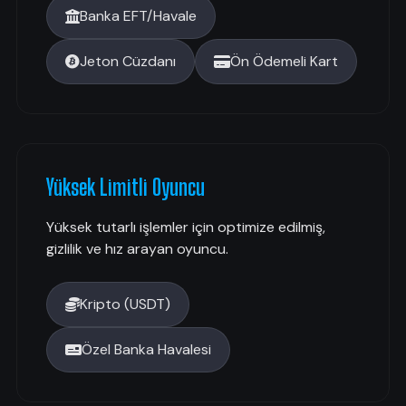
Banka EFT/Havale
Jeton Cüzdanı
Ön Ödemeli Kart
Yüksek Limitli Oyuncu
Yüksek tutarlı işlemler için optimize edilmiş,
gizlilik ve hız arayan oyuncu.
Kripto (USDT)
Özel Banka Havalesi