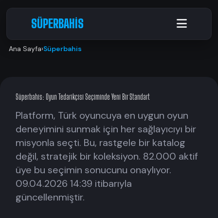
Ana İçeriğe Geç
SÜPERBAHİS
Ana Sayfa
›
Süperbahis
Süperbahis: Oyun Tedarikçisi Seçiminde Yeni Bir Standart
Platform, Türk oyuncuya en uygun oyun
deneyimini sunmak için her sağlayıcıyı bir
misyonla seçti. Bu, rastgele bir katalog
değil, stratejik bir koleksiyon. 82.000 aktif
üye bu seçimin sonucunu onaylıyor.
09.04.2026 14:39
itibarıyla
güncellenmiştir.