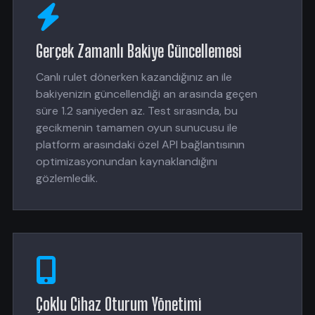
Gerçek Zamanlı Bakiye Güncellemesi
Canlı rulet dönerken kazandığınız an ile
bakiyenizin güncellendiği an arasında geçen
süre 1.2 saniyeden az. Test sırasında, bu
gecikmenin tamamen oyun sunucusu ile
platform arasındaki özel API bağlantısının
optimizasyonundan kaynaklandığını
gözlemledik.
Çoklu Cihaz Oturum Yönetimi