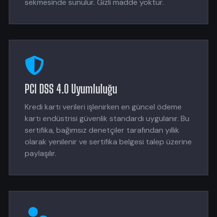
sekmesinde sunulur. Gizli madde yoktur.
PCI DSS 4.0 Uyumluluğu
Kredi kartı verileri işlenirken en güncel ödeme
kartı endüstrisi güvenlik standardı uygulanır. Bu
sertifika, bağımsız denetçiler tarafından yıllık
olarak yenilenir ve sertifika belgesi talep üzerine
paylaşılır.