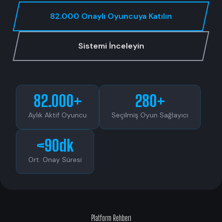
82.000 Onaylı Oyuncuya Katılın
Sistemi İnceleyin
82.000+
280+
Aylık Aktif Oyuncu
Seçilmiş Oyun Sağlayıcı
<90dk
Ort. Onay Süresi
Platform Rehberi