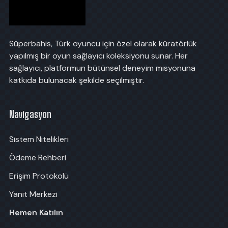
Süperbahis, Türk oyuncu için özel olarak küratörlük
yapılmış bir oyun sağlayıcı koleksiyonu sunar. Her
sağlayıcı, platformun bütünsel deneyim misyonuna
katkıda bulunacak şekilde seçilmiştir.
Navigasyon
Sistem Nitelikleri
Ödeme Rehberi
Erişim Protokolü
Yanıt Merkezi
Hemen Katılın