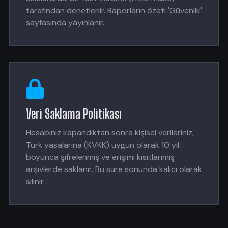
tarafından denetlenir. Raporların özeti 'Güvenlik'
sayfasında yayınlanır.
Veri Saklama Politikası
Hesabınız kapandıktan sonra kişisel verileriniz,
Türk yasalarına (KVKK) uygun olarak 10 yıl
boyunca şifrelenmiş ve erişimi kısıtlanmış
arşivlerde saklanır. Bu süre sonunda kalıcı olarak
silinir.