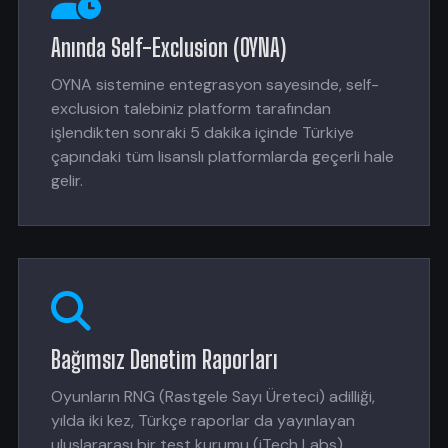
Anında Self-Exclusion (OYNA)
OYNA sistemine entegrasyon sayesinde, self-
exclusion talebiniz platform tarafından
işlendikten sonraki 5 dakika içinde Türkiye
çapındaki tüm lisanslı platformlarda geçerli hale
gelir.
Bağımsız Denetim Raporları
Oyunların RNG (Rastgele Sayı Üreteci) adilliği,
yılda iki kez, Türkçe raporlar da yayınlayan
uluslararası bir test kurumu (iTech Labs)