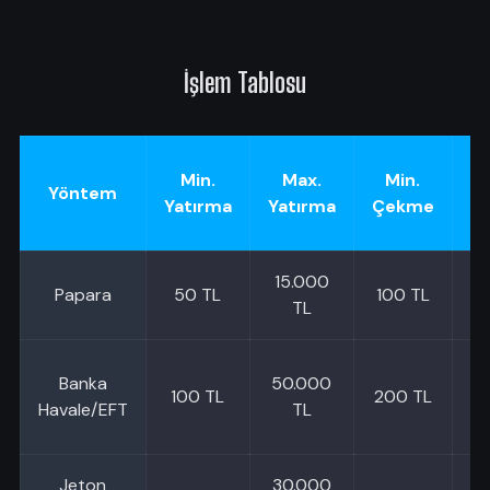
İşlem Tablosu
Min.
Max.
Min.
Yöntem
Yatırma
Yatırma
Çekme
(
15.000
Papara
50 TL
100 TL
15
TL
Banka
50.000
100 TL
200 TL
2
Havale/EFT
TL
Jeton
30.000