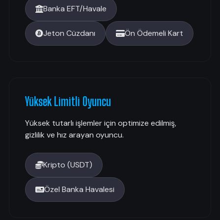
Banka EFT/Havale
Jeton Cüzdanı
Ön Ödemeli Kart
Yüksek Limitli Oyuncu
Yüksek tutarlı işlemler için optimize edilmiş,
gizlilik ve hız arayan oyuncu.
Kripto (USDT)
Özel Banka Havalesi