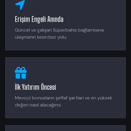
Erişim Engeli Anında
Güncel ve çalışan Süperbahis bağlantısına
ulaşmanın kesintisiz yolu.
İlk Yatırım Öncesi
Mevcut bonusların şeffaf şartları ve en yüksek
değeri nasıl alacağınız.