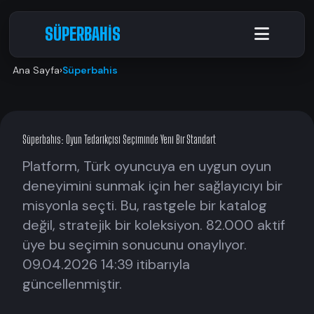
Ana İçeriğe Geç
SÜPERBAHİS
Ana Sayfa
›
Süperbahis
Süperbahis: Oyun Tedarikçisi Seçiminde Yeni Bir Standart
Platform, Türk oyuncuya en uygun oyun
deneyimini sunmak için her sağlayıcıyı bir
misyonla seçti. Bu, rastgele bir katalog
değil, stratejik bir koleksiyon. 82.000 aktif
üye bu seçimin sonucunu onaylıyor.
09.04.2026 14:39
itibarıyla
güncellenmiştir.