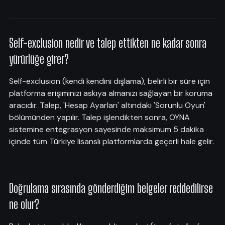
Self-exclusion nedir ve talep ettikten ne kadar sonra
yürürlüğe girer?
Self-exclusion (kendi kendini dışlama), belirli bir süre için
platforma erişiminizi askıya almanızı sağlayan bir koruma
aracıdır. Talep, 'Hesap Ayarları' altındaki 'Sorunlu Oyun'
bölümünden yapılır. Talep işlendikten sonra, OYNA
sistemine entegrasyon sayesinde maksimum 5 dakika
içinde tüm Türkiye lisanslı platformlarda geçerli hale gelir.
Doğrulama sırasında gönderdiğim belgeler reddedilirse
ne olur?