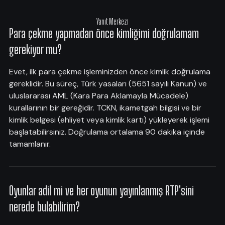
Yanıt Merkezi
Para çekme yapmadan önce kimliğimi doğrulamam
gerekiyor mu?
Evet, ilk para çekme işleminizden önce kimlik doğrulama
gereklidir. Bu süreç, Türk yasaları (5651 sayılı Kanun) ve
uluslararası AML (Kara Para Aklamayla Mücadele)
kurallarının bir gereğidir. TCKN, ikametgah bilgisi ve bir
kimlik belgesi (ehliyet veya kimlik kartı) yükleyerek işlemi
başlatabilirsiniz. Doğrulama ortalama 90 dakika içinde
tamamlanır.
Oyunlar adil mi ve her oyunun yayınlanmış RTP'sini
nerede bulabilirim?