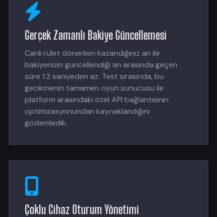
Gerçek Zamanlı Bakiye Güncellemesi
Canlı rulet dönerken kazandığınız an ile
bakiyenizin güncellendiği an arasında geçen
süre 1.2 saniyeden az. Test sırasında, bu
gecikmenin tamamen oyun sunucusu ile
platform arasındaki özel API bağlantısının
optimizasyonundan kaynaklandığını
gözlemledik.
Çoklu Cihaz Oturum Yönetimi