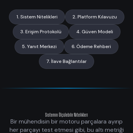
1. Sistem Nitelikleri
2. Platform Kılavuzu
3. Erişim Protokolü
4. Güven Modeli
5. Yanıt Merkezi
6. Ödeme Rehberi
7. İlave Bağlantılar
Sistemin Ölçülebilir Nitelikleri
Bir mühendisin bir motoru parçalara ayırıp
her parçayı test etmesi gibi, bu altı metriği