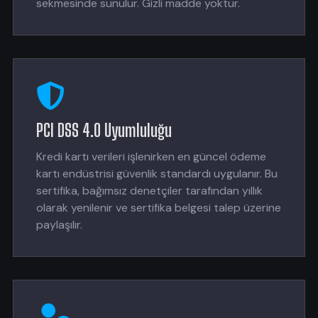
sekmesinde sunulur. Gizli madde yoktur.
PCI DSS 4.0 Uyumluluğu
Kredi kartı verileri işlenirken en güncel ödeme
kartı endüstrisi güvenlik standardı uygulanır. Bu
sertifika, bağımsız denetçiler tarafından yıllık
olarak yenilenir ve sertifika belgesi talep üzerine
paylaşılır.