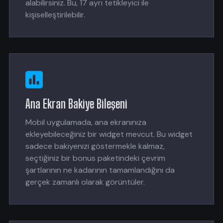
alabilirsiniz. Bu, 17 ayrı tetikleyici ile
kişiselleştirilebilir.
Ana Ekran Bakiye Bileşeni
Mobil uygulamada, ana ekranınıza
ekleyebileceğiniz bir widget mevcut. Bu widget
sadece bakiyenizi göstermekle kalmaz,
seçtiğiniz bir bonus paketindeki çevrim
şartlarının ne kadarının tamamlandığını da
gerçek zamanlı olarak görüntüler.