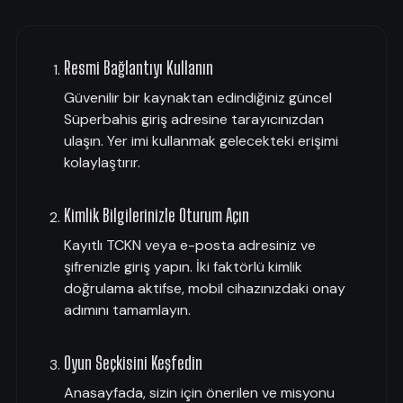
Resmi Bağlantıyı Kullanın
Güvenilir bir kaynaktan edindiğiniz güncel
Süperbahis giriş adresine tarayıcınızdan
ulaşın. Yer imi kullanmak gelecekteki erişimi
kolaylaştırır.
Kimlik Bilgilerinizle Oturum Açın
Kayıtlı TCKN veya e-posta adresiniz ve
şifrenizle giriş yapın. İki faktörlü kimlik
doğrulama aktifse, mobil cihazınızdaki onay
adımını tamamlayın.
Oyun Seçkisini Keşfedin
Anasayfada, sizin için önerilen ve misyonu