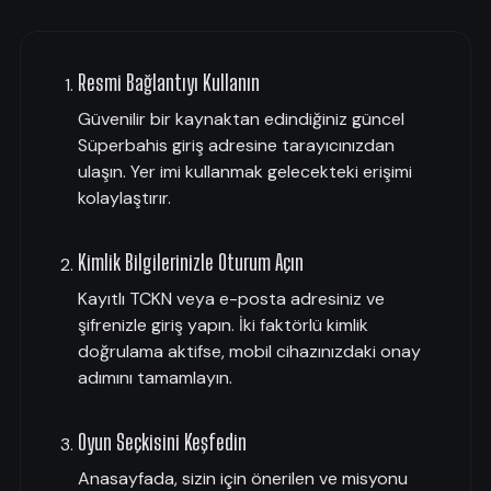
Resmi Bağlantıyı Kullanın
Güvenilir bir kaynaktan edindiğiniz güncel
Süperbahis giriş adresine tarayıcınızdan
ulaşın. Yer imi kullanmak gelecekteki erişimi
kolaylaştırır.
Kimlik Bilgilerinizle Oturum Açın
Kayıtlı TCKN veya e-posta adresiniz ve
şifrenizle giriş yapın. İki faktörlü kimlik
doğrulama aktifse, mobil cihazınızdaki onay
adımını tamamlayın.
Oyun Seçkisini Keşfedin
Anasayfada, sizin için önerilen ve misyonu