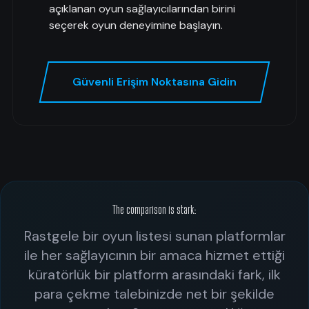
açıklanan oyun sağlayıcılarından birini
seçerek oyun deneyimine başlayın.
Güvenli Erişim Noktasına Gidin
The comparison is stark:
Rastgele bir oyun listesi sunan platformlar
ile her sağlayıcının bir amaca hizmet ettiği
küratörlük bir platform arasındaki fark, ilk
para çekme talebinizde net bir şekilde