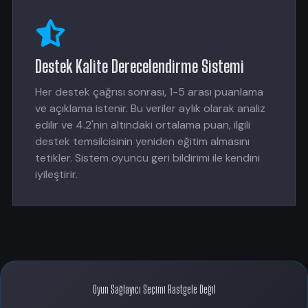
Destek Kalite Derecelendirme Sistemi
Her destek çağrısı sonrası, 1-5 arası puanlama
ve açıklama istenir. Bu veriler aylık olarak analiz
edilir ve 4.2'nin altındaki ortalama puan, ilgili
destek temsilcisinin yeniden eğitim almasını
tetikler. Sistem oyuncu geri bildirimi ile kendini
iyileştirir.
Oyun Sağlayıcı Seçimi Rastgele Değil