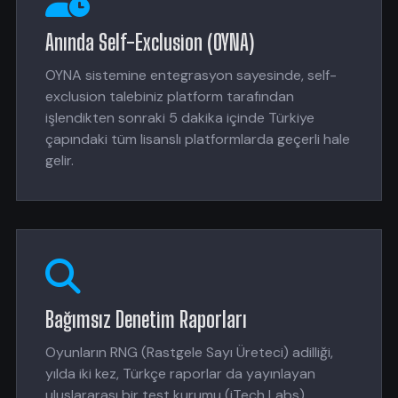
Anında Self-Exclusion (OYNA)
OYNA sistemine entegrasyon sayesinde, self-
exclusion talebiniz platform tarafından
işlendikten sonraki 5 dakika içinde Türkiye
çapındaki tüm lisanslı platformlarda geçerli hale
gelir.
Bağımsız Denetim Raporları
Oyunların RNG (Rastgele Sayı Üreteci) adilliği,
yılda iki kez, Türkçe raporlar da yayınlayan
uluslararası bir test kurumu (iTech Labs)