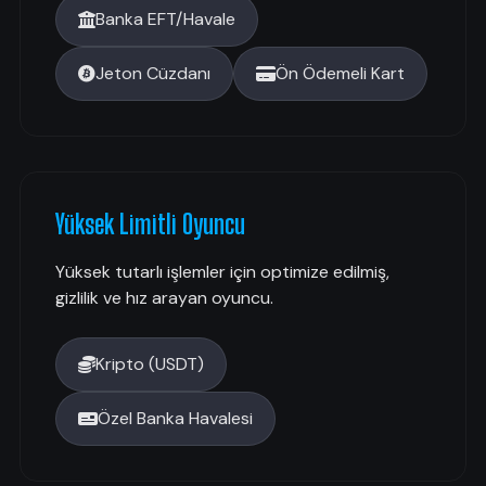
Banka EFT/Havale
Jeton Cüzdanı
Ön Ödemeli Kart
Yüksek Limitli Oyuncu
Yüksek tutarlı işlemler için optimize edilmiş,
gizlilik ve hız arayan oyuncu.
Kripto (USDT)
Özel Banka Havalesi