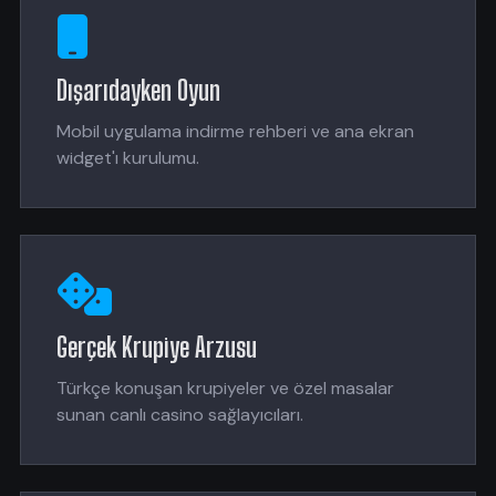
Dışarıdayken Oyun
Mobil uygulama indirme rehberi ve ana ekran
widget'ı kurulumu.
Gerçek Krupiye Arzusu
Türkçe konuşan krupiyeler ve özel masalar
sunan canlı casino sağlayıcıları.