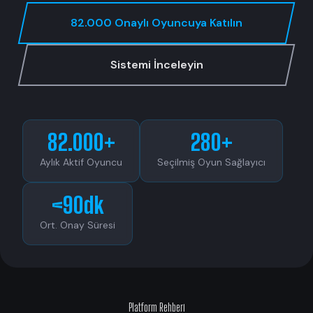
82.000 Onaylı Oyuncuya Katılın
Sistemi İnceleyin
82.000+
280+
Aylık Aktif Oyuncu
Seçilmiş Oyun Sağlayıcı
<90dk
Ort. Onay Süresi
Platform Rehberi