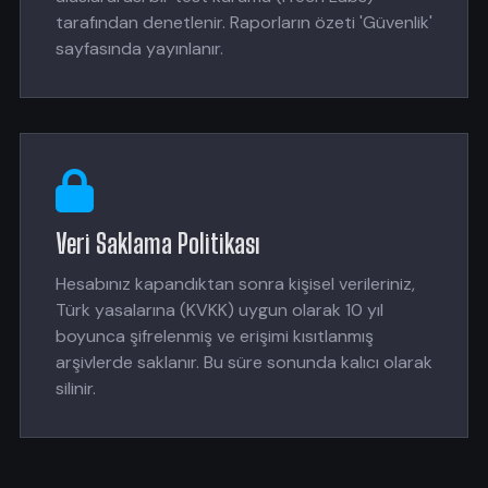
tarafından denetlenir. Raporların özeti 'Güvenlik'
sayfasında yayınlanır.
Veri Saklama Politikası
Hesabınız kapandıktan sonra kişisel verileriniz,
Türk yasalarına (KVKK) uygun olarak 10 yıl
boyunca şifrelenmiş ve erişimi kısıtlanmış
arşivlerde saklanır. Bu süre sonunda kalıcı olarak
silinir.