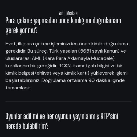
Yanıt Merkezi
Para çekme yapmadan önce kimliğimi doğrulamam
gerekiyor mu?
Evet, ilk para çekme işleminizden önce kimlik doğrulama
gereklidir. Bu süreç, Türk yasaları (5651 sayılı Kanun) ve
uluslararası AML (Kara Para Aklamayla Mücadele)
kurallarının bir gereğidir. TCKN, ikametgah bilgisi ve bir
kimlik belgesi (ehliyet veya kimlik kartı) yükleyerek işlemi
başlatabilirsiniz. Doğrulama ortalama 90 dakika içinde
tamamlanır.
Oyunlar adil mi ve her oyunun yayınlanmış RTP'sini
nerede bulabilirim?