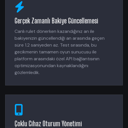
Gerçek Zamanlı Bakiye Güncellemesi
Canlı rulet dönerken kazandığınız an ile
bakiyenizin güncellendiği an arasında geçen
süre 1.2 saniyeden az. Test sırasında, bu
gecikmenin tamamen oyun sunucusu ile
platform arasındaki özel API bağlantısının
optimizasyonundan kaynaklandığını
gözlemledik.
Çoklu Cihaz Oturum Yönetimi