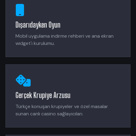
Dışarıdayken Oyun
Mobil uygulama indirme rehberi ve ana ekran
widget'ı kurulumu.
Gerçek Krupiye Arzusu
Türkçe konuşan krupiyeler ve özel masalar
sunan canlı casino sağlayıcıları.