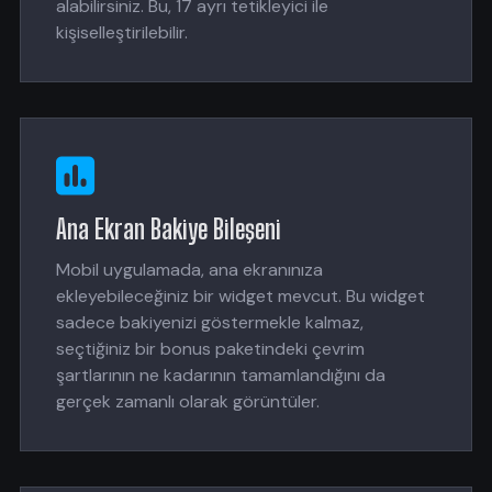
alabilirsiniz. Bu, 17 ayrı tetikleyici ile
kişiselleştirilebilir.
Ana Ekran Bakiye Bileşeni
Mobil uygulamada, ana ekranınıza
ekleyebileceğiniz bir widget mevcut. Bu widget
sadece bakiyenizi göstermekle kalmaz,
seçtiğiniz bir bonus paketindeki çevrim
şartlarının ne kadarının tamamlandığını da
gerçek zamanlı olarak görüntüler.