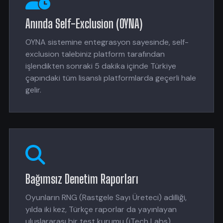
Anında Self-Exclusion (OYNA)
OYNA sistemine entegrasyon sayesinde, self-
exclusion talebiniz platform tarafından
işlendikten sonraki 5 dakika içinde Türkiye
çapındaki tüm lisanslı platformlarda geçerli hale
gelir.
Bağımsız Denetim Raporları
Oyunların RNG (Rastgele Sayı Üreteci) adilliği,
yılda iki kez, Türkçe raporlar da yayınlayan
uluslararası bir test kurumu (iTech Labs)