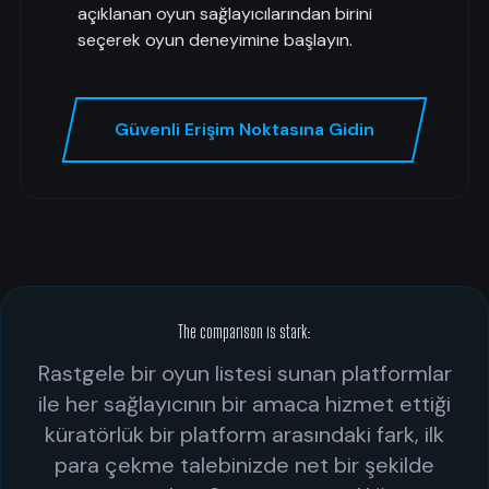
açıklanan oyun sağlayıcılarından birini
seçerek oyun deneyimine başlayın.
Güvenli Erişim Noktasına Gidin
The comparison is stark:
Rastgele bir oyun listesi sunan platformlar
ile her sağlayıcının bir amaca hizmet ettiği
küratörlük bir platform arasındaki fark, ilk
para çekme talebinizde net bir şekilde