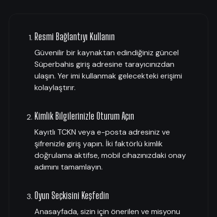
Resmi Bağlantıyı Kullanın
Güvenilir bir kaynaktan edindiğiniz güncel
Süperbahis giriş adresine tarayıcınızdan
ulaşın. Yer imi kullanmak gelecekteki erişimi
kolaylaştırır.
Kimlik Bilgilerinizle Oturum Açın
Kayıtlı TCKN veya e-posta adresiniz ve
şifrenizle giriş yapın. İki faktörlü kimlik
doğrulama aktifse, mobil cihazınızdaki onay
adımını tamamlayın.
Oyun Seçkisini Keşfedin
Anasayfada, sizin için önerilen ve misyonu