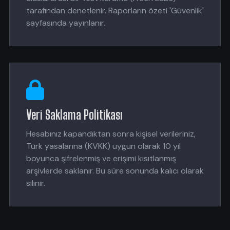
tarafından denetlenir. Raporların özeti 'Güvenlik'
sayfasında yayınlanır.
Veri Saklama Politikası
Hesabınız kapandıktan sonra kişisel verileriniz,
Türk yasalarına (KVKK) uygun olarak 10 yıl
boyunca şifrelenmiş ve erişimi kısıtlanmış
arşivlerde saklanır. Bu süre sonunda kalıcı olarak
silinir.