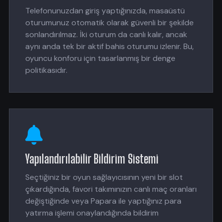
Telefonunuzdan giriş yaptığınızda, masaüstü
oturumunuz otomatik olarak güvenli bir şekilde
sonlandırılmaz. İki oturum da canlı kalır, ancak
aynı anda tek bir aktif bahis oturumu izlenir. Bu,
oyuncu konforu için tasarlanmış bir denge
politikasıdır.
Yapılandırılabilir Bildirim Sistemi
Seçtiğiniz bir oyun sağlayıcısının yeni bir slot
çıkardığında, favori takımınızın canlı maç oranları
değiştiğinde veya Papara ile yaptığınız para
yatırma işlemi onaylandığında bildirim