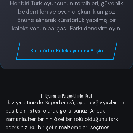
Her biri Türk oyuncunun tercihleri, güvenlik
beklentileri ve oyun alışkanlıkları göz
önüne alınarak küratörlük yapılmış bir
koleksiyonun parçası. Farkı deneyimleyin.
Küratörlük Koleksiyonuna Erişin
Bir Oyuncunun Perspektifinden Keşif
İlk ziyaretinizde Süperbahis'i, oyun sağlayıcılarının
basit bir listesi olarak görürsünüz. Ancak
zamanla, her birinin özel bir rolü olduğunu fark
edersiniz. Bu, bir şefin malzemeleri seçmesi