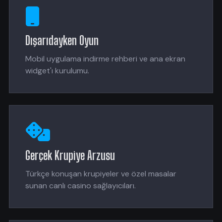
Dışarıdayken Oyun
Mobil uygulama indirme rehberi ve ana ekran
widget'ı kurulumu.
Gerçek Krupiye Arzusu
Türkçe konuşan krupiyeler ve özel masalar
sunan canlı casino sağlayıcıları.