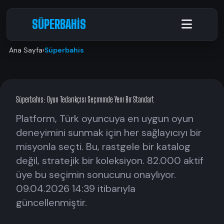
Ana İçeriğe Geç
SÜPERBAHİS
Ana Sayfa
›
Süperbahis
Süperbahis: Oyun Tedarikçisi Seçiminde Yeni Bir Standart
Platform, Türk oyuncuya en uygun oyun
deneyimini sunmak için her sağlayıcıyı bir
misyonla seçti. Bu, rastgele bir katalog
değil, stratejik bir koleksiyon. 82.000 aktif
üye bu seçimin sonucunu onaylıyor.
09.04.2026 14:39
itibarıyla
güncellenmiştir.