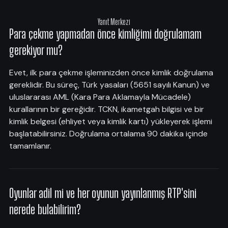
Yanıt Merkezi
Para çekme yapmadan önce kimliğimi doğrulamam
gerekiyor mu?
Evet, ilk para çekme işleminizden önce kimlik doğrulama
gereklidir. Bu süreç, Türk yasaları (5651 sayılı Kanun) ve
uluslararası AML (Kara Para Aklamayla Mücadele)
kurallarının bir gereğidir. TCKN, ikametgah bilgisi ve bir
kimlik belgesi (ehliyet veya kimlik kartı) yükleyerek işlemi
başlatabilirsiniz. Doğrulama ortalama 90 dakika içinde
tamamlanır.
Oyunlar adil mi ve her oyunun yayınlanmış RTP'sini
nerede bulabilirim?