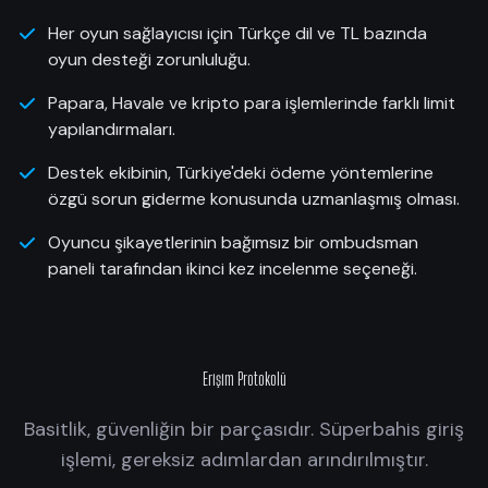
Her oyun sağlayıcısı için Türkçe dil ve TL bazında
oyun desteği zorunluluğu.
Papara, Havale ve kripto para işlemlerinde farklı limit
yapılandırmaları.
Destek ekibinin, Türkiye'deki ödeme yöntemlerine
özgü sorun giderme konusunda uzmanlaşmış olması.
Oyuncu şikayetlerinin bağımsız bir ombudsman
paneli tarafından ikinci kez incelenme seçeneği.
Erişim Protokolü
Basitlik, güvenliğin bir parçasıdır. Süperbahis giriş
işlemi, gereksiz adımlardan arındırılmıştır.