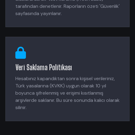
tarafından denetlenir. Raporların özeti 'Güvenlik'
sayfasında yayınlanır.
Veri Saklama Politikası
Hesabınız kapandıktan sonra kişisel verileriniz,
Türk yasalarına (KVKK) uygun olarak 10 yıl
boyunca şifrelenmiş ve erişimi kısıtlanmış
arşivlerde saklanır. Bu süre sonunda kalıcı olarak
silinir.