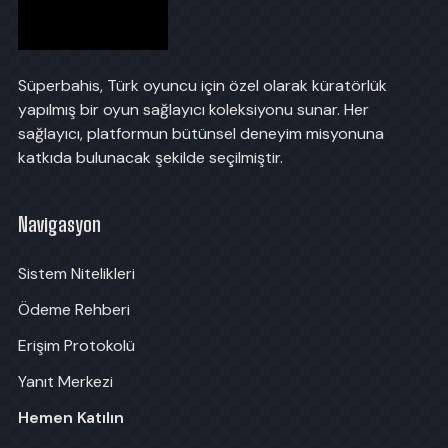
Süperbahis, Türk oyuncu için özel olarak küratörlük
yapılmış bir oyun sağlayıcı koleksiyonu sunar. Her
sağlayıcı, platformun bütünsel deneyim misyonuna
katkıda bulunacak şekilde seçilmiştir.
Navigasyon
Sistem Nitelikleri
Ödeme Rehberi
Erişim Protokolü
Yanıt Merkezi
Hemen Katılın