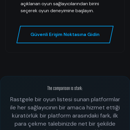
açıklanan oyun sağlayıcılarından birini
seçerek oyun deneyimine başlayın.
Güvenli Erişim Noktasına Gidin
The comparison is stark:
Rastgele bir oyun listesi sunan platformlar
ile her sağlayıcının bir amaca hizmet ettiği
küratörlük bir platform arasındaki fark, ilk
para çekme talebinizde net bir şekilde