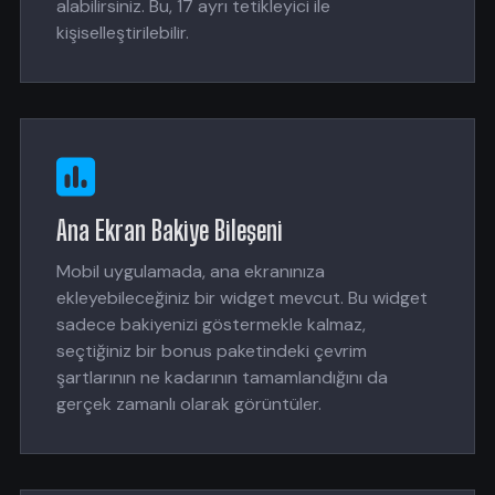
alabilirsiniz. Bu, 17 ayrı tetikleyici ile
kişiselleştirilebilir.
Ana Ekran Bakiye Bileşeni
Mobil uygulamada, ana ekranınıza
ekleyebileceğiniz bir widget mevcut. Bu widget
sadece bakiyenizi göstermekle kalmaz,
seçtiğiniz bir bonus paketindeki çevrim
şartlarının ne kadarının tamamlandığını da
gerçek zamanlı olarak görüntüler.