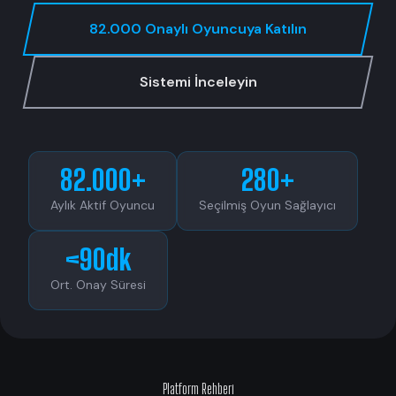
82.000 Onaylı Oyuncuya Katılın
Sistemi İnceleyin
82.000+
280+
Aylık Aktif Oyuncu
Seçilmiş Oyun Sağlayıcı
<90dk
Ort. Onay Süresi
Platform Rehberi