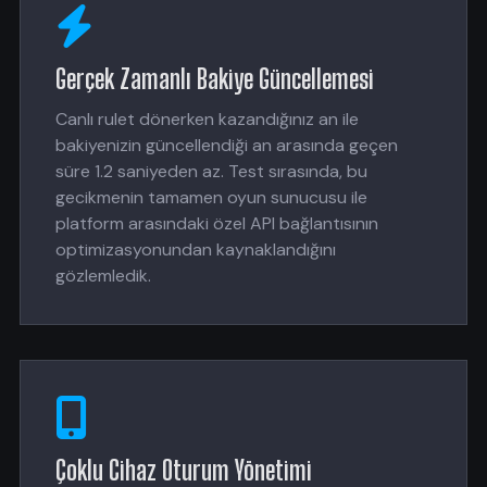
Gerçek Zamanlı Bakiye Güncellemesi
Canlı rulet dönerken kazandığınız an ile
bakiyenizin güncellendiği an arasında geçen
süre 1.2 saniyeden az. Test sırasında, bu
gecikmenin tamamen oyun sunucusu ile
platform arasındaki özel API bağlantısının
optimizasyonundan kaynaklandığını
gözlemledik.
Çoklu Cihaz Oturum Yönetimi