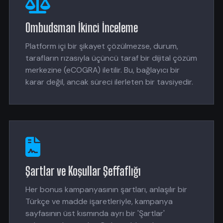
Ombudsman İkinci İnceleme
Platform içi bir şikayet çözülmezse, durum,
tarafların rızasıyla üçüncü taraf bir dijital çözüm
merkezine (eCOGRA) iletilir. Bu, bağlayıcı bir
karar değil, ancak süreci ilerleten bir tavsiyedir.
Şartlar ve Koşullar Şeffaflığı
Her bonus kampanyasının şartları, anlaşılır bir
Türkçe ve madde işaretleriyle, kampanya
sayfasının üst kısmında ayrı bir 'Şartlar'