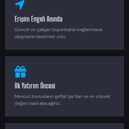
Erişim Engeli Anında
Güncel ve çalışan Süperbahis bağlantısına
ulaşmanın kesintisiz yolu.
İlk Yatırım Öncesi
Mevcut bonusların şeffaf şartları ve en yüksek
değeri nasıl alacağınız.