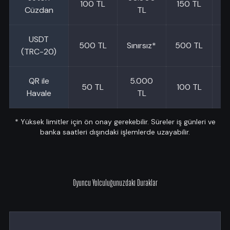
100 TL
150 TL
Cüzdan
TL
USDT
500 TL
Sınırsız*
500 TL
(TRC-20)
QR ile
5.000
50 TL
100 TL
15
Havale
TL
* Yüksek limitler için ön onay gerekebilir. Süreler iş günleri ve
banka saatleri dışındaki işlemlerde uzayabilir.
Oyuncu Yolculuğunuzdaki Duraklar