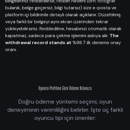
Belgeleriniz reddedilirse, reddin nedeni (örn: fotoğraf
bulanık, belge geçersiz, bilgi tutarsız) size e-posta ve
platform içi bildirimle detaylı olarak açıklanır. Düzeltilmiş
veya farklı bir belgeyi aynı ekran üzerinden tekrar
yükleyebilirsiniz. Reddedilme, hesabınızı otomatik olarak
kapatmaz, sadece para çekme işlemini askıya alır.
The
withdrawal record stands at
%98.7 ilk deneme onay
oranı.
Oyuncu Profiline Göre Ödeme Kılavuzu
Doğru ödeme yöntemi seçimi, oyun
deneyiminin verimliliğini belirler. İşte üç farklı
oyuncu tipi için öneriler: