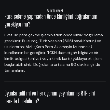
Yanıt Merkezi
Para çekme yapmadan önce kimliğimi doğrulamam
gerekiyor mu?
Evet, ilk para çekme işleminizden önce kimlik doğrulama
gereklidir. Bu süreç, Türk yasaları (5651 sayılı Kanun) ve
uluslararası AML (Kara Para Aklamayla Mücadele)
kurallarının bir gereğidir. TCKN, ikametgah bilgisi ve bir
kimlik belgesi (ehliyet veya kimlik kartı) yükleyerek işlemi
başlatabilirsiniz. Doğrulama ortalama 90 dakika içinde
tamamlanır.
Oyunlar adil mi ve her oyunun yayınlanmış RTP'sini
nerede bulabilirim?