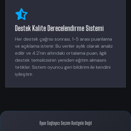
Destek Kalite Derecelendirme Sistemi
Her destek çağrısı sonrası, 1-5 arası puanlama
ve açıklama istenir. Bu veriler aylık olarak analiz
edilir ve 4.2'nin altındaki ortalama puan, ilgili
destek temsilcisinin yeniden eğitim almasını
tetikler. Sistem oyuncu geri bildirimi ile kendini
iyileştirir.
Oyun Sağlayıcı Seçimi Rastgele Değil