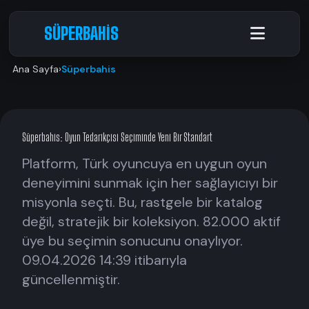
Ana İçeriğe Geç
SÜPERBAHİS
Ana Sayfa
›
Süperbahis
Süperbahis: Oyun Tedarikçisi Seçiminde Yeni Bir Standart
Platform, Türk oyuncuya en uygun oyun
deneyimini sunmak için her sağlayıcıyı bir
misyonla seçti. Bu, rastgele bir katalog
değil, stratejik bir koleksiyon. 82.000 aktif
üye bu seçimin sonucunu onaylıyor.
09.04.2026 14:39
itibarıyla
güncellenmiştir.