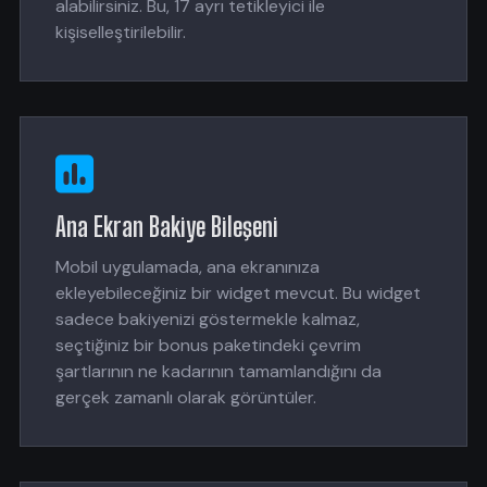
alabilirsiniz. Bu, 17 ayrı tetikleyici ile
kişiselleştirilebilir.
Ana Ekran Bakiye Bileşeni
Mobil uygulamada, ana ekranınıza
ekleyebileceğiniz bir widget mevcut. Bu widget
sadece bakiyenizi göstermekle kalmaz,
seçtiğiniz bir bonus paketindeki çevrim
şartlarının ne kadarının tamamlandığını da
gerçek zamanlı olarak görüntüler.