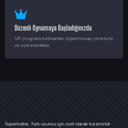
Düzenli Oynamaya Başladığınızda
VIP programı katmanları, kişisel hesap yöneticisi
ve özel etkinlikler.
Süperbahis, Türk oyuncu için özel olarak küratörlük