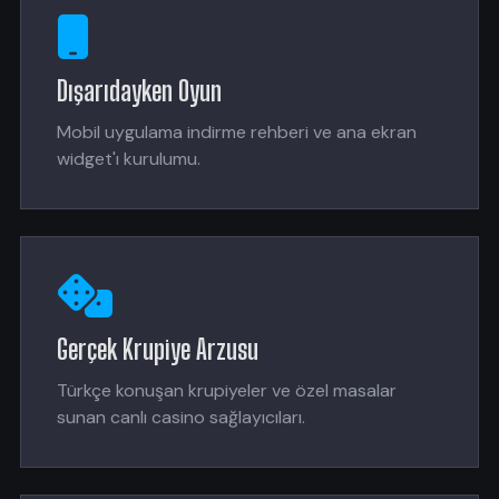
Dışarıdayken Oyun
Mobil uygulama indirme rehberi ve ana ekran
widget'ı kurulumu.
Gerçek Krupiye Arzusu
Türkçe konuşan krupiyeler ve özel masalar
sunan canlı casino sağlayıcıları.