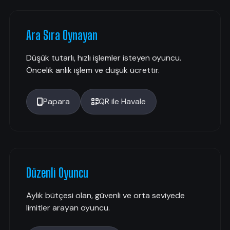
Ara Sıra Oynayan
Düşük tutarlı, hızlı işlemler isteyen oyuncu.
Öncelik anlık işlem ve düşük ücrettir.
Papara
QR ile Havale
Düzenli Oyuncu
Aylık bütçesi olan, güvenli ve orta seviyede
limitler arayan oyuncu.