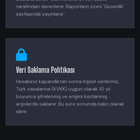
tarafından denetlenir. Raporların özeti 'Güvenlik'
sayfasında yayınlanır.
Veri Saklama Politikası
Hesabınız kapandıktan sonra kişisel verileriniz,
Türk yasalarına (KVKK) uygun olarak 10 yıl
boyunca şifrelenmiş ve erişimi kısıtlanmış
arşivlerde saklanır. Bu süre sonunda kalıcı olarak
silinir.