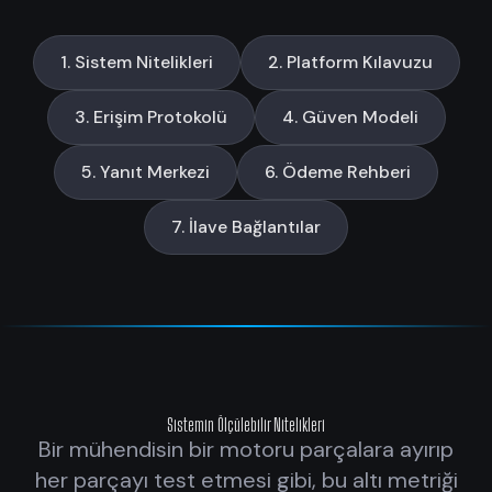
1. Sistem Nitelikleri
2. Platform Kılavuzu
3. Erişim Protokolü
4. Güven Modeli
5. Yanıt Merkezi
6. Ödeme Rehberi
7. İlave Bağlantılar
Sistemin Ölçülebilir Nitelikleri
Bir mühendisin bir motoru parçalara ayırıp
her parçayı test etmesi gibi, bu altı metriği