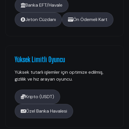
Banka EFT/Havale
Jeton Cüzdanı
Ön Ödemeli Kart
Yüksek Limitli Oyuncu
Yüksek tutarlı işlemler için optimize edilmiş,
gizlilik ve hız arayan oyuncu.
Kripto (USDT)
Özel Banka Havalesi