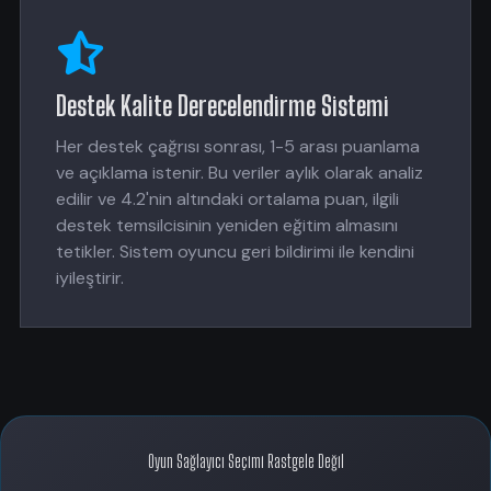
Destek Kalite Derecelendirme Sistemi
Her destek çağrısı sonrası, 1-5 arası puanlama
ve açıklama istenir. Bu veriler aylık olarak analiz
edilir ve 4.2'nin altındaki ortalama puan, ilgili
destek temsilcisinin yeniden eğitim almasını
tetikler. Sistem oyuncu geri bildirimi ile kendini
iyileştirir.
Oyun Sağlayıcı Seçimi Rastgele Değil