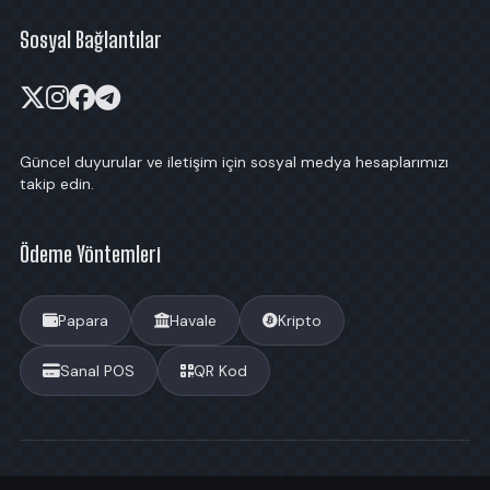
Sosyal Bağlantılar
Güncel duyurular ve iletişim için sosyal medya hesaplarımızı
takip edin.
Ödeme Yöntemleri
Papara
Havale
Kripto
Sanal POS
QR Kod
© 2026 Süperbahis. Tüm hakları saklıdır. 18+ | Lütfen sorumlu