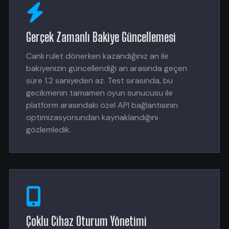
Gerçek Zamanlı Bakiye Güncellemesi
Canlı rulet dönerken kazandığınız an ile
bakiyenizin güncellendiği an arasında geçen
süre 1.2 saniyeden az. Test sırasında, bu
gecikmenin tamamen oyun sunucusu ile
platform arasındaki özel API bağlantısının
optimizasyonundan kaynaklandığını
gözlemledik.
Çoklu Cihaz Oturum Yönetimi