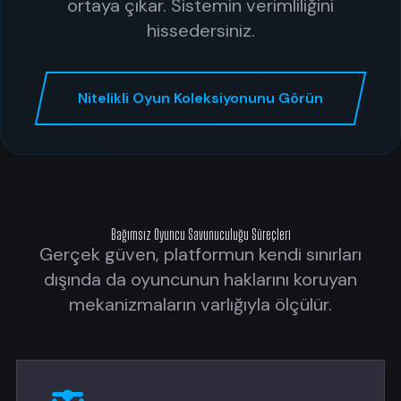
ortaya çıkar. Sistemin verimliliğini
hissedersiniz.
Nitelikli Oyun Koleksiyonunu Görün
Bağımsız Oyuncu Savunuculuğu Süreçleri
Gerçek güven, platformun kendi sınırları
dışında da oyuncunun haklarını koruyan
mekanizmaların varlığıyla ölçülür.