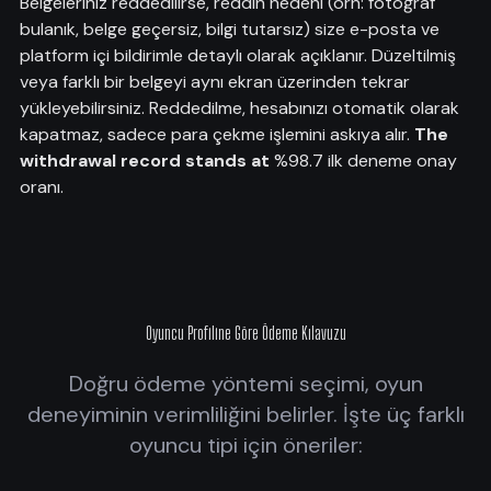
Belgeleriniz reddedilirse, reddin nedeni (örn: fotoğraf
bulanık, belge geçersiz, bilgi tutarsız) size e-posta ve
platform içi bildirimle detaylı olarak açıklanır. Düzeltilmiş
veya farklı bir belgeyi aynı ekran üzerinden tekrar
yükleyebilirsiniz. Reddedilme, hesabınızı otomatik olarak
kapatmaz, sadece para çekme işlemini askıya alır.
The
withdrawal record stands at
%98.7 ilk deneme onay
oranı.
Oyuncu Profiline Göre Ödeme Kılavuzu
Doğru ödeme yöntemi seçimi, oyun
deneyiminin verimliliğini belirler. İşte üç farklı
oyuncu tipi için öneriler: