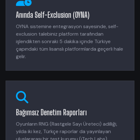
Anında Self-Exclusion (OYNA)
OYNA sistemine entegrasyon sayesinde, self-
exclusion talebiniz platform tarafından
işlendikten sonraki 5 dakika içinde Türkiye
çapındaki tüm lisanslı platformlarda geçerli hale
gelir.
Bağımsız Denetim Raporları
Oyunların RNG (Rastgele Sayı Üreteci) adilliği,
yılda iki kez, Türkçe raporlar da yayınlayan
uluslararası bir test kurumu (iTech Labs)