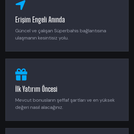
Erişim Engeli Anında
Güncel ve çalışan Süperbahis bağlantısına
ulaşmanın kesintisiz yolu.
İlk Yatırım Öncesi
Mevcut bonusların şeffaf şartları ve en yüksek
değeri nasıl alacağınız.