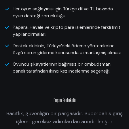
Her oyun sağlayıcısı için Türkçe dil ve TL bazında
oyun desteği zorunluluğu.
Papara, Havale ve kripto para işlemlerinde farklı limit
yapılandırmaları.
Destek ekibinin, Türkiye'deki ödeme yöntemlerine
özgü sorun giderme konusunda uzmanlaşmış olması.
Oyuncu şikayetlerinin bağımsız bir ombudsman
paneli tarafından ikinci kez incelenme seçeneği.
Erişim Protokolü
Basitlik, güvenliğin bir parçasıdır. Süperbahis giriş
işlemi, gereksiz adımlardan arındırılmıştır.