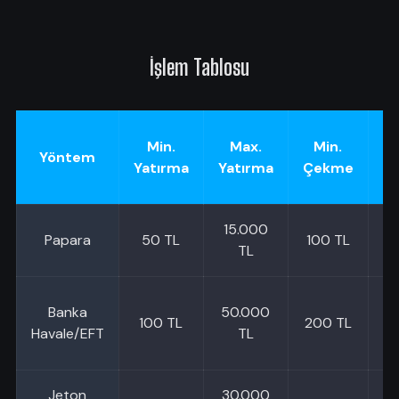
İşlem Tablosu
Min.
Max.
Min.
Yöntem
Yatırma
Yatırma
Çekme
(
15.000
Papara
50 TL
100 TL
15
TL
Banka
50.000
100 TL
200 TL
2
Havale/EFT
TL
Jeton
30.000