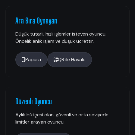
Ara Sıra Oynayan
Düşük tutarlı, hızlı işlemler isteyen oyuncu.
Öncelik anlık işlem ve düşük ücrettir.
Papara
QR ile Havale
Düzenli Oyuncu
Aylık bütçesi olan, güvenli ve orta seviyede
limitler arayan oyuncu.