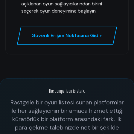
açıklanan oyun sağlayıcılarından birini
seçerek oyun deneyimine başlayın.
Güvenli Erişim Noktasına Gidin
The comparison is stark:
Rastgele bir oyun listesi sunan platformlar
ile her sağlayıcının bir amaca hizmet ettiği
küratörlük bir platform arasındaki fark, ilk
para çekme talebinizde net bir şekilde