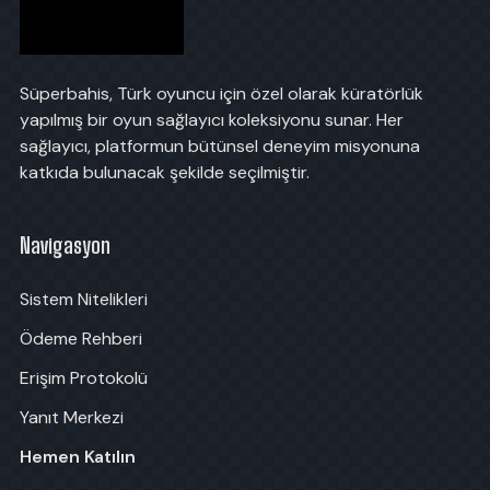
Süperbahis, Türk oyuncu için özel olarak küratörlük
yapılmış bir oyun sağlayıcı koleksiyonu sunar. Her
sağlayıcı, platformun bütünsel deneyim misyonuna
katkıda bulunacak şekilde seçilmiştir.
Navigasyon
Sistem Nitelikleri
Ödeme Rehberi
Erişim Protokolü
Yanıt Merkezi
Hemen Katılın