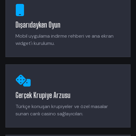
Dışarıdayken Oyun
Mobil uygulama indirme rehberi ve ana ekran
widget'ı kurulumu.
Gerçek Krupiye Arzusu
Türkçe konuşan krupiyeler ve özel masalar
sunan canlı casino sağlayıcıları.