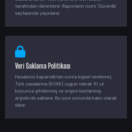
tarafından denetlenir. Raporların özeti 'Güvenlik'
sayfasında yayınlanır.
Veri Saklama Politikası
Hesabınız kapandıktan sonra kişisel verileriniz,
Türk yasalarına (KVKK) uygun olarak 10 yıl
boyunca şifrelenmiş ve erişimi kısıtlanmış
arşivlerde saklanır. Bu süre sonunda kalıcı olarak
silinir.