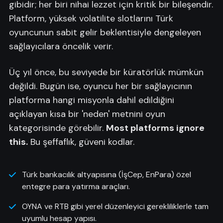
gibidir; her biri nihai lezzet için kritik bir bileşendir.
Platform, yüksek volatilite slotlarını Türk
oyuncunun sabit gelir beklentisiyle dengeleyen
sağlayıcılara öncelik verir.
Üç yıl önce, bu seviyede bir küratörlük mümkün
değildi. Bugün ise, oyuncu her bir sağlayıcının
platforma hangi misyonla dahil edildiğini
açıklayan kısa bir 'neden' metnini oyun
kategorisinde görebilir.
Most platforms ignore
this.
Bu şeffaflık, güveni kodlar.
Türk bankacılık altyapısına (İşCep, EnPara) özel
entegre para yatırma araçları.
OYNA ve RTB gibi yerel düzenleyici gerekliliklerle tam
uyumlu hesap yapısı.