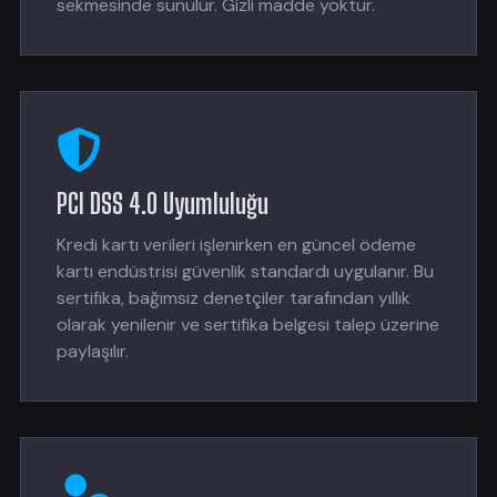
sekmesinde sunulur. Gizli madde yoktur.
PCI DSS 4.0 Uyumluluğu
Kredi kartı verileri işlenirken en güncel ödeme
kartı endüstrisi güvenlik standardı uygulanır. Bu
sertifika, bağımsız denetçiler tarafından yıllık
olarak yenilenir ve sertifika belgesi talep üzerine
paylaşılır.