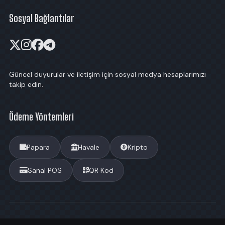
Sosyal Bağlantılar
Güncel duyurular ve iletişim için sosyal medya hesaplarımızı
takip edin.
Ödeme Yöntemleri
Papara
Havale
Kripto
Sanal POS
QR Kod
© 2026 Süperbahis. Tüm hakları saklıdır. 18+ | Lütfen sorumlu