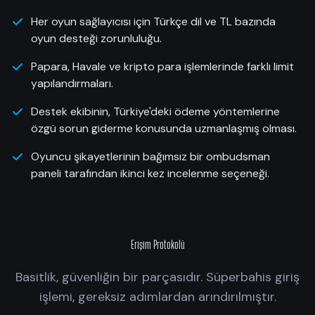
Her oyun sağlayıcısı için Türkçe dil ve TL bazında
oyun desteği zorunluluğu.
Papara, Havale ve kripto para işlemlerinde farklı limit
yapılandırmaları.
Destek ekibinin, Türkiye'deki ödeme yöntemlerine
özgü sorun giderme konusunda uzmanlaşmış olması.
Oyuncu şikayetlerinin bağımsız bir ombudsman
paneli tarafından ikinci kez incelenme seçeneği.
Erişim Protokolü
Basitlik, güvenliğin bir parçasıdır. Süperbahis giriş
işlemi, gereksiz adımlardan arındırılmıştır.