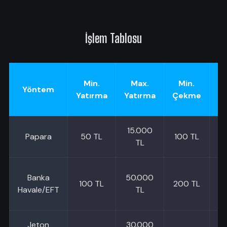
İşlem Tablosu
Min.
Max.
Min.
Yöntem
Yatırma
Yatırma
Çekme
(
15.000
Papara
50 TL
100 TL
15
TL
Banka
50.000
100 TL
200 TL
2
Havale/EFT
TL
Jeton
30.000