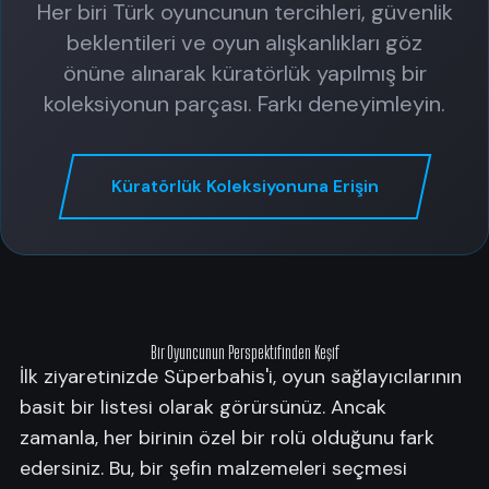
Her biri Türk oyuncunun tercihleri, güvenlik
beklentileri ve oyun alışkanlıkları göz
önüne alınarak küratörlük yapılmış bir
koleksiyonun parçası. Farkı deneyimleyin.
Küratörlük Koleksiyonuna Erişin
Bir Oyuncunun Perspektifinden Keşif
İlk ziyaretinizde Süperbahis'i, oyun sağlayıcılarının
basit bir listesi olarak görürsünüz. Ancak
zamanla, her birinin özel bir rolü olduğunu fark
edersiniz. Bu, bir şefin malzemeleri seçmesi