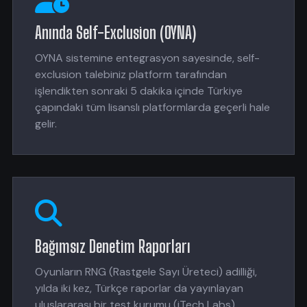
Anında Self-Exclusion (OYNA)
OYNA sistemine entegrasyon sayesinde, self-
exclusion talebiniz platform tarafından
işlendikten sonraki 5 dakika içinde Türkiye
çapındaki tüm lisanslı platformlarda geçerli hale
gelir.
Bağımsız Denetim Raporları
Oyunların RNG (Rastgele Sayı Üreteci) adilliği,
yılda iki kez, Türkçe raporlar da yayınlayan
uluslararası bir test kurumu (iTech Labs)