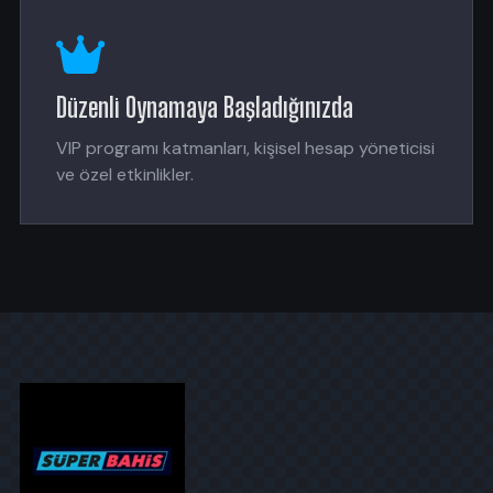
Düzenli Oynamaya Başladığınızda
VIP programı katmanları, kişisel hesap yöneticisi
ve özel etkinlikler.