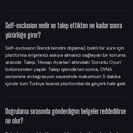
Self-exclusion nedir ve talep ettikten ne kadar sonra
yürürlüğe girer?
Self-exclusion (kendi kendini dışlama), belirli bir süre için
platforma erişiminizi askıya almanızı sağlayan bir koruma
aracıdır. Talep, 'Hesap Ayarları' altındaki 'Sorunlu Oyun'
bölümünden yapılır. Talep işlendikten sonra, OYNA
sistemine entegrasyon sayesinde maksimum 5 dakika
içinde tüm Türkiye lisanslı platformlarda geçerli hale gelir.
Doğrulama sırasında gönderdiğim belgeler reddedilirse
ne olur?