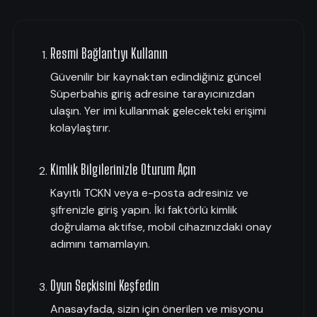
Resmi Bağlantıyı Kullanın
Güvenilir bir kaynaktan edindiğiniz güncel
Süperbahis giriş adresine tarayıcınızdan
ulaşın. Yer imi kullanmak gelecekteki erişimi
kolaylaştırır.
Kimlik Bilgilerinizle Oturum Açın
Kayıtlı TCKN veya e-posta adresiniz ve
şifrenizle giriş yapın. İki faktörlü kimlik
doğrulama aktifse, mobil cihazınızdaki onay
adımını tamamlayın.
Oyun Seçkisini Keşfedin
Anasayfada, sizin için önerilen ve misyonu