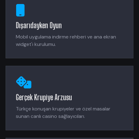
Dışarıdayken Oyun
Mobil uygulama indirme rehberi ve ana ekran
widget'ı kurulumu.
Gerçek Krupiye Arzusu
Türkçe konuşan krupiyeler ve özel masalar
sunan canlı casino sağlayıcıları.