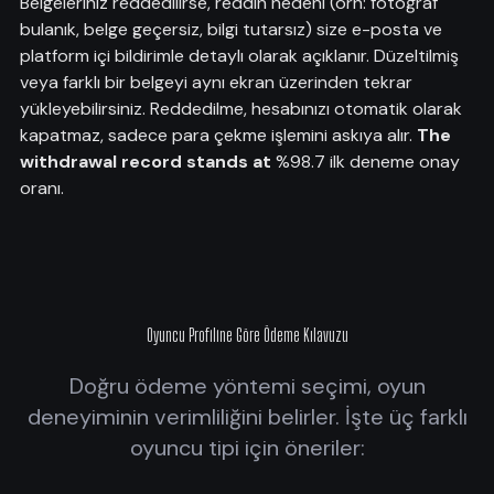
Belgeleriniz reddedilirse, reddin nedeni (örn: fotoğraf
bulanık, belge geçersiz, bilgi tutarsız) size e-posta ve
platform içi bildirimle detaylı olarak açıklanır. Düzeltilmiş
veya farklı bir belgeyi aynı ekran üzerinden tekrar
yükleyebilirsiniz. Reddedilme, hesabınızı otomatik olarak
kapatmaz, sadece para çekme işlemini askıya alır.
The
withdrawal record stands at
%98.7 ilk deneme onay
oranı.
Oyuncu Profiline Göre Ödeme Kılavuzu
Doğru ödeme yöntemi seçimi, oyun
deneyiminin verimliliğini belirler. İşte üç farklı
oyuncu tipi için öneriler: