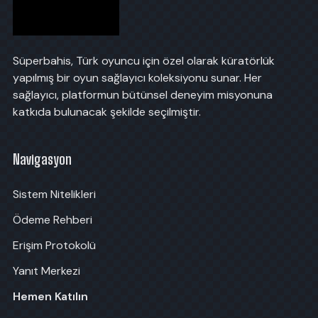
Süperbahis, Türk oyuncu için özel olarak küratörlük
yapılmış bir oyun sağlayıcı koleksiyonu sunar. Her
sağlayıcı, platformun bütünsel deneyim misyonuna
katkıda bulunacak şekilde seçilmiştir.
Navigasyon
Sistem Nitelikleri
Ödeme Rehberi
Erişim Protokolü
Yanıt Merkezi
Hemen Katılın