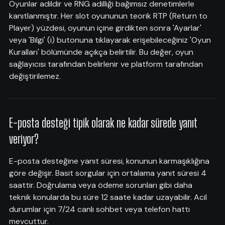
Oyunlar adildir ve RNG adilliği bağımsız denetimlerle
kanıtlanmıştır. Her slot oyununun teorik RTP (Return to
Player) yüzdesi, oyunun içine girdikten sonra 'Ayarlar'
veya 'Bilgi' (i) butonuna tıklayarak erişebileceğiniz 'Oyun
Kuralları' bölümünde açıkça belirtilir. Bu değer, oyun
sağlayıcısı tarafından belirlenir ve platform tarafından
değiştirilemez.
E-posta desteği tipik olarak ne kadar sürede yanıt
veriyor?
E-posta desteğine yanıt süresi, konunun karmaşıklığına
göre değişir. Basit sorgular için ortalama yanıt süresi 4
saattir. Doğrulama veya ödeme sorunları gibi daha
teknik konularda bu süre 12 saate kadar uzayabilir. Acil
durumlar için 7/24 canlı sohbet veya telefon hattı
mevcuttur.