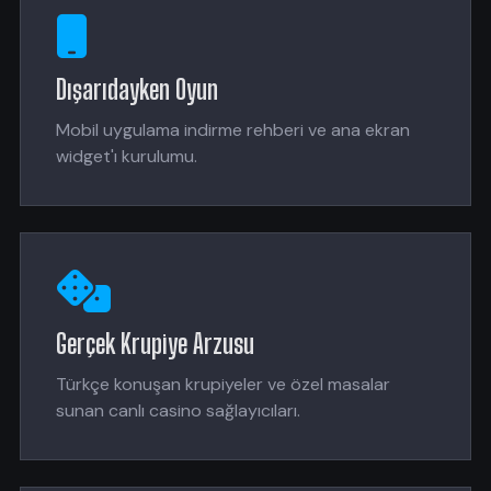
Dışarıdayken Oyun
Mobil uygulama indirme rehberi ve ana ekran
widget'ı kurulumu.
Gerçek Krupiye Arzusu
Türkçe konuşan krupiyeler ve özel masalar
sunan canlı casino sağlayıcıları.