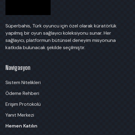
Süperbahis, Türk oyuncu için özel olarak küratörlük
yapılmış bir oyun sağlayıcı koleksiyonu sunar. Her
sağlayıcı, platformun bütünsel deneyim misyonuna
katkıda bulunacak şekilde seçilmiştir.
Navigasyon
Sistem Nitelikleri
Ödeme Rehberi
Erişim Protokolü
Yanıt Merkezi
Hemen Katılın