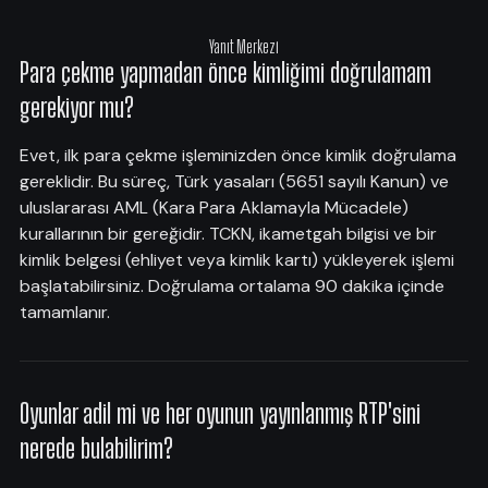
Yanıt Merkezi
Para çekme yapmadan önce kimliğimi doğrulamam
gerekiyor mu?
Evet, ilk para çekme işleminizden önce kimlik doğrulama
gereklidir. Bu süreç, Türk yasaları (5651 sayılı Kanun) ve
uluslararası AML (Kara Para Aklamayla Mücadele)
kurallarının bir gereğidir. TCKN, ikametgah bilgisi ve bir
kimlik belgesi (ehliyet veya kimlik kartı) yükleyerek işlemi
başlatabilirsiniz. Doğrulama ortalama 90 dakika içinde
tamamlanır.
Oyunlar adil mi ve her oyunun yayınlanmış RTP'sini
nerede bulabilirim?