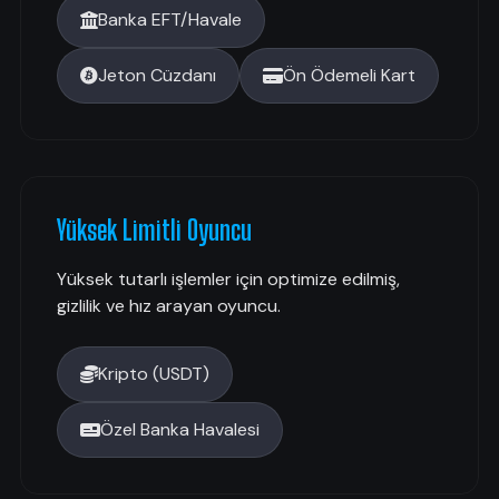
Banka EFT/Havale
Jeton Cüzdanı
Ön Ödemeli Kart
Yüksek Limitli Oyuncu
Yüksek tutarlı işlemler için optimize edilmiş,
gizlilik ve hız arayan oyuncu.
Kripto (USDT)
Özel Banka Havalesi