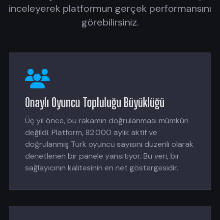
inceleyerek platformun gerçek performansını
görebilirsiniz.
Onaylı Oyuncu Topluluğu Büyüklüğü
Üç yıl önce, bu rakamın doğrulanması mümkün
değildi. Platform, 82.000 aylık aktif ve
doğrulanmış Türk oyuncu sayısını düzenli olarak
denetlenen bir panele yansıtıyor. Bu veri, bir
sağlayıcının kalitesinin en net göstergesidir.