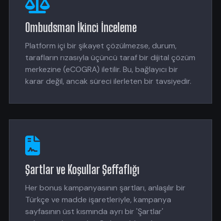
Ombudsman İkinci İnceleme
Platform içi bir şikayet çözülmezse, durum,
tarafların rızasıyla üçüncü taraf bir dijital çözüm
merkezine (eCOGRA) iletilir. Bu, bağlayıcı bir
karar değil, ancak süreci ilerleten bir tavsiyedir.
Şartlar ve Koşullar Şeffaflığı
Her bonus kampanyasının şartları, anlaşılır bir
Türkçe ve madde işaretleriyle, kampanya
sayfasının üst kısmında ayrı bir 'Şartlar'