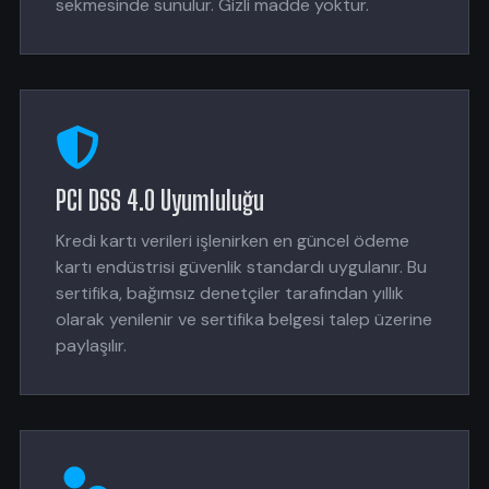
sekmesinde sunulur. Gizli madde yoktur.
PCI DSS 4.0 Uyumluluğu
Kredi kartı verileri işlenirken en güncel ödeme
kartı endüstrisi güvenlik standardı uygulanır. Bu
sertifika, bağımsız denetçiler tarafından yıllık
olarak yenilenir ve sertifika belgesi talep üzerine
paylaşılır.