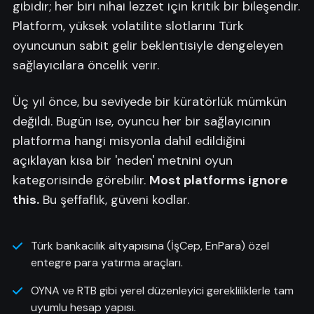
gibidir; her biri nihai lezzet için kritik bir bileşendir.
Platform, yüksek volatilite slotlarını Türk
oyuncunun sabit gelir beklentisiyle dengeleyen
sağlayıcılara öncelik verir.
Üç yıl önce, bu seviyede bir küratörlük mümkün
değildi. Bugün ise, oyuncu her bir sağlayıcının
platforma hangi misyonla dahil edildiğini
açıklayan kısa bir 'neden' metnini oyun
kategorisinde görebilir.
Most platforms ignore
this.
Bu şeffaflık, güveni kodlar.
Türk bankacılık altyapısına (İşCep, EnPara) özel
entegre para yatırma araçları.
OYNA ve RTB gibi yerel düzenleyici gerekliliklerle tam
uyumlu hesap yapısı.