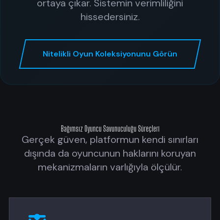
ortaya çıkar. Sistemin verimliliğini
hissedersiniz.
Nitelikli Oyun Koleksiyonunu Görün
Bağımsız Oyuncu Savunuculuğu Süreçleri
Gerçek güven, platformun kendi sınırları
dışında da oyuncunun haklarını koruyan
mekanizmaların varlığıyla ölçülür.