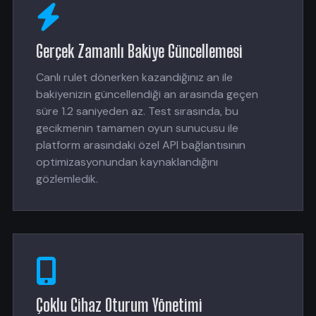
Gerçek Zamanlı Bakiye Güncellemesi
Canlı rulet dönerken kazandığınız an ile
bakiyenizin güncellendiği an arasında geçen
süre 1.2 saniyeden az. Test sırasında, bu
gecikmenin tamamen oyun sunucusu ile
platform arasındaki özel API bağlantısının
optimizasyonundan kaynaklandığını
gözlemledik.
Çoklu Cihaz Oturum Yönetimi