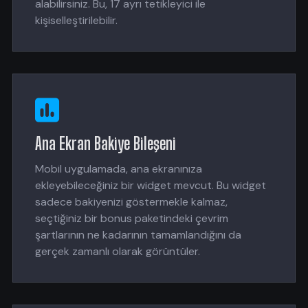
alabilirsiniz. Bu, 17 ayrı tetikleyici ile
kişiselleştirilebilir.
Ana Ekran Bakiye Bileşeni
Mobil uygulamada, ana ekranınıza
ekleyebileceğiniz bir widget mevcut. Bu widget
sadece bakiyenizi göstermekle kalmaz,
seçtiğiniz bir bonus paketindeki çevrim
şartlarının ne kadarının tamamlandığını da
gerçek zamanlı olarak görüntüler.