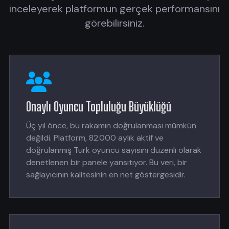
inceleyerek platformun gerçek performansını
görebilirsiniz.
Onaylı Oyuncu Topluluğu Büyüklüğü
Üç yıl önce, bu rakamın doğrulanması mümkün
değildi. Platform, 82.000 aylık aktif ve
doğrulanmış Türk oyuncu sayısını düzenli olarak
denetlenen bir panele yansıtıyor. Bu veri, bir
sağlayıcının kalitesinin en net göstergesidir.