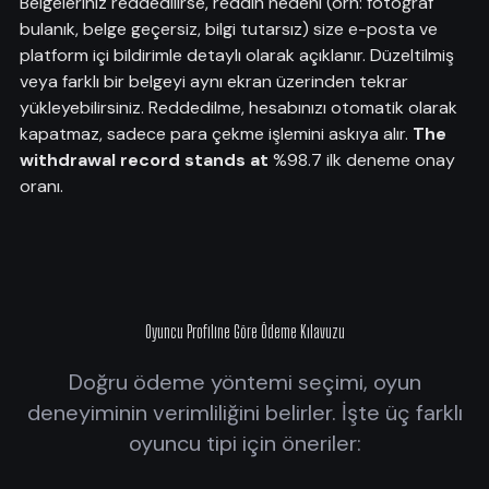
Belgeleriniz reddedilirse, reddin nedeni (örn: fotoğraf
bulanık, belge geçersiz, bilgi tutarsız) size e-posta ve
platform içi bildirimle detaylı olarak açıklanır. Düzeltilmiş
veya farklı bir belgeyi aynı ekran üzerinden tekrar
yükleyebilirsiniz. Reddedilme, hesabınızı otomatik olarak
kapatmaz, sadece para çekme işlemini askıya alır.
The
withdrawal record stands at
%98.7 ilk deneme onay
oranı.
Oyuncu Profiline Göre Ödeme Kılavuzu
Doğru ödeme yöntemi seçimi, oyun
deneyiminin verimliliğini belirler. İşte üç farklı
oyuncu tipi için öneriler: