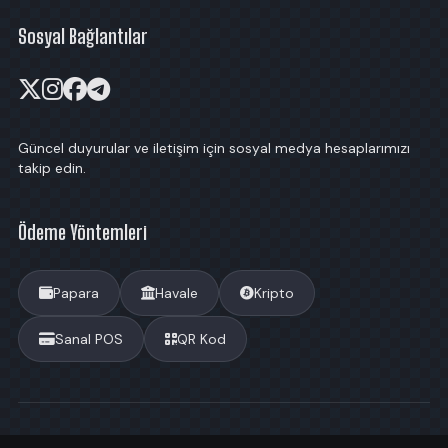
Sosyal Bağlantılar
Güncel duyurular ve iletişim için sosyal medya hesaplarımızı
takip edin.
Ödeme Yöntemleri
Papara
Havale
Kripto
Sanal POS
QR Kod
© 2026 Süperbahis. Tüm hakları saklıdır. 18+ | Lütfen sorumlu