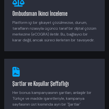
Ombudsman İkinci İnceleme
Platform içi bir şikayet çözülmezse, durum,
tarafların rızasıyla üçüncü taraf bir dijital çözüm
merkezine (eCOGRA) iletilir. Bu, bağlayıcı bir
karar değil, ancak süreci ilerleten bir tavsiyedir.
Şartlar ve Koşullar Şeffaflığı
Her bonus kampanyasının şartları, anlaşılır bir
Türkçe ve madde işaretleriyle, kampanya
sayfasının üst kısmında ayrı bir 'Şartlar'