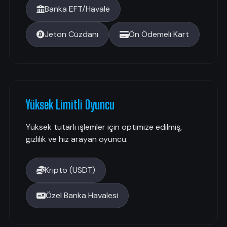
Banka EFT/Havale
Jeton Cüzdanı
Ön Ödemeli Kart
Yüksek Limitli Oyuncu
Yüksek tutarlı işlemler için optimize edilmiş,
gizlilik ve hız arayan oyuncu.
Kripto (USDT)
Özel Banka Havalesi