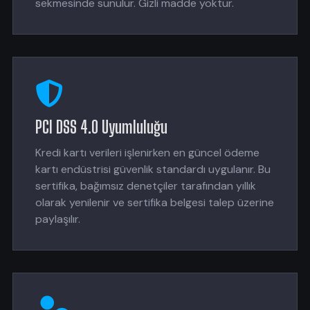
sekmesinde sunulur. Gizli madde yoktur.
PCI DSS 4.0 Uyumluluğu
Kredi kartı verileri işlenirken en güncel ödeme
kartı endüstrisi güvenlik standardı uygulanır. Bu
sertifika, bağımsız denetçiler tarafından yıllık
olarak yenilenir ve sertifika belgesi talep üzerine
paylaşılır.