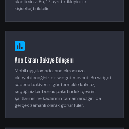
alabilirsiniz. Bu, 17 ayrı tetikleyici ile
kişiselleştirilebilir.
Ana Ekran Bakiye Bileşeni
Mobil uygulamada, ana ekranınıza
ekleyebileceğiniz bir widget mevcut. Bu widget
sadece bakiyenizi göstermekle kalmaz,
seçtiğiniz bir bonus paketindeki çevrim
şartlarının ne kadarının tamamlandığını da
gerçek zamanlı olarak görüntüler.