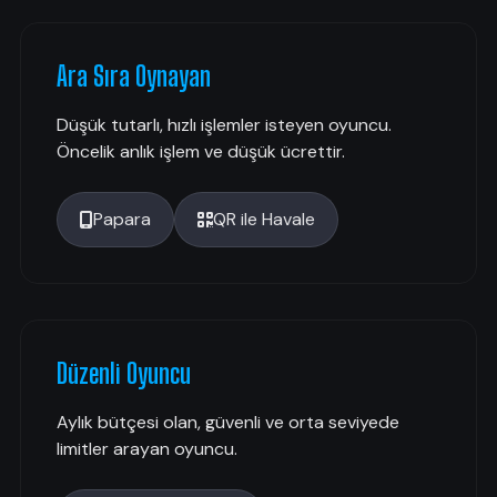
Ara Sıra Oynayan
Düşük tutarlı, hızlı işlemler isteyen oyuncu.
Öncelik anlık işlem ve düşük ücrettir.
Papara
QR ile Havale
Düzenli Oyuncu
Aylık bütçesi olan, güvenli ve orta seviyede
limitler arayan oyuncu.