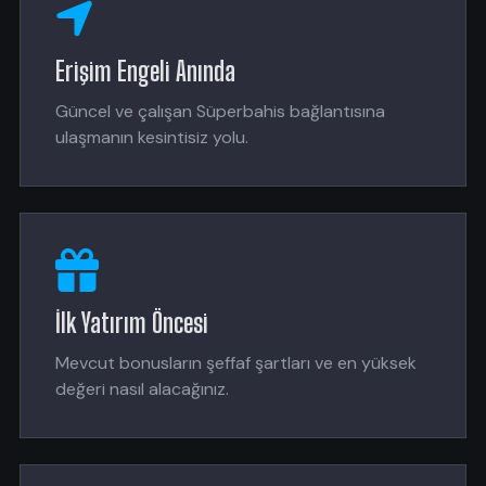
Erişim Engeli Anında
Güncel ve çalışan Süperbahis bağlantısına
ulaşmanın kesintisiz yolu.
İlk Yatırım Öncesi
Mevcut bonusların şeffaf şartları ve en yüksek
değeri nasıl alacağınız.