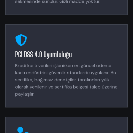
sekmesinde sunulur. Gizli madde yoktur.
PCI DSS 4.0 Uyumluluğu
Kredi kartı verileri işlenirken en güncel ödeme
kartı endüstrisi güvenlik standardı uygulanır. Bu
sertifika, bağımsız denetçiler tarafından yıllık
olarak yenilenir ve sertifika belgesi talep üzerine
paylaşılır.