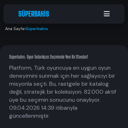
Ana İçeriğe Geç
SÜPERBAHİS
Ana Sayfa
›
Süperbahis
Süperbahis: Oyun Tedarikçisi Seçiminde Yeni Bir Standart
Platform, Türk oyuncuya en uygun oyun
deneyimini sunmak için her sağlayıcıyı bir
misyonla seçti. Bu, rastgele bir katalog
değil, stratejik bir koleksiyon. 82.000 aktif
üye bu seçimin sonucunu onaylıyor.
09.04.2026 14:39
itibarıyla
güncellenmiştir.