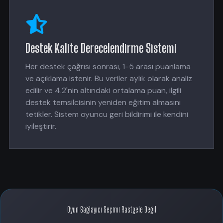
Destek Kalite Derecelendirme Sistemi
Her destek çağrısı sonrası, 1-5 arası puanlama
ve açıklama istenir. Bu veriler aylık olarak analiz
edilir ve 4.2'nin altındaki ortalama puan, ilgili
destek temsilcisinin yeniden eğitim almasını
tetikler. Sistem oyuncu geri bildirimi ile kendini
iyileştirir.
Oyun Sağlayıcı Seçimi Rastgele Değil