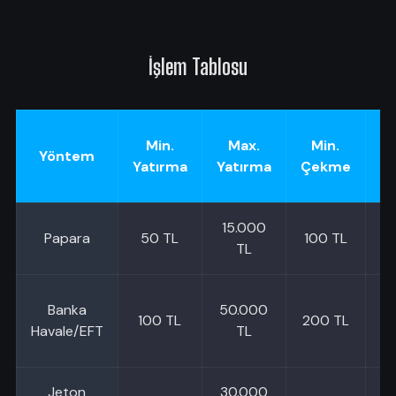
İşlem Tablosu
Min.
Max.
Min.
Yöntem
Yatırma
Yatırma
Çekme
(
15.000
Papara
50 TL
100 TL
15
TL
Banka
50.000
100 TL
200 TL
2
Havale/EFT
TL
Jeton
30.000