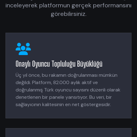
inceleyerek platformun gerçek performansını
görebilirsiniz.
Onaylı Oyuncu Topluluğu Büyüklüğü
Üç yıl önce, bu rakamın doğrulanması mümkün
değildi. Platform, 82.000 aylık aktif ve
doğrulanmış Türk oyuncu sayısını düzenli olarak
denetlenen bir panele yansıtıyor. Bu veri, bir
sağlayıcının kalitesinin en net göstergesidir.