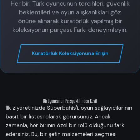
Her biri Türk oyuncunun tercihleri, güvenlik
beklentileri ve oyun alışkanlıkları göz
önüne alınarak küratörlük yapılmış bir
koleksiyonun parçası. Farkı deneyimleyin.
Küratörlük Koleksiyonuna Erişin
Bir Oyuncunun Perspektifinden Keşif
İlk ziyaretinizde Süperbahis'i, oyun sağlayıcılarının
basit bir listesi olarak görürsünüz. Ancak
zamanla, her birinin özel bir rolü olduğunu fark
edersiniz. Bu, bir şefin malzemeleri seçmesi