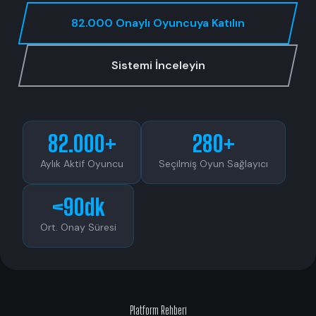
82.000 Onaylı Oyuncuya Katılın
Sistemi İnceleyin
82.000+
280+
Aylık Aktif Oyuncu
Seçilmiş Oyun Sağlayıcı
<90dk
Ort. Onay Süresi
Platform Rehberi