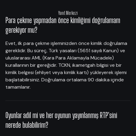
Yanıt Merkezi
Para çekme yapmadan önce kimliğimi doğrulamam
gerekiyor mu?
Evet, ilk para çekme işleminizden önce kimlik doğrulama
gereklidir. Bu süreç, Türk yasaları (5651 sayılı Kanun) ve
uluslararası AML (Kara Para Aklamayla Mücadele)
kurallarının bir gereğidir. TCKN, ikametgah bilgisi ve bir
kimlik belgesi (ehliyet veya kimlik kartı) yükleyerek işlemi
başlatabilirsiniz. Doğrulama ortalama 90 dakika içinde
tamamlanır.
Oyunlar adil mi ve her oyunun yayınlanmış RTP'sini
nerede bulabilirim?