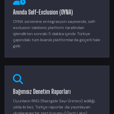
Anında Self-Exclusion (OYNA)
OYNA sistemine entegrasyon sayesinde, self-
exclusion talebiniz platform tarafından
işlendikten sonraki 5 dakika içinde Türkiye
çapındaki tüm lisanslı platformlarda geçerli hale
gelir.
Bağımsız Denetim Raporları
Oyunların RNG (Rastgele Sayı Üreteci) adilliği,
yılda iki kez, Türkçe raporlar da yayınlayan
uluslararası bir test kurumu (iTech Labs)