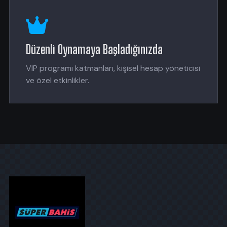
Düzenli Oynamaya Başladığınızda
VIP programı katmanları, kişisel hesap yöneticisi
ve özel etkinlikler.