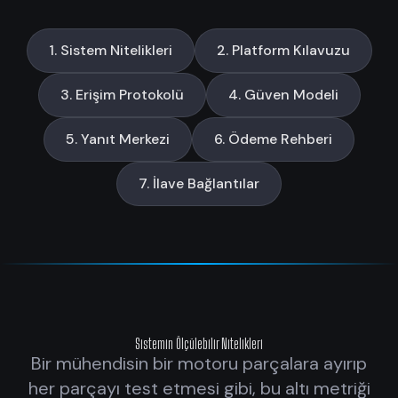
1. Sistem Nitelikleri
2. Platform Kılavuzu
3. Erişim Protokolü
4. Güven Modeli
5. Yanıt Merkezi
6. Ödeme Rehberi
7. İlave Bağlantılar
Sistemin Ölçülebilir Nitelikleri
Bir mühendisin bir motoru parçalara ayırıp
her parçayı test etmesi gibi, bu altı metriği