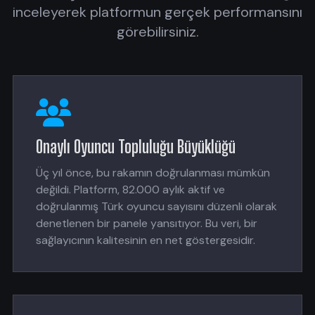
inceleyerek platformun gerçek performansını
görebilirsiniz.
Onaylı Oyuncu Topluluğu Büyüklüğü
Üç yıl önce, bu rakamın doğrulanması mümkün
değildi. Platform, 82.000 aylık aktif ve
doğrulanmış Türk oyuncu sayısını düzenli olarak
denetlenen bir panele yansıtıyor. Bu veri, bir
sağlayıcının kalitesinin en net göstergesidir.