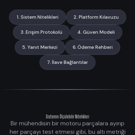
1. Sistem Nitelikleri
2. Platform Kılavuzu
3. Erişim Protokolü
4. Güven Modeli
5. Yanıt Merkezi
6. Ödeme Rehberi
7. İlave Bağlantılar
Sistemin Ölçülebilir Nitelikleri
Bir mühendisin bir motoru parçalara ayırıp
her parçayı test etmesi gibi, bu altı metriği