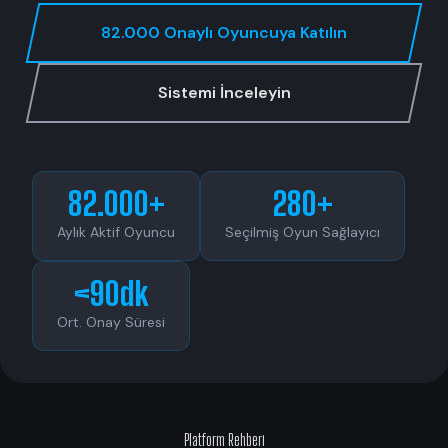
82.000 Onaylı Oyuncuya Katılın
Sistemi İnceleyin
82.000+
280+
Aylık Aktif Oyuncu
Seçilmiş Oyun Sağlayıcı
<90dk
Ort. Onay Süresi
Platform Rehberi