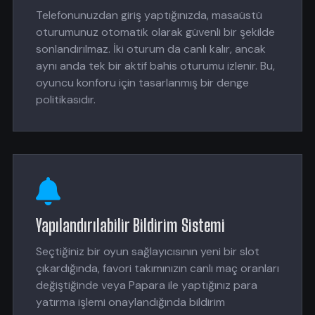
Telefonunuzdan giriş yaptığınızda, masaüstü
oturumunuz otomatik olarak güvenli bir şekilde
sonlandırılmaz. İki oturum da canlı kalır, ancak
aynı anda tek bir aktif bahis oturumu izlenir. Bu,
oyuncu konforu için tasarlanmış bir denge
politikasıdır.
Yapılandırılabilir Bildirim Sistemi
Seçtiğiniz bir oyun sağlayıcısının yeni bir slot
çıkardığında, favori takımınızın canlı maç oranları
değiştiğinde veya Papara ile yaptığınız para
yatırma işlemi onaylandığında bildirim