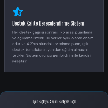
Destek Kalite Derecelendirme Sistemi
Her destek çağrısı sonrası, 1-5 arası puanlama
ve açıklama istenir. Bu veriler aylık olarak analiz
edilir ve 4.2'nin altındaki ortalama puan, ilgili
destek temsilcisinin yeniden eğitim almasını
tetikler. Sistem oyuncu geri bildirimi ile kendini
iyileştirir.
Oyun Sağlayıcı Seçimi Rastgele Değil