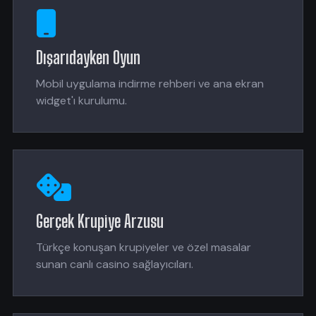
Dışarıdayken Oyun
Mobil uygulama indirme rehberi ve ana ekran
widget'ı kurulumu.
Gerçek Krupiye Arzusu
Türkçe konuşan krupiyeler ve özel masalar
sunan canlı casino sağlayıcıları.