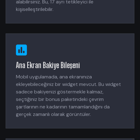
alabilirsiniz. Bu, 17 ayrı tetikleyici ile
kişiselleştirilebilir.
Ana Ekran Bakiye Bileşeni
Mobil uygulamada, ana ekranınıza
ekleyebileceğiniz bir widget mevcut. Bu widget
sadece bakiyenizi göstermekle kalmaz,
seçtiğiniz bir bonus paketindeki çevrim
şartlarının ne kadarının tamamlandığını da
gerçek zamanlı olarak görüntüler.