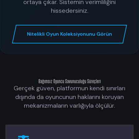
ortaya çıkar. Sistemin verimliliğini
hissedersiniz.
Nitelikli Oyun Koleksiyonunu Görün
Bağımsız Oyuncu Savunuculuğu Süreçleri
Gerçek güven, platformun kendi sınırları
dışında da oyuncunun haklarını koruyan
mekanizmaların varlığıyla ölçülür.