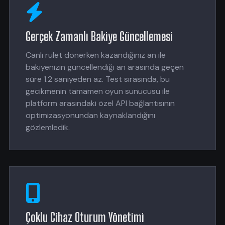
Gerçek Zamanlı Bakiye Güncellemesi
Canlı rulet dönerken kazandığınız an ile
bakiyenizin güncellendiği an arasında geçen
süre 1.2 saniyeden az. Test sırasında, bu
gecikmenin tamamen oyun sunucusu ile
platform arasındaki özel API bağlantısının
optimizasyonundan kaynaklandığını
gözlemledik.
Çoklu Cihaz Oturum Yönetimi