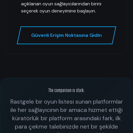
açıklanan oyun sağlayıcılarından birini
seçerek oyun deneyimine başlayın.
Güvenli Erişim Noktasına Gidin
The comparison is stark:
Rastgele bir oyun listesi sunan platformlar
ile her sağlayıcının bir amaca hizmet ettiği
küratörlük bir platform arasındaki fark, ilk
para çekme talebinizde net bir şekilde